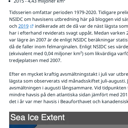
2015 - 4,43 miljoner km²
Tidsserien omfattar perioden 1979-2020. Tidigare preli
NSIDC om havsisens utbredning här på bloggen vid s
Länk till annan webbplats.
och 
2019
 indikerade att de då var de näst lägsta so
har i efterhand reviderats svagt uppåt. Medan varken 20
var lägre än 2007 är de enligt NSIDC beräkningar statistis
då de faller inom felmarginalen. Enligt NSIDC ses värd
(ekvivalent med 0,04 miljoner km²) som likvärdiga varf
tredjeplatsen med 2007.
Efter en mycket kraftig avsmältningstakt i juli var utbr
lägsta som observerats vid månadsskiftet juli-augusti.
avsmältningen i augusti långsammare. Vid tidpunkten 
mindre havsis på den atlantiska sidan jämfört med 2012
det i år var mer havsis i Beauforthavet och kanadensis