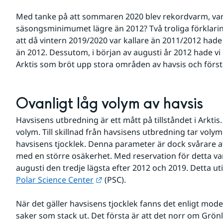
Med tanke på att sommaren 2020 blev rekordvarm, varfö
säsongsminimumet lägre än 2012? Två troliga förklarin
att då vintern 2019/2020 var kallare än 2011/2012 hade v
än 2012. Dessutom, i början av augusti år 2012 hade vi 
Arktis som bröt upp stora områden av havsis och först
Ovanligt låg volym av havsis
Havsisens utbredning är ett mått på tillståndet i Arktis. 
volym. Till skillnad från havsisens utbredning tar volym
havsisens tjocklek. Denna parameter är dock svårare 
med en större osäkerhet. Med reservation för detta va
Länk till annan webbplats.
Polar Science Center
 (PSC).
När det gäller havsisens tjocklek fanns det enligt mode
saker som stack ut. Det första är att det norr om Grö