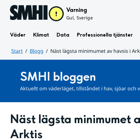
Hoppa till sidans innehåll
Varning
Gul, Sverige
Väder
Klimat
Data
Professionella tjänster
Start
Blogg
Näst lägsta minimumet av havsis i Ark
Huvudinnehåll
SMHI bloggen
Aktuellt om väderläget, tillståndet i hav, sjöar och
Näst lägsta minimumet av
Arktis