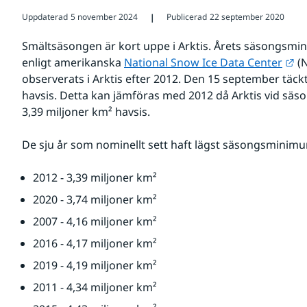
Uppdaterad
5 november 2024
Publicerad
22 september 2020
❘
Smältsäsongen är kort uppe i Arktis. Årets säsongsmin
Lä
enligt amerikanska 
National Snow Ice Data Center
 (
observerats i Arktis efter 2012. Den 15 september täckt
havsis. Detta kan jämföras med 2012 då Arktis vid säs
3,39 miljoner km² havsis.
De sju år som nominellt sett haft lägst säsongsminimu
2012 - 3,39 miljoner km²
2020 - 3,74 miljoner km²
2007 - 4,16 miljoner km²
2016 - 4,17 miljoner km²
2019 - 4,19 miljoner km²
2011 - 4,34 miljoner km²