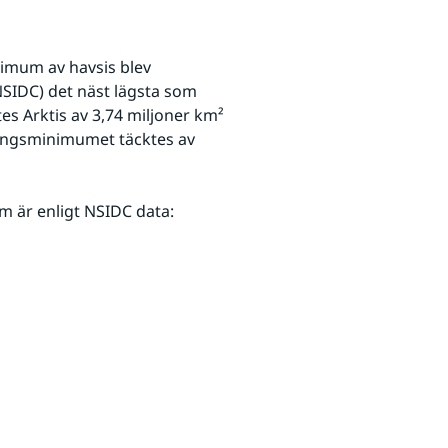
imum av havsis blev 
nk till annan webbplats.
NSIDC) det näst lägsta som 
es Arktis av 3,74 miljoner km² 
ongsminimumet täcktes av 
m är enligt NSIDC data: