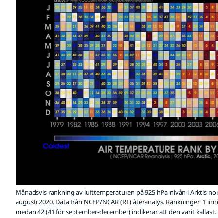
Månadsvis rankning av lufttemperaturen på 925 hPa-nivån i Arktis norr 
augusti 2020. Data från NCEP/NCAR (R1) återanalys. Rankningen 1 in
medan 42 (41 för september-december) indikerar att den varit kallast.