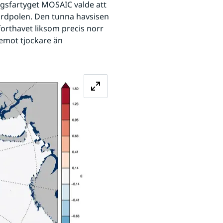
ngsfartyget MOSAIC valde att 
ordpolen. Den tunna havsisen 
forthavet liksom precis norr 
emot tjockare än 
Förstora bilden