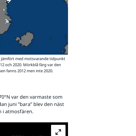
 jämfört med motsvarande tidpunkt
012 och 2020. Mörkblå färg var den
isen fanns 2012 men inte 2020.
 70°N var den varmaste som 
n juni ”bara” blev den näst 
n i atmosfären.
Förstora bilden