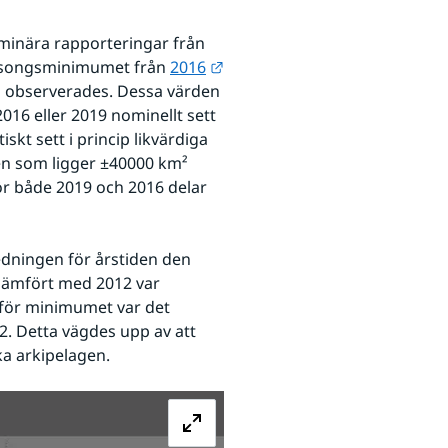
minära rapporteringar från 
Länk till annan webbplats.
äsongsminimumet från 
2016
m observerades. Dessa värden 
16 eller 2019 nominellt sett 
kt sett i princip likvärdiga 
en som ligger ±40000 km² 
ör både 2019 och 2016 delar 
edningen för årstiden den 
 Jämfört med 2012 var 
för minimumet var det 
. Detta vägdes upp av att 
ka arkipelagen. 
Förstora bilden