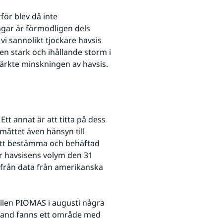
r blev då inte 
gar är förmodligen dels 
i sannolikt tjockare havsis 
en stark och ihållande storm i 
ärkte minskningen av havsis.
Ett annat är att titta på dess 
måttet även hänsyn till 
att bestämma och behäftad 
r havsisens volym den 31 
augusti den tredje lägsta efter 2012 och 2019. Detta utifrån data från amerikanska 
llen PIOMAS i augusti några 
nland fanns ett område med 