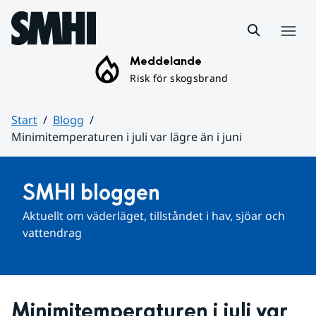
Hoppa till sidans innehåll
Meny
Meddelande
Risk för skogsbrand
Start
Blogg
Minimitemperaturen i juli var lägre än i juni
Huvudinnehåll
SMHI bloggen
Aktuellt om väderläget, tillståndet i hav, sjöar och 
vattendrag
Minimitemperaturen i juli var 