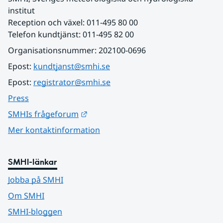
institut
Reception och växel: 011-495 80 00
Telefon kundtjänst: 011-495 82 00
Organisationsnummer: 202100-0696
Epost: 
kundtjanst@smhi.se
Epost: 
registrator@smhi.se
Press
Länk till annan webbplats.
SMHIs frågeforum
Mer kontaktinformation
SMHI-länkar
Jobba på SMHI
Om SMHI
SMHI-bloggen