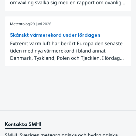
omväxling svalka sig med en rapport om ovanligt
låga dagstemperaturer i Ångermanland och
Jämtland och stormbyar på Gotland.
Meteorologi
29 juni 2026
Skånskt värmerekord under lördagen
Extremt varm luft har berört Europa den senaste
tiden med nya värmerekord i bland annat
Danmark, Tyskland, Polen och Tjeckien. I lördags
den 27 juni kom en nordlig utlöpare av den allra
varmaste luften tillfälligt in över våra allra
sydligaste landskap.
Kontakta SMHI
SMHI, Sveriges meteorologiska och hydrologiska 