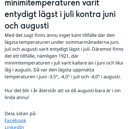
minimitemperaturen varit 
entydigt lägst i juli kontra juni 
och augusti
Med det sagt finns ännu inget känt tillfälle där den 
lägsta temperaturen under sommarmånaderna juni, 
juli och augusti varit entydigt lägst i juli. Däremot finns 
det ett tillfälle, nämligen 1921, där 
minimitemperaturen i juli varit kallare än i juni och lika 
låg i augusti. Då var den lägsta uppmätta 
temperaturen i juni -3,5°, -4,0° i juli och -4,0° i augusti. 
Hur det blir i år återstår att se då augusti bara är i sin 
linda ännu!
Dela sidan på
:
Dela sidan på
Facebook
Dela sidan på
LinkedIn