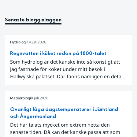
Senaste blogginläggen
Hydrologi
14 juli 2026
Regnvatten i köket redan på 1800-talet
Som hydrolog är det kanske inte så konstigt att
jag fastnade för köket under mitt besök i
Hallwylska palatset. Där fanns nämligen en detalj
som knöt ihop 1800-talets teknik med dagens
diskussion om vattenhushållning.
Meteorologi
8 juli 2026
Ovanligt låga dagstemperaturer i Jämtland
och Ångermanland
Det har talats mycket om extrem hetta den
senaste tiden. Då kan det kanske passa att som