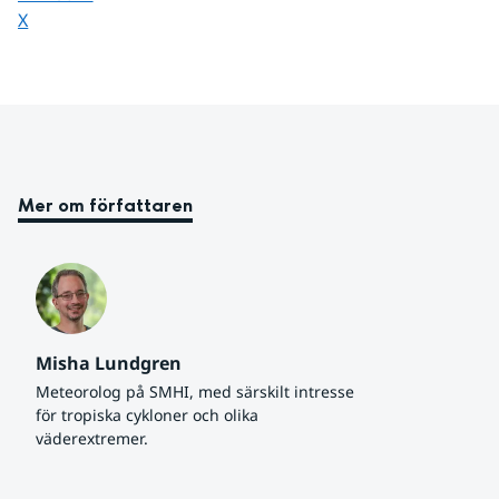
Dela sidan på
X
Mer om författaren
Misha Lundgren
Meteorolog på SMHI, med särskilt intresse 
för tropiska cykloner och olika 
väderextremer.