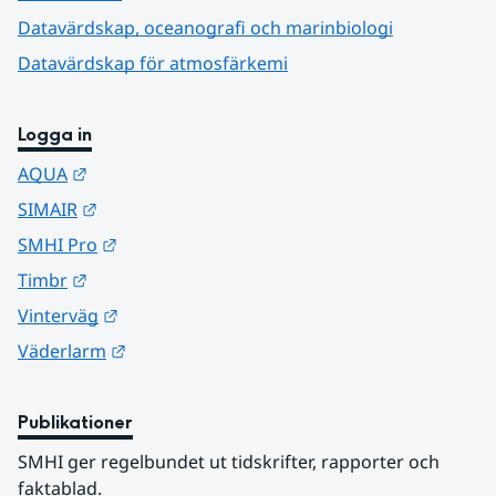
Datavärdskap, oceanografi och marinbiologi
Datavärdskap för atmosfärkemi
Logga in
Länk till annan webbplats.
AQUA
Länk till annan webbplats.
SIMAIR
Länk till annan webbplats.
SMHI Pro
Länk till annan webbplats.
Timbr
Länk till annan webbplats.
Vinterväg
Länk till annan webbplats.
Väderlarm
Publikationer
SMHI ger regelbundet ut tidskrifter, rapporter och 
faktablad.