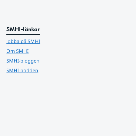
SMHI-länkar
Jobba på SMHI
Om SMHI
SMHI-bloggen
SMHI-podden