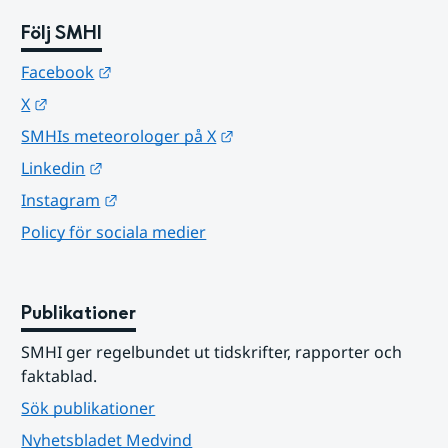
Följ SMHI
Länk till annan webbplats.
Facebook
Länk till annan webbplats.
X
Länk till annan webbplats.
SMHIs meteorologer på X
Länk till annan webbplats.
Linkedin
Länk till annan webbplats.
Instagram
Policy för sociala medier
Publikationer
SMHI ger regelbundet ut tidskrifter, rapporter och 
faktablad.
Sök publikationer
Nyhetsbladet Medvind