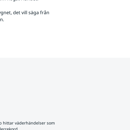
net, det vill säga från 
n.
p hittar väderhändelser som 
derrekord.