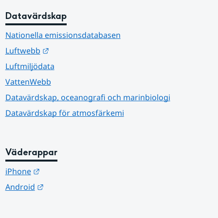
Datavärdskap
Nationella emissionsdatabasen
Länk till annan webbplats.
Luftwebb
Luftmiljödata
VattenWebb
Datavärdskap, oceanografi och marinbiologi
Datavärdskap för atmosfärkemi
Väderappar
Länk till annan webbplats.
iPhone
Länk till annan webbplats.
Android