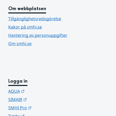
Om webbplatsen
Tillgänglighetsredogörelse
Kakor på smhi.se
Hantering av personuppgifter
Om smhi.se
Logga in
Länk till annan webbplats.
AQUA
Länk till annan webbplats.
SIMAIR
Länk till annan webbplats.
SMHI Pro
Länk till annan webbplats.
Timbr