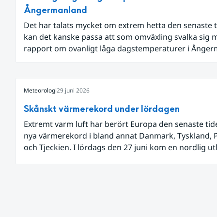
Ångermanland
Det har talats mycket om extrem hetta den senaste t
kan det kanske passa att som omväxling svalka sig 
rapport om ovanligt låga dagstemperaturer i Ånge
och Jämtland och stormbyar på Gotland.
Meteorologi
29 juni 2026
Skånskt värmerekord under lördagen
Extremt varm luft har berört Europa den senaste ti
nya värmerekord i bland annat Danmark, Tyskland, 
och Tjeckien. I lördags den 27 juni kom en nordlig u
av den allra varmaste luften tillfälligt in över våra all
sydligaste landskap.