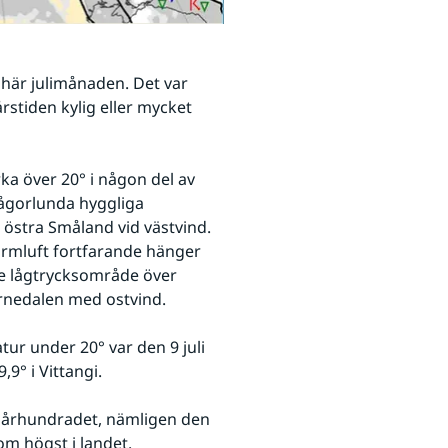
 här julimånaden. Det var 
stiden kylig eller mycket 
ka över 20° i någon del av 
någorlunda hyggliga 
östra Småland vid västvind. 
armluft fortfarande hänger 
e lågtrycksområde över 
ornedalen med ostvind.
ur under 20° var den 9 juli 
9° i Vittangi.
örra århundradet, nämligen den 
om högst i landet.