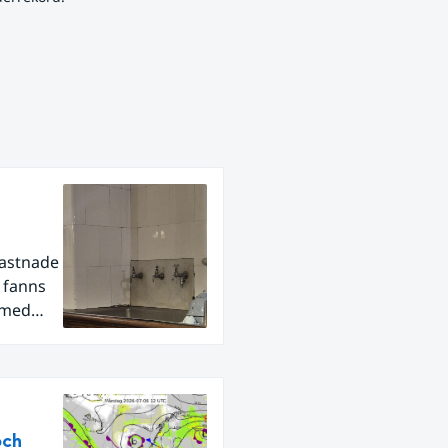
fastnade
r fanns
 med
och