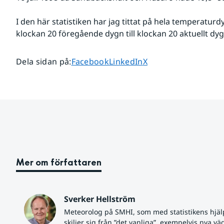
I den här statistiken har jag tittat på hela temperaturdyg
klockan 20 föregående dygn till klockan 20 aktuellt dyg
Dela sidan på
Dela sidan på
Dela sidan på
Dela sidan på
:
Facebook
LinkedIn
X
Mer om författaren
Sverker Hellström
Meteorolog på SMHI, som med statistikens hjäl
skiljer sig från ”det vanliga”, exempelvis nya vä