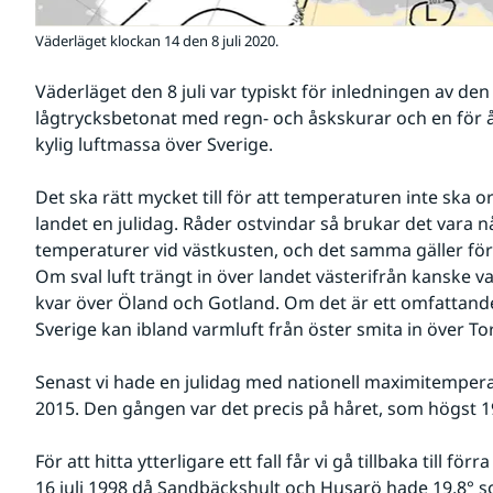
Väderläget klockan 14 den 8 juli 2020.
Väderläget den 8 juli var typiskt för inledningen av den
lågtrycksbetonat med regn- och åskskurar och en för år
kylig luftmassa över Sverige.
Det ska rätt mycket till för att temperaturen inte ska or
landet en julidag. Råder ostvindar så brukar det vara 
temperaturer vid västkusten, och det samma gäller för 
Om sval luft trängt in över landet västerifrån kanske v
kvar över Öland och Gotland. Om det är ett omfattand
Sverige kan ibland varmluft från öster smita in över T
Senast vi hade en julidag med nationell maximitemperat
2015. Den gången var det precis på håret, som högst 19,
För att hitta ytterligare ett fall får vi gå tillbaka till f
16 juli 1998 då Sandbäckshult och Husarö hade 19,8° s