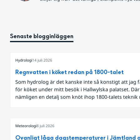
Senaste blogginläggen
Hydrologi
14 juli 2026
Regnvatten i köket redan på 1800-talet
Som hydrolog är det kanske inte så konstigt att jag 
för köket under mitt besök i Hallwylska palatset. Dä
nämligen en detalj som knöt ihop 1800-talets teknik
dagens diskussion om vattenhushållning.
Meteorologi
8 juli 2026
Ovanligt låga dagstemperaturer i Jämtland 