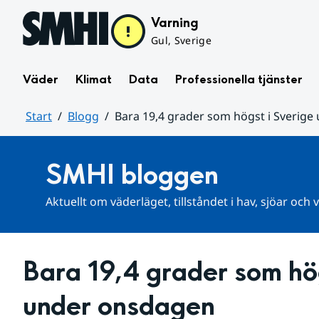
Hoppa till sidans innehåll
Varning
Gul, Sverige
Väder
Klimat
Data
Professionella tjänster
Start
Blogg
Bara 19,4 grader som högst i Sverig
Huvudinnehåll
SMHI bloggen
Aktuellt om väderläget, tillståndet i hav, sjöar och
Bara 19,4 grader som hög
under onsdagen