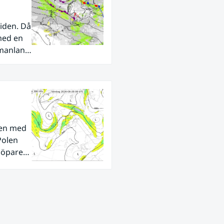
iden. Då
med en
rmanland
den med
Polen
tlöpare
ra