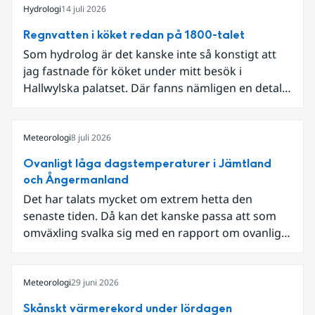
Hydrologi
14 juli 2026
Regnvatten i köket redan på 1800-talet
Som hydrolog är det kanske inte så konstigt att
jag fastnade för köket under mitt besök i
Hallwylska palatset. Där fanns nämligen en detalj
som knöt ihop 1800-talets teknik med dagens
diskussion om vattenhushållning.
Meteorologi
8 juli 2026
Ovanligt låga dagstemperaturer i Jämtland
och Ångermanland
Det har talats mycket om extrem hetta den
senaste tiden. Då kan det kanske passa att som
omväxling svalka sig med en rapport om ovanligt
låga dagstemperaturer i Ångermanland och
Jämtland och stormbyar på Gotland.
Meteorologi
29 juni 2026
Skånskt värmerekord under lördagen