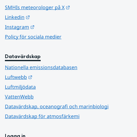
Länk till annan webbplats.
SMHIs meteorologer på X
Länk till annan webbplats.
Linkedin
Länk till annan webbplats.
Instagram
Policy för sociala medier
Datavärdskap
Nationella emissionsdatabasen
Länk till annan webbplats.
Luftwebb
Luftmiljödata
VattenWebb
Datavärdskap, oceanografi och marinbiologi
Datavärdskap för atmosfärkemi
Logga in