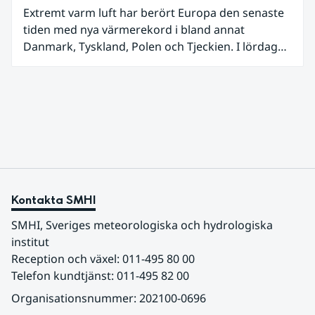
Extremt varm luft har berört Europa den senaste
tiden med nya värmerekord i bland annat
Danmark, Tyskland, Polen och Tjeckien. I lördags
den 27 juni kom en nordlig utlöpare av den allra
varmaste luften tillfälligt in över våra allra
sydligaste landskap.
Kontakta SMHI
SMHI, Sveriges meteorologiska och hydrologiska 
institut
Reception och växel: 011-495 80 00
Telefon kundtjänst: 011-495 82 00
Organisationsnummer: 202100-0696