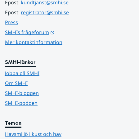
Epost: 
kundtjanst@smhi.se
Epost: 
registrator@smhi.se
Press
Länk till annan webbplats.
SMHIs frågeforum
Mer kontaktinformation
SMHI-länkar
Jobba på SMHI
Om SMHI
SMHI-bloggen
SMHI-podden
Teman
Havsmiljö i kust och hav