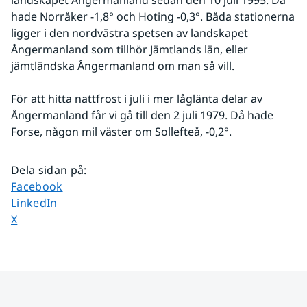
landskapet Ångermanland sedan den 10 juli 1995. Då 
hade Norråker -1,8° och Hoting -0,3°. Båda stationerna 
ligger i den nordvästra spetsen av landskapet 
Ångermanland som tillhör Jämtlands län, eller 
jämtländska Ångermanland om man så vill.
För att hitta nattfrost i juli i mer låglänta delar av 
Ångermanland får vi gå till den 2 juli 1979. Då hade 
Forse, någon mil väster om Sollefteå, -0,2°.
Dela sidan på
:
Dela sidan på
Facebook
Dela sidan på
LinkedIn
Dela sidan på
X