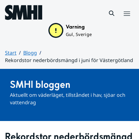
Hoppa till sidans innehåll
Meny
Varning
Gul, Sverige
Start
Blogg
Rekordstor nederbördsmängd i juni för Västergötland
Huvudinnehåll
SMHI bloggen
Aktuellt om väderläget, tillståndet i hav, sjöar och 
vattendrag
Rekordstor nederbördsmängd 