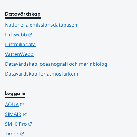
Datavärdskap
Nationella emissionsdatabasen
Länk till annan webbplats.
Luftwebb
Luftmiljödata
VattenWebb
Datavärdskap, oceanografi och marinbiologi
Datavärdskap för atmosfärkemi
Logga in
Länk till annan webbplats.
AQUA
Länk till annan webbplats.
SIMAIR
Länk till annan webbplats.
SMHI Pro
Länk till annan webbplats.
Timbr