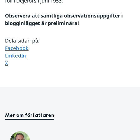
föll i Dejefors i juni 1953.
Observera att samtliga observationsuppgifter i 
blogginlägget är preliminära! 
Dela sidan på
:
Dela sidan på
Facebook
Dela sidan på
LinkedIn
Dela sidan på
X
Mer om författaren