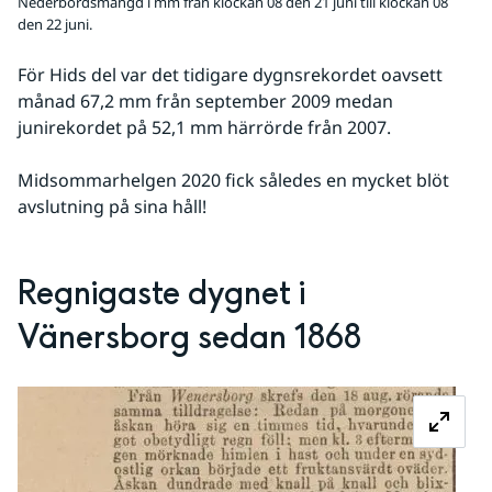
Nederbördsmängd i mm från klockan 08 den 21 juni till klockan 08
den 22 juni.
För Hids del var det tidigare dygnsrekordet oavsett 
månad 67,2 mm från september 2009 medan 
junirekordet på 52,1 mm härrörde från 2007. 
Midsommarhelgen 2020 fick således en mycket blöt 
avslutning på sina håll!
Regnigaste dygnet i 
Vänersborg sedan 1868
Förs