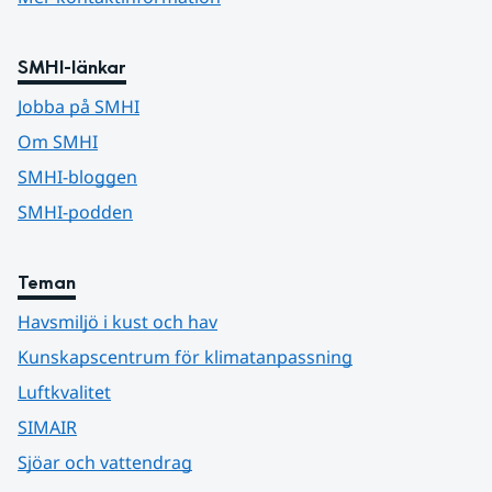
SMHI-länkar
Jobba på SMHI
Om SMHI
SMHI-bloggen
SMHI-podden
Teman
Havsmiljö i kust och hav
Kunskapscentrum för klimatanpassning
Luftkvalitet
SIMAIR
Sjöar och vattendrag