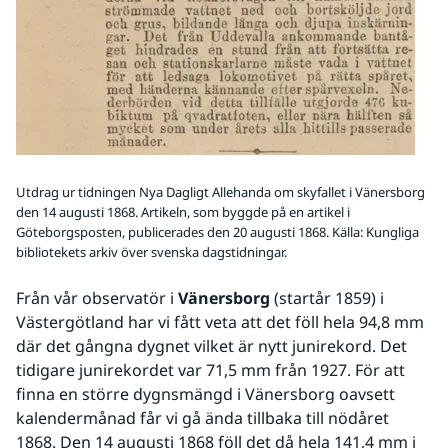
Utdrag ur tidningen Nya Dagligt Allehanda om skyfallet i Vänersborg
den 14 augusti 1868. Artikeln, som byggde på en artikel i
Göteborgsposten, publicerades den 20 augusti 1868. Källa: Kungliga
bibliotekets arkiv över svenska dagstidningar.
Från vår observatör i 
Vänersborg
 (startår 1859) i 
Västergötland har vi fått veta att det föll hela 94,8 mm 
där det gångna dygnet vilket är nytt junirekord. Det 
tidigare junirekordet var 71,5 mm från 1927. För att 
finna en större dygnsmängd i Vänersborg oavsett 
kalendermånad får vi gå ända tillbaka till nödåret 
1868. Den 14 augusti 1868 föll det då hela 141,4 mm i 