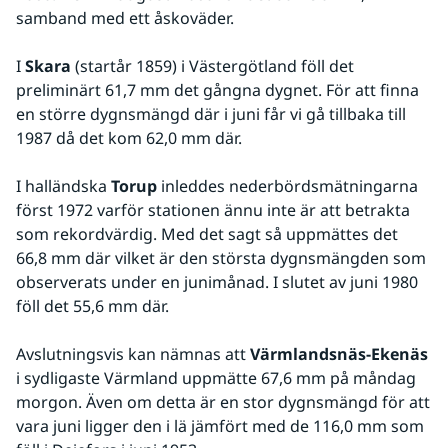
samband med ett åskoväder. 
I 
Skara
 (startår 1859) i Västergötland föll det 
preliminärt 61,7 mm det gångna dygnet. För att finna 
en större dygnsmängd där i juni får vi gå tillbaka till 
1987 då det kom 62,0 mm där.
I halländska 
Torup
 inleddes nederbördsmätningarna 
först 1972 varför stationen ännu inte är att betrakta 
som rekordvärdig. Med det sagt så uppmättes det 
66,8 mm där vilket är den största dygnsmängden som 
observerats under en junimånad. I slutet av juni 1980 
föll det 55,6 mm där.
Avslutningsvis kan nämnas att 
Värmlandsnäs-Ekenäs
i sydligaste Värmland uppmätte 67,6 mm på måndag 
morgon. Även om detta är en stor dygnsmängd för att 
vara juni ligger den i lä jämfört med de 116,0 mm som 