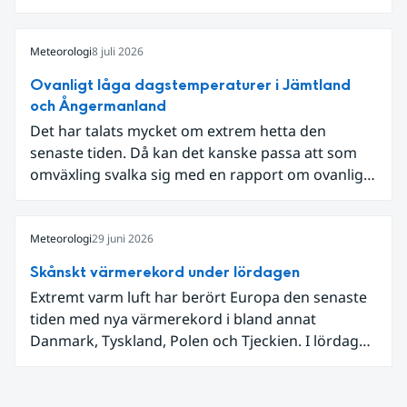
som knöt ihop 1800-talets teknik med dagens
diskussion om vattenhushållning.
Meteorologi
8 juli 2026
Ovanligt låga dagstemperaturer i Jämtland
och Ångermanland
Det har talats mycket om extrem hetta den
senaste tiden. Då kan det kanske passa att som
omväxling svalka sig med en rapport om ovanligt
låga dagstemperaturer i Ångermanland och
Jämtland och stormbyar på Gotland.
Meteorologi
29 juni 2026
Skånskt värmerekord under lördagen
Extremt varm luft har berört Europa den senaste
tiden med nya värmerekord i bland annat
Danmark, Tyskland, Polen och Tjeckien. I lördags
den 27 juni kom en nordlig utlöpare av den allra
varmaste luften tillfälligt in över våra allra
sydligaste landskap.