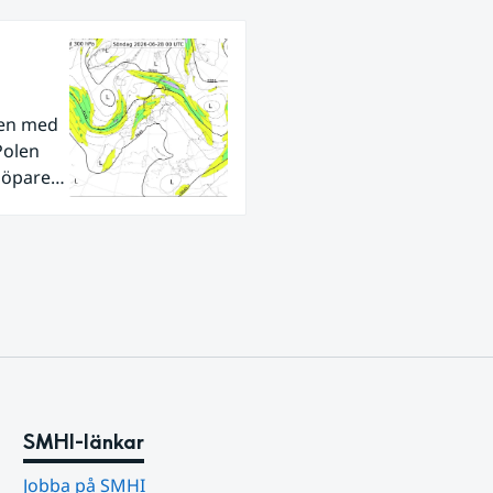
den med
Polen
tlöpare
ra
SMHI-länkar
Jobba på SMHI