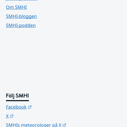
Om SMHI
SMHI-bloggen
SMHI-podden
Följ SMHI
Länk till annan webbplats.
Facebook
Länk till annan webbplats.
X
Länk till annan webbplats.
SMHIs meteorologer på X