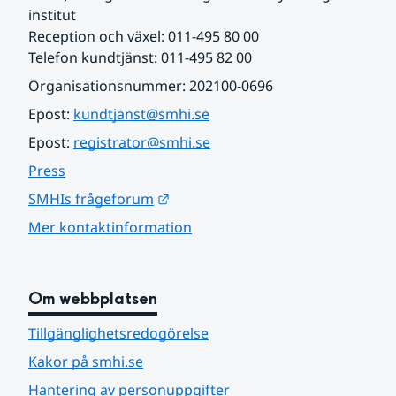
institut
Reception och växel: 011-495 80 00
Telefon kundtjänst: 011-495 82 00
Organisationsnummer: 202100-0696
Epost: 
kundtjanst@smhi.se
Epost: 
registrator@smhi.se
Press
Länk till annan webbplats.
SMHIs frågeforum
Mer kontaktinformation
Om webbplatsen
Tillgänglighetsredogörelse
Kakor på smhi.se
Hantering av personuppgifter