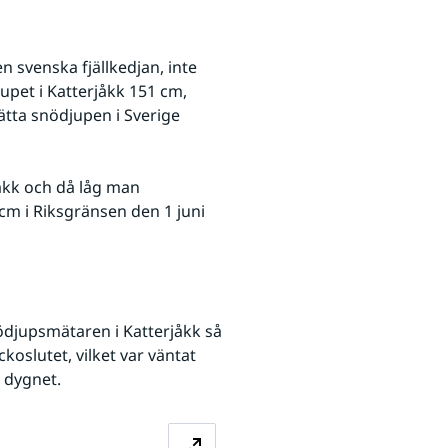
 svenska fjällkedjan, inte 
upet i Katterjåkk 151 cm, 
ätta snödjupen i Sverige 
åkk och då låg man 
m i Riksgränsen den 1 juni 
ebbplats.
ödjupsmätaren i Katterjåkk så 
oslutet, vilket var väntat 
 dygnet.
örstora bilden