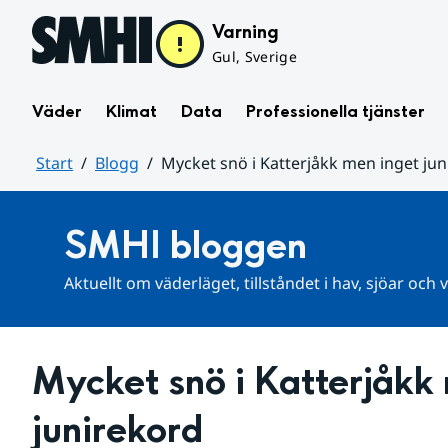
Hoppa till sidans innehåll
Varning
Gul, Sverige
Väder
Klimat
Data
Professionella tjänster
Start
Blogg
Mycket snö i Katterjåkk men inget ju
Huvudinnehåll
SMHI bloggen
Aktuellt om väderläget, tillståndet i hav, sjöar och
Mycket snö i Katterjåkk 
junirekord