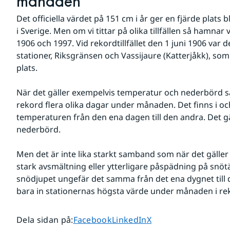
månaden
Det officiella värdet på 151 cm i år ger en fjärde plats 
i Sverige. Men om vi tittar på olika tillfällen så hamnar vi
1906 och 1997. Vid rekordtillfället den 1 juni 1906 var 
stationer, Riksgränsen och Vassijaure (Katterjåkk), som
plats.
När det gäller exempelvis temperatur och nederbörd så 
rekord flera olika dagar under månaden. Det finns i och
temperaturen från den ena dagen till den andra. Det gäl
nederbörd.
Men det är inte lika starkt samband som när det gäller
stark avsmältning eller ytterligare påspädning på snötäc
snödjupet ungefär det samma från det ena dygnet till d
bara in stationernas högsta värde under månaden i re
Dela sidan på
Dela sidan på
Dela sidan på
Dela sidan på
:
Facebook
LinkedIn
X