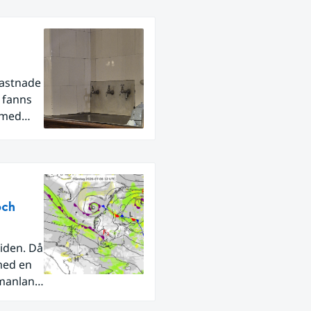
fastnade
r fanns
 med
och
iden. Då
med en
rmanland