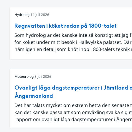
Hydrologi
14 juli 2026
Regnvatten i köket redan på 1800-talet
Som hydrolog är det kanske inte så konstigt att jag 
för köket under mitt besök i Hallwylska palatset. Dä
nämligen en detalj som knöt ihop 1800-talets teknik
dagens diskussion om vattenhushållning.
Meteorologi
8 juli 2026
Ovanligt låga dagstemperaturer i Jämtland 
Ångermanland
Det har talats mycket om extrem hetta den senaste t
kan det kanske passa att som omväxling svalka sig 
rapport om ovanligt låga dagstemperaturer i Ånge
och Jämtland och stormbyar på Gotland.