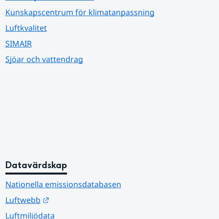
Kunskapscentrum för klimatanpassning
Luftkvalitet
SIMAIR
Sjöar och vattendrag
Datavärdskap
Nationella emissionsdatabasen
Länk till annan webbplats.
Luftwebb
Luftmiljödata