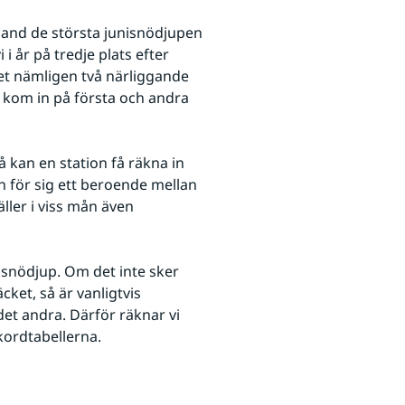
bland de största junisnödjupen 
 i år på tredje plats efter 
det nämligen två närliggande 
 kom in på första och andra 
kan en station få räkna in 
 för sig ett beroende mellan 
ler i viss mån även 
 snödjup. Om det inte sker 
ket, så är vanligtvis 
et andra. Därför räknar vi 
kordtabellerna.