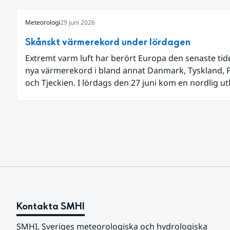
Meteorologi
29 juni 2026
Skånskt värmerekord under lördagen
Extremt varm luft har berört Europa den senaste ti
nya värmerekord i bland annat Danmark, Tyskland, 
och Tjeckien. I lördags den 27 juni kom en nordlig u
av den allra varmaste luften tillfälligt in över våra all
sydligaste landskap.
Kontakta SMHI
SMHI, Sveriges meteorologiska och hydrologiska 