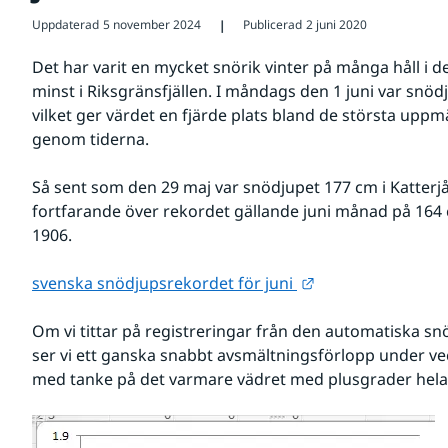
Uppdaterad
5 november 2024
Publicerad
2 juni 2020
❘
Det har varit en mycket snörik vinter på många håll i den
minst i Riksgränsfjällen. I måndags den 1 juni var snödj
vilket ger värdet en fjärde plats bland de största uppm
genom tiderna.
Så sent som den 29 maj var snödjupet 177 cm i Katterj
fortfarande över rekordet gällande juni månad på 164 c
1906.
Länk till annan w
svenska snödjupsrekordet för juni 
Om vi tittar på registreringar från den automatiska sn
ser vi ett ganska snabbt avsmältningsförlopp under veck
med tanke på det varmare vädret med plusgrader hela
F