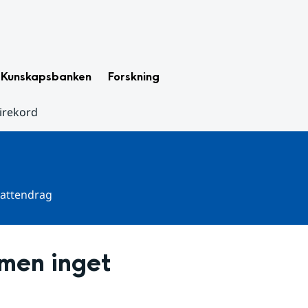
Kunskapsbanken
Forskning
nirekord
 vattendrag
men inget 