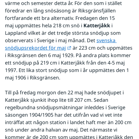
värme och semester detta år. För den som i stället 
föredrar en lång snösäsong är Riksgränsfjällen 
fortfarande ett bra alternativ. Fredagen den 15 
maj uppmättes hela 218 cm snö i 
Katterjåkk
 i 
Lappland vilket är det tredje största snödjup som 
observerats i Sverige i maj månad. Det 
svenska 
Länk till annan webbplats.
snödjupsrekordet för maj
 är 223 cm och uppmättes 
i Riksgränsen den 6 maj 1929. På andra plats kommer 
ett snödjup på 219 cm i Katterjåkk från den 4-5 maj 
1997. Ett lika stort snödjup som i år uppmättes den 1 
maj 1906 i Riksgränsen.
Till på fredag morgon den 22 maj hade snödjupet i 
Katterjåkk sjunkit ihop lite till 207 cm. Sedan 
regelbundna snödjupsmätningar inleddes i Sverige 
säsongen 1904/1905 har det utifrån vad vi vet inte 
inträffat att någon station i landet haft mer än 200 cm 
snö under andra halvan av maj. Det närmaste vi 
kommer är de 200 cm som uppmättes i Katterjåkk den 