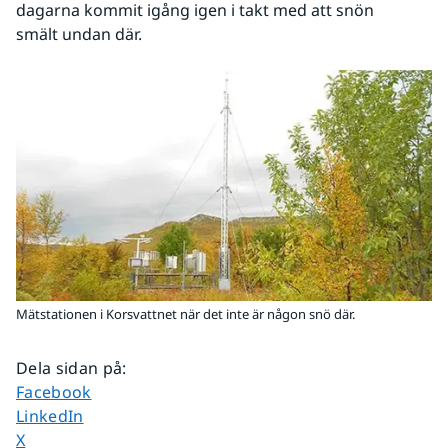
dagarna kommit igång igen i takt med att snön 
smält undan där.
Mätstationen i Korsvattnet när det inte är någon snö där.
Dela sidan på
:
Dela sidan på
Facebook
Dela sidan på
LinkedIn
Dela sidan på
X