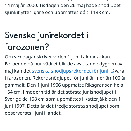
14 maj år 2000. Tisdagen den 26 maj hade snödjupet 
sjunkit ytterligare och uppmättes då till 188 cm.
Svenska junirekordet i 
farozonen?
Om sex dagar skriver vi den 1 juni i almanackan. 
Beroende på hur vädret blir de avslutande dygnen av 
Länk ti
maj kan det 
svenska snödjupsrekordet för juni 
vara 
i farozonen. Rekordsnödjupet för juni är mer än 100 år 
gammalt. Den 1 juni 1906 uppmätte Riksgränsen hela 
164 cm. I modern tid är det största junisnödjupet i 
Sverige de 158 cm som uppmättes i Katterjåkk den 1 
juni 1997. Detta är det tredje största snödjupet som 
observerats i juni i landet. 