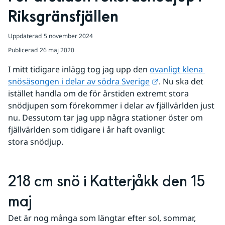
Riksgränsfjällen
Uppdaterad
5 november 2024
Publicerad
26 maj 2020
I mitt tidigare inlägg tog jag upp den 
ovanligt klena 
Länk till annan w
snösäsongen i delar av södra Sverige
. Nu ska det 
istället handla om de för årstiden extremt stora 
snödjupen som förekommer i delar av fjällvärlden just 
nu. Dessutom tar jag upp några stationer öster om 
fjällvärlden som tidigare i år haft ovanligt 
stora snödjup. 
218 cm snö i Katterjåkk den 15 
maj
Det är nog många som längtar efter sol, sommar, 