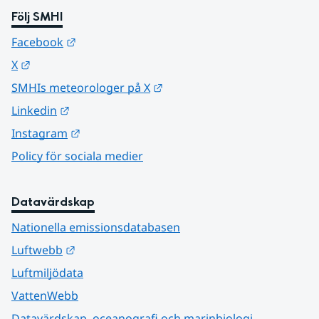
Följ SMHI
Länk till annan webbplats.
Facebook
Länk till annan webbplats.
X
Länk till annan webbplats.
SMHIs meteorologer på X
Länk till annan webbplats.
Linkedin
Länk till annan webbplats.
Instagram
Policy för sociala medier
Datavärdskap
Nationella emissionsdatabasen
Länk till annan webbplats.
Luftwebb
Luftmiljödata
VattenWebb
Datavärdskap, oceanografi och marinbiologi