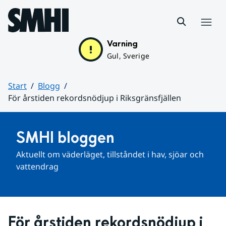
Hoppa till sidans innehåll
Meny
Varning
Gul, Sverige
Start
Blogg
För årstiden rekordsnödjup i Riksgränsfjällen
Huvudinnehåll
SMHI bloggen
Aktuellt om väderläget, tillståndet i hav, sjöar och 
vattendrag
För årstiden rekordsnödjup i 