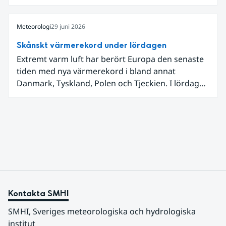
låga dagstemperaturer i Ångermanland och
Jämtland och stormbyar på Gotland.
Meteorologi
29 juni 2026
Skånskt värmerekord under lördagen
Extremt varm luft har berört Europa den senaste
tiden med nya värmerekord i bland annat
Danmark, Tyskland, Polen och Tjeckien. I lördags
den 27 juni kom en nordlig utlöpare av den allra
varmaste luften tillfälligt in över våra allra
sydligaste landskap.
Kontakta SMHI
SMHI, Sveriges meteorologiska och hydrologiska 
institut