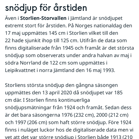
snödjup för årstiden
Även i 
Storlien-Storvallen
 i Jämtland är snödjupet 
extremt stort för årstiden. På Norges nationaldag den 
17 maj uppmättes 145 cm i Storlien vilket till den 
22 hade sjunkit ihop till 125 cm. Utifrån de data som 
finns digitaliserade från 1945 och framåt är det största 
snödjup som observerats under andra halvan av maj i 
södra Norrland de 122 cm som uppmättes i 
Leipikvattnet i norra Jämtland den 16 maj 1993.
Storliens största snödjup den gångna säsongen 
uppmättes den 13 april 2020 då snödjupet var 185 
cm där. I Storlien finns kontinuerliga 
snödjupsmätningar från 1924 och framåt. Sedan dess 
är det bara säsongerna 1976 (232 cm), 2000 (212 cm) 
och 1997 (206 cm) som haft större snödjup. Före 1924 
finns i nuläget luckor hos de digitaliserade data men vi 
vet att det var större snödjup i Storlien både 1913 (210 