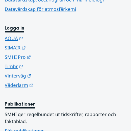
Datavärdskap för atmosfärkemi
Logga in
Länk till annan webbplats.
AQUA
Länk till annan webbplats.
SIMAIR
Länk till annan webbplats.
SMHI Pro
Länk till annan webbplats.
Timbr
Länk till annan webbplats.
Vinterväg
Länk till annan webbplats.
Väderlarm
Publikationer
SMHI ger regelbundet ut tidskrifter, rapporter och 
faktablad.
Sök publikationer