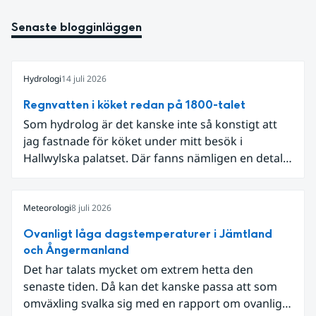
Senaste blogginläggen
Hydrologi
14 juli 2026
Regnvatten i köket redan på 1800-talet
Som hydrolog är det kanske inte så konstigt att
jag fastnade för köket under mitt besök i
Hallwylska palatset. Där fanns nämligen en detalj
som knöt ihop 1800-talets teknik med dagens
diskussion om vattenhushållning.
Meteorologi
8 juli 2026
Ovanligt låga dagstemperaturer i Jämtland
och Ångermanland
Det har talats mycket om extrem hetta den
senaste tiden. Då kan det kanske passa att som
omväxling svalka sig med en rapport om ovanligt