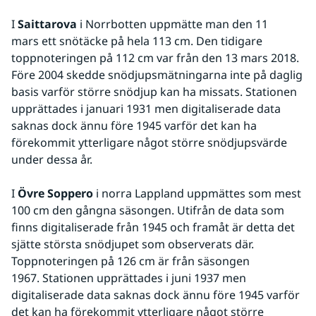
I 
Saittarova
 i Norrbotten uppmätte man den 11 
mars ett snötäcke på hela 113 cm. Den tidigare 
toppnoteringen på 112 cm var från den 13 mars 2018. 
Före 2004 skedde snödjupsmätningarna inte på daglig 
basis varför större snödjup kan ha missats. Stationen 
upprättades i januari 1931 men digitaliserade data 
saknas dock ännu före 1945 varför det kan ha 
förekommit ytterligare något större snödjupsvärde 
under dessa år.
I 
Övre Soppero
 i norra Lappland uppmättes som mest 
100 cm den gångna säsongen. Utifrån de data som 
finns digitaliserade från 1945 och framåt är detta det 
sjätte största snödjupet som observerats där. 
Toppnoteringen på 126 cm är från säsongen 
1967. Stationen upprättades i juni 1937 men 
digitaliserade data saknas dock ännu före 1945 varför 
det kan ha förekommit ytterligare något större 