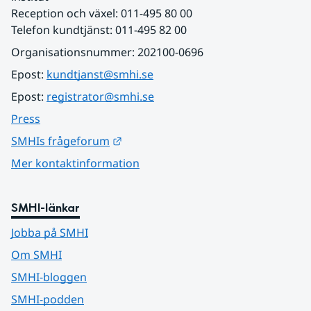
Reception och växel: 011-495 80 00
Telefon kundtjänst: 011-495 82 00
Organisationsnummer: 202100-0696
Epost: 
kundtjanst@smhi.se
Epost: 
registrator@smhi.se
Press
Länk till annan webbplats.
SMHIs frågeforum
Mer kontaktinformation
SMHI-länkar
Jobba på SMHI
Om SMHI
SMHI-bloggen
SMHI-podden