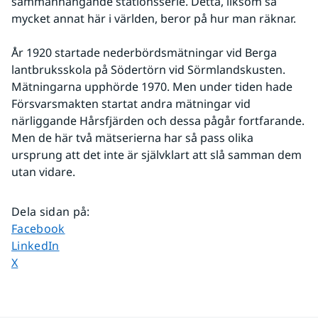
sammanhängande stationsserie. Detta, liksom så 
mycket annat här i världen, beror på hur man räknar.
År 1920 startade nederbördsmätningar vid Berga 
lantbruksskola på Södertörn vid Sörmlandskusten. 
Mätningarna upphörde 1970. Men under tiden hade 
Försvarsmakten startat andra mätningar vid 
närliggande Hårsfjärden och dessa pågår fortfarande. 
Men de här två mätserierna har så pass olika 
ursprung att det inte är självklart att slå samman dem 
utan vidare.
Dela sidan på
:
Dela sidan på
Facebook
Dela sidan på
LinkedIn
Dela sidan på
X