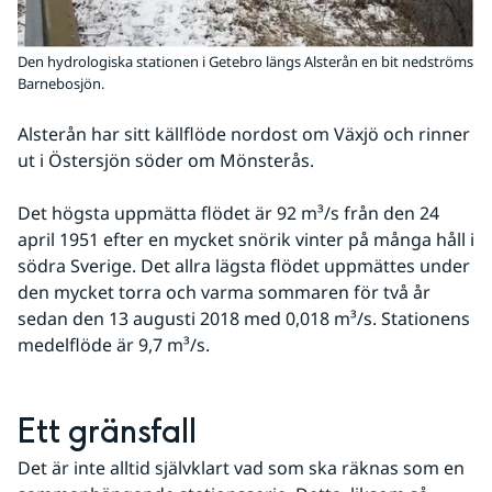
Den hydrologiska stationen i Getebro längs Alsterån en bit nedströms
Barnebosjön.
Alsterån har sitt källflöde nordost om Växjö och rinner 
ut i Östersjön söder om Mönsterås.
Det högsta uppmätta flödet är 92 m³/s från den 24 
april 1951 efter en mycket snörik vinter på många håll i 
södra Sverige. Det allra lägsta flödet uppmättes under 
den mycket torra och varma sommaren för två år 
sedan den 13 augusti 2018 med 0,018 m³/s. Stationens 
medelflöde är 9,7 m³/s.
Ett gränsfall
Det är inte alltid självklart vad som ska räknas som en 