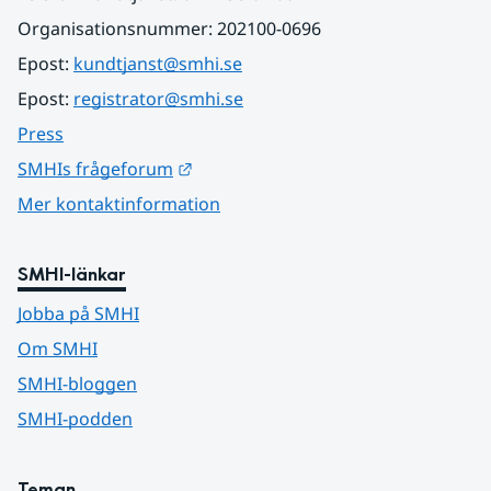
Organisationsnummer: 202100-0696
Epost: 
kundtjanst@smhi.se
Epost: 
registrator@smhi.se
Press
Länk till annan webbplats.
SMHIs frågeforum
Mer kontaktinformation
SMHI-länkar
Jobba på SMHI
Om SMHI
SMHI-bloggen
SMHI-podden
Teman