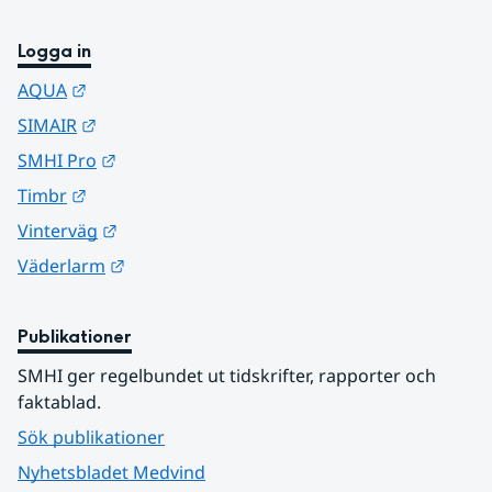
Logga in
Länk till annan webbplats.
AQUA
Länk till annan webbplats.
SIMAIR
Länk till annan webbplats.
SMHI Pro
Länk till annan webbplats.
Timbr
Länk till annan webbplats.
Vinterväg
Länk till annan webbplats.
Väderlarm
Publikationer
SMHI ger regelbundet ut tidskrifter, rapporter och 
faktablad.
Sök publikationer
Nyhetsbladet Medvind