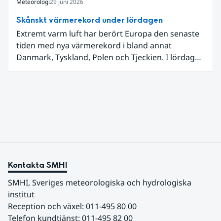
Meteorologi
29 juni 2026
Skånskt värmerekord under lördagen
Extremt varm luft har berört Europa den senaste
tiden med nya värmerekord i bland annat
Danmark, Tyskland, Polen och Tjeckien. I lördags
den 27 juni kom en nordlig utlöpare av den allra
varmaste luften tillfälligt in över våra allra
sydligaste landskap.
Kontakta SMHI
SMHI, Sveriges meteorologiska och hydrologiska 
institut
Reception och växel: 011-495 80 00
Telefon kundtjänst: 011-495 82 00