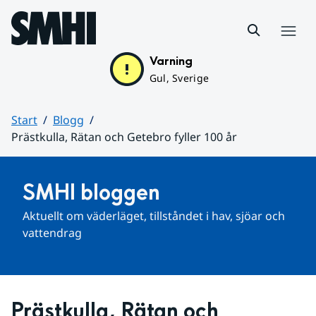
Hoppa till sidans innehåll
Meny
Varning
Gul, Sverige
Start
Blogg
Prästkulla, Rätan och Getebro fyller 100 år
Huvudinnehåll
SMHI bloggen
Aktuellt om väderläget, tillståndet i hav, sjöar och 
vattendrag
Prästkulla, Rätan och 