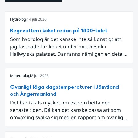
Hydrologi
14 juli 2026
Regnvatten i köket redan på 1800-talet
Som hydrolog är det kanske inte så konstigt att
jag fastnade för köket under mitt besök i
Hallwylska palatset. Där fanns nämligen en detalj
som knöt ihop 1800-talets teknik med dagens
diskussion om vattenhushållning.
Meteorologi
8 juli 2026
Ovanligt låga dagstemperaturer i Jämtland
och Ångermanland
Det har talats mycket om extrem hetta den
senaste tiden. Då kan det kanske passa att som
omväxling svalka sig med en rapport om ovanligt
låga dagstemperaturer i Ångermanland och
Jämtland och stormbyar på Gotland.