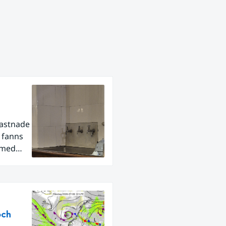
fastnade
r fanns
 med
och