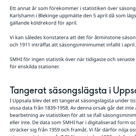
Ett annat år som förekommer i statistiken över säsongs
Karlshamn i Blekinge uppmätte den 5 april då som lägst 
gällande köldrekord för april.
Vi kan således konstatera att det för åtminstone säson
och 1911 inträffat att säsongsminimumet infallit i april.
SMHI för ingen statistik över när tidigaste och senaste
för enskilda stationer. 
Tangerat säsongslägsta i Upps
I Uppsala blev det ett tangerat säsongslägsta under t
vissa data från 1839-1958. Av denna orsak går det inte 
bearbetning av statistiken för att se ifall säsongsmin
eller inte. De data som SMHI har i digitaliserad form o
sträcker sig från 1959 och framåt. Vi får därför nöja os