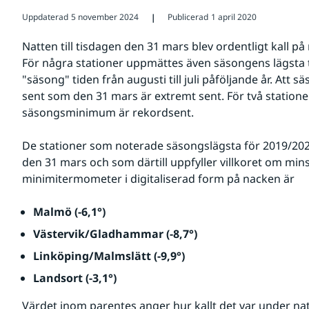
Uppdaterad
5 november 2024
Publicerad
1 april 2020
❘
Natten till tisdagen den 31 mars blev ordentligt kall på 
För några stationer uppmättes även säsongens lägsta 
"säsong" tiden från augusti till juli påföljande år. Att 
sent som den 31 mars är extremt sent. För två stationer 
säsongsminimum är rekordsent.  
De stationer som noterade säsongslägsta för 2019/2020 
den 31 mars och som därtill uppfyller villkoret om min
minimitermometer i digitaliserad form på nacken är
Malmö (-6,1°)
Västervik/Gladhammar (-8,7°)
Linköping/Malmslätt (-9,9°)
Landsort (-3,1°)
Värdet inom parentes anger hur kallt det var under na