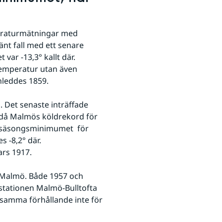
eraturmätningar med 
t fall med ett senare 
ar -13,3° kallt där. 
Noterbart är att detta inte bara var säsongens lägsta temperatur utan även 
nleddes 1859.
 Det senaste inträffade 
då Malmös köldrekord för 
å säsongsminimumet  för 
 -8,2° där. 
rs 1917.
r Malmö. Både 1957 och 
stationen Malmö-Bulltofta 
samma förhållande inte för 