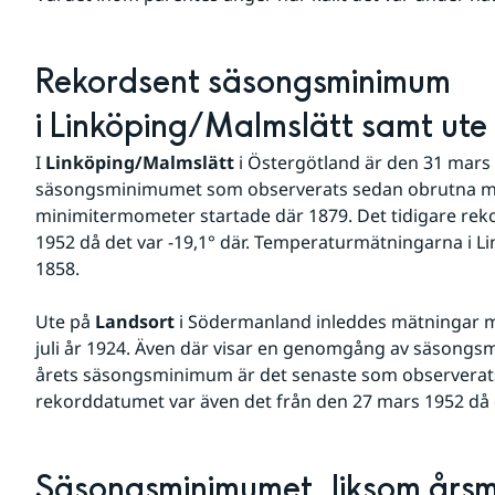
Rekordsent säsongsminimum 
i Linköping/Malmslätt samt ute
I 
Linköping/Malmslätt
 i Östergötland är den 31 mars 
säsongsminimumet som observerats sedan obrutna m
minimitermometer startade där 1879. Det tidigare rek
1952 då det var -19,1° där. Temperaturmätningarna i Li
1858.
Ute på 
Landsort
 i Södermanland inleddes mätningar m
juli år 1924. Även där visar en genomgång av säsongs
årets säsongsminimum är det senaste som observerats.
rekorddatumet var även det från den 27 mars 1952 då de
Säsongsminimumet, liksom årsm