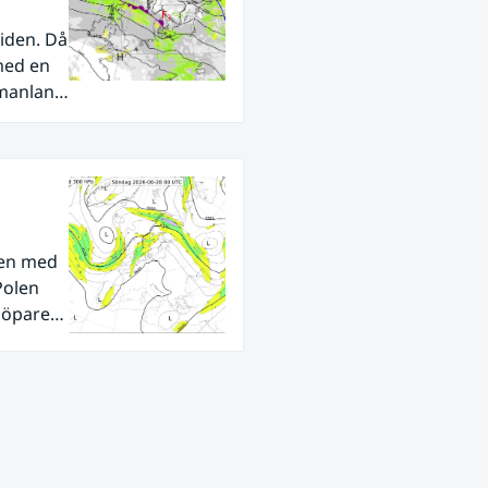
iden. Då
med en
rmanland
den med
Polen
tlöpare
ra