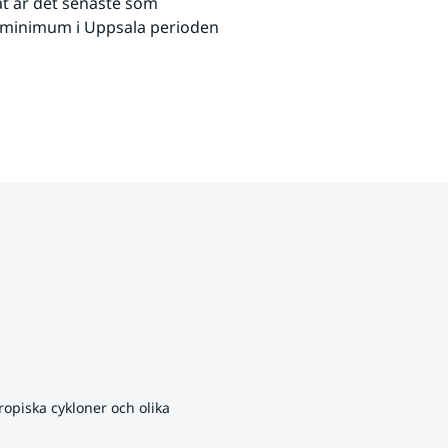
 är det senaste som 
sminimum i Uppsala perioden 
opiska cykloner och olika 