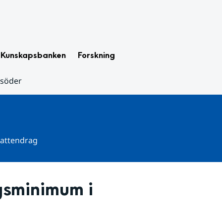
Kunskapsbanken
Forskning
 söder
 vattendrag
sminimum i 