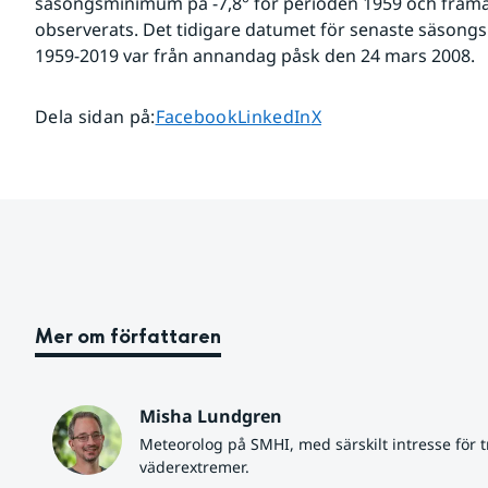
säsongsminimum på -7,8° för perioden 1959 och framåt
observerats. Det tidigare datumet för senaste säsong
1959-2019 var från annandag påsk den 24 mars 2008. 
Dela sidan på
Dela sidan på
Dela sidan på
Dela sidan på
:
Facebook
LinkedIn
X
Mer om författaren
Misha Lundgren
Meteorolog på SMHI, med särskilt intresse för tr
väderextremer.