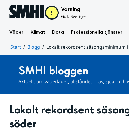
Hoppa till sidans innehåll
Varning
Gul, Sverige
Väder
Klimat
Data
Professionella tjänster
Start
Blogg
Lokalt rekordsent säsongsminimum i
Huvudinnehåll
SMHI bloggen
Aktuellt om väderläget, tillståndet i hav, sjöar och
Lokalt rekordsent säsong
söder