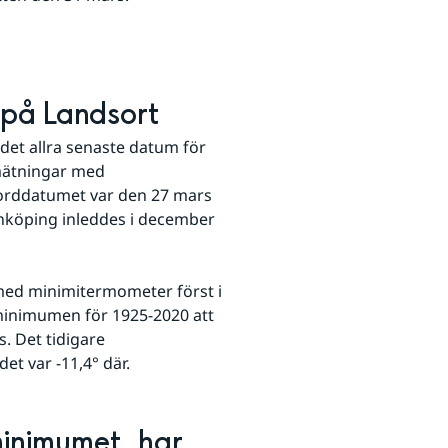
 på Landsort
det allra senaste datum för 
ätningar med 
orddatumet var den 27 mars 
nköping inleddes i december 
ed minimitermometer först i 
minimumen för 1925-2020 att 
 Det tidigare 
t var -11,4° där.
inimumet, har 