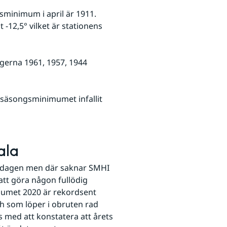
minimum i april är 1911. 
-12,5° vilket är stationens 
gerna 1961, 1957, 1944 
 säsongsminimumet infallit 
ala
isdagen men där saknar SMHI 
att göra någon fullödig 
imumet 2020 är rekordsent 
ch som löper i obruten rad 
s med att konstatera att årets 