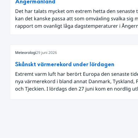
Ångermanland
Det har talats mycket om extrem hetta den senaste t
kan det kanske passa att som omväxling svalka sig 
rapport om ovanligt låga dagstemperaturer i Ånge
och Jämtland och stormbyar på Gotland.
Meteorologi
29 juni 2026
Skånskt värmerekord under lördagen
Extremt varm luft har berört Europa den senaste ti
nya värmerekord i bland annat Danmark, Tyskland, 
och Tjeckien. I lördags den 27 juni kom en nordlig u
av den allra varmaste luften tillfälligt in över våra all
sydligaste landskap.