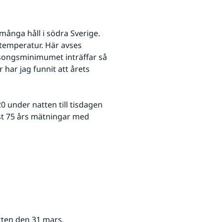
många håll i södra Sverige. 
temperatur. Här avses 
säsongsminimumet inträffar så 
har jag funnit att årets 
under natten till tisdagen 
st 75 års mätningar med 
tten den 31 mars. 