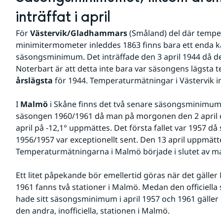
inträffat i april
För 
Västervik/Gladhammars
 (Småland) del där temp
minimitermometer inleddes 1863 finns bara ett enda kän
säsongsminimum. Det inträffade den 3 april 1944 då det v
årslägsta
 för 1944. Temperaturmätningar i Västervik i
I 
Malmö
 i Skåne finns det två senare säsongsminimum.
säsongen 1960/1961 då man på morgonen den 2 april 
april på -12,1° uppmättes. Det första fallet var 1957 d
1956/1957 var exceptionellt sent. Den 13 april uppmättes
Temperaturmätningarna i Malmö började i slutet av ma
Ett litet påpekande bör emellertid göras när det gälle
1961 fanns två stationer i Malmö. Medan den officiella 
hade sitt säsongsminimum i april 1957 och 1961 gäller 
den andra, inofficiella, stationen i Malmö. 