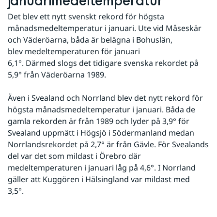
januarimedeltemperatur
Det blev ett nytt svenskt rekord för högsta 
månadsmedeltemperatur i januari. Ute vid Måseskär 
och Väderöarna, båda är belägna i Bohuslän, 
blev medeltemperaturen för januari 
6,1°. Därmed slogs det tidigare svenska rekordet på 
5,9° från Väderöarna 1989.
Även i Svealand och Norrland blev det nytt rekord för 
högsta månadsmedeltemperatur i januari. Båda de 
gamla rekorden är från 1989 och lyder på 3,9° för 
Svealand uppmätt i Högsjö i Södermanland medan 
Norrlandsrekordet på 2,7° är från Gävle. För Svealands 
del var det som mildast i Örebro där 
medeltemperaturen i januari låg på 4,6°. I Norrland 
gäller att Kuggören i Hälsingland var mildast med 
3,5°. 