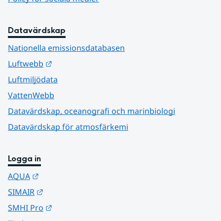
Datavärdskap
Nationella emissionsdatabasen
Länk till annan webbplats.
Luftwebb
Luftmiljödata
VattenWebb
Datavärdskap, oceanografi och marinbiologi
Datavärdskap för atmosfärkemi
Logga in
Länk till annan webbplats.
AQUA
Länk till annan webbplats.
SIMAIR
Länk till annan webbplats.
SMHI Pro