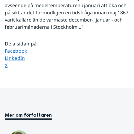
avseende på medeltemperaturen i januari att öka och 
på sikt är det förmodligen en tidsfråga innan maj 1867 
varit kallare än de varmaste december-, januari- och 
februarimånaderna i Stockholm…".
Dela sidan på
:
Dela sidan på
Facebook
Dela sidan på
LinkedIn
Dela sidan på
X
Mer om författaren