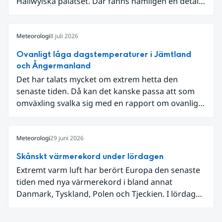
Hallwylska palatset. Där fanns nämligen en detalj
som knöt ihop 1800-talets teknik med dagens
diskussion om vattenhushållning.
Meteorologi
8 juli 2026
Ovanligt låga dagstemperaturer i Jämtland
och Ångermanland
Det har talats mycket om extrem hetta den
senaste tiden. Då kan det kanske passa att som
omväxling svalka sig med en rapport om ovanligt
låga dagstemperaturer i Ångermanland och
Jämtland och stormbyar på Gotland.
Meteorologi
29 juni 2026
Skånskt värmerekord under lördagen
Extremt varm luft har berört Europa den senaste
tiden med nya värmerekord i bland annat
Danmark, Tyskland, Polen och Tjeckien. I lördags
den 27 juni kom en nordlig utlöpare av den allra
varmaste luften tillfälligt in över våra allra