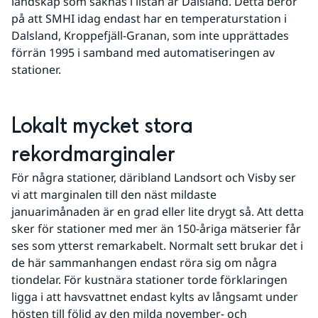
landskap som saknas i listan är Dalsland. Detta beror 
på att SMHI idag endast har en temperaturstation i 
Dalsland, Kroppefjäll-Granan, som inte upprättades 
förrän 1995 i samband med automatiseringen av 
stationer.
Lokalt mycket stora 
rekordmarginaler
För några stationer, däribland Landsort och Visby ser 
vi att marginalen till den näst mildaste 
januarimånaden är en grad eller lite drygt så. Att detta 
sker för stationer med mer än 150-åriga mätserier får 
ses som ytterst remarkabelt. Normalt sett brukar det i 
de här sammanhangen endast röra sig om några 
tiondelar. För kustnära stationer torde förklaringen 
ligga i att havsvattnet endast kylts av långsamt under 
hösten till följd av den milda november- och 