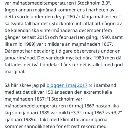
var månadsmedeltemperaturen i Stockholm 3,3°. 
Ingen annan majmånad kommer ens i närheten av 
detta värde under den drygt 260 år långa mätserien. I 
sällsynta fall har det i Stockholm inträffat att någon av 
de kalendariska vintermånaderna december (fem 
gånger, senast 2015) och februari (en gång, 1990, samt 
lika mild 1989) varit mildare än majmånaden 1867. 
Däremot har det aldrig tidigare observerats under en 
januarimånad. Det var dock mycket nära 1989 men då 
fattades det två tiondelar. I år sker det istället med god 
marginal.
Länk till annan 
Så här skrev jag på 
bloggen i maj 2017
 i samband 
med att det då var 150 år sedan den extremt kalla 
majmånaden 1867: "I Stockholm var 
månadsmedeltemperaturen för maj 1867 nästan lika 
låg som januari 1989 var mild (+3,3° i maj 1867 vs +3,2° 
i januari 1989). I takt med klimatförändringarna 
kommer sannolikheten för ett nytt rekord med 