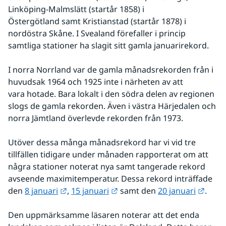
Linköping-Malmslätt (startår 1858) i 
Östergötland samt Kristianstad (startår 1878) i 
nordöstra Skåne. I Svealand förefaller i princip 
samtliga stationer ha slagit sitt gamla januarirekord. 
I norra Norrland var de gamla månadsrekorden från i 
huvudsak 1964 och 1925 inte i närheten av att 
vara hotade. Bara lokalt i den södra delen av regionen 
slogs de gamla rekorden. Även i västra Härjedalen och 
norra Jämtland överlevde rekorden från 1973.
Utöver dessa många månadsrekord har vi vid tre 
tillfällen tidigare under månaden rapporterat om att 
några stationer noterat nya samt tangerade rekord 
avseende maximitemperatur. Dessa rekord inträffade 
Länk till annan webbplats.
Länk till annan webbplats.
Länk 
den 
8 januari
, 
15 januari
 samt den 
20 januari
.
Den uppmärksamme läsaren noterar att det enda 