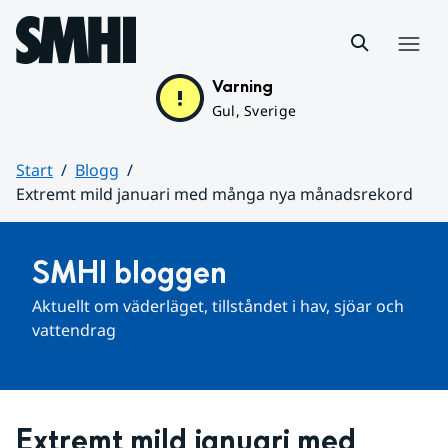
Hoppa till sidans innehåll
Meny
Varning
Gul, Sverige
Start
Blogg
Extremt mild januari med många nya månadsrekord
Huvudinnehåll
SMHI bloggen
Aktuellt om väderläget, tillståndet i hav, sjöar och 
vattendrag
Extremt mild januari med 