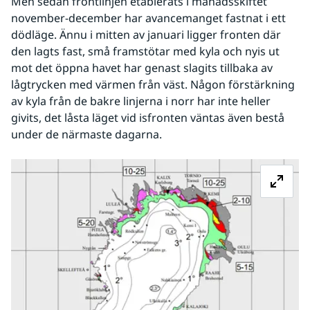
Men sedan frontlinjen etablerats i månadsskiftet 
november-december har avancemanget fastnat i ett 
dödläge. Ännu i mitten av januari ligger fronten där 
den lagts fast, små framstötar med kyla och nyis ut 
mot det öppna havet har genast slagits tillbaka av 
lågtrycken med värmen från väst. Någon förstärkning 
av kyla från de bakre linjerna i norr har inte heller 
givits, det låsta läget vid isfronten väntas även bestå 
under de närmaste dagarna.
Fö