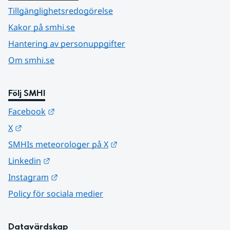
Tillgänglighetsredogörelse
Kakor på smhi.se
Hantering av personuppgifter
Om smhi.se
Följ SMHI
Länk till annan webbplats.
Facebook
Länk till annan webbplats.
X
Länk till annan webbplats.
SMHIs meteorologer på X
Länk till annan webbplats.
Linkedin
Länk till annan webbplats.
Instagram
Policy för sociala medier
Datavärdskap