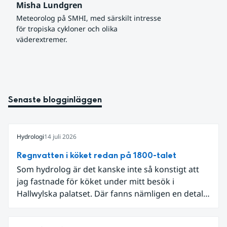
Misha Lundgren
Meteorolog på SMHI, med särskilt intresse 
för tropiska cykloner och olika 
väderextremer.
Senaste blogginläggen
Hydrologi
14 juli 2026
Regnvatten i köket redan på 1800-talet
Som hydrolog är det kanske inte så konstigt att
jag fastnade för köket under mitt besök i
Hallwylska palatset. Där fanns nämligen en detalj
som knöt ihop 1800-talets teknik med dagens
diskussion om vattenhushållning.