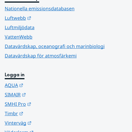
Nationella emissionsdatabasen
Länk till annan webbplats.
Luftwebb
Luftmiljödata
VattenWebb
Datavärdskap, oceanografi och marinbiologi
Datavärdskap för atmosfärkemi
Logga in
Länk till annan webbplats.
AQUA
Länk till annan webbplats.
SIMAIR
Länk till annan webbplats.
SMHI Pro
Länk till annan webbplats.
Timbr
Länk till annan webbplats.
Vinterväg