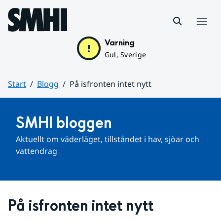
Hoppa till sidans innehåll
Meny
Varning
Gul, Sverige
Start
Blogg
På isfronten intet nytt
Huvudinnehåll
SMHI bloggen
Aktuellt om väderläget, tillståndet i hav, sjöar och 
vattendrag
På isfronten intet nytt