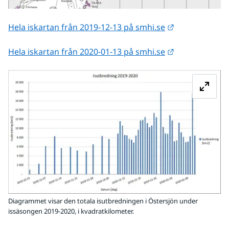
Länk till anna
Hela iskartan från 2019-12-13 på smhi.se
Länk till anna
Hela iskartan från 2020-01-13 på smhi.se
Fö
Diagrammet visar den totala isutbredningen i Östersjön under
issäsongen 2019-2020, i kvadratkilometer.