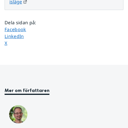
Länk till annan webbplats.
isläge
Dela sidan på
:
Dela sidan på
Facebook
Dela sidan på
LinkedIn
Dela sidan på
X
Mer om författaren