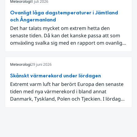
Meteorologi
8 juli 2026
Ovanligt låga dagstemperaturer i Jämtland
och Ångermanland
Det har talats mycket om extrem hetta den
senaste tiden. Då kan det kanske passa att som
omväxling svalka sig med en rapport om ovanligt
låga dagstemperaturer i Ångermanland och
Jämtland och stormbyar på Gotland.
Meteorologi
29 juni 2026
Skånskt värmerekord under lördagen
Extremt varm luft har berört Europa den senaste
tiden med nya värmerekord i bland annat
Danmark, Tyskland, Polen och Tjeckien. I lördags
den 27 juni kom en nordlig utlöpare av den allra
varmaste luften tillfälligt in över våra allra
sydligaste landskap.