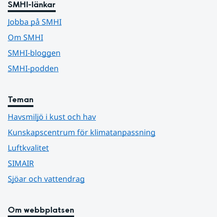
SMHI-länkar
Jobba på SMHI
Om SMHI
SMHI-bloggen
SMHI-podden
Teman
Havsmiljö i kust och hav
Kunskapscentrum för klimatanpassning
Luftkvalitet
SIMAIR
Sjöar och vattendrag
Om webbplatsen