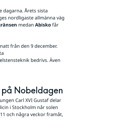
 dagarna. Årets sista 
ges nordligaste allmänna väg 
gränsen
 medan 
Abisko
 får 
natt från den 9 december. 
a 
elstensteknik bedrivs. Även 
na på Nobeldagen
gen Carl XVI Gustaf delar 
icin i Stockholm når solen 
n 11 och några veckor framåt, 