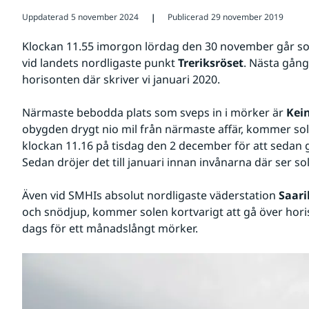
Uppdaterad
5 november 2024
Publicerad
29 november 2019
❘
Klockan 11.55 imorgon lördag den 30 november går sole
vid landets nordligaste punkt 
Treriksröset
. Nästa gång
horisonten där skriver vi januari 2020. 
Närmaste bebodda plats som sveps in i mörker är 
Kei
obygden drygt nio mil från närmaste affär, kommer sol
klockan 11.16 på tisdag den 2 december för att sedan g
Sedan dröjer det till januari innan invånarna där ser so
Även vid SMHIs absolut nordligaste väderstation 
Saari
och snödjup, kommer solen kortvarigt att gå över horis
dags för ett månadslångt mörker.