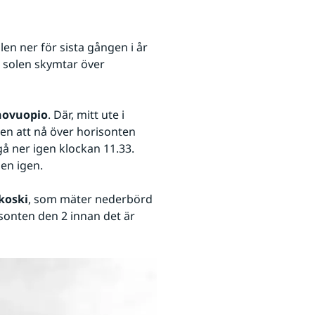
n ner för sista gången i år 
 solen skymtar över 
novuopio
. Där, mitt ute i 
en att nå över horisonten 
å ner igen klockan 11.33. 
len igen.
koski
, som mäter nederbörd 
onten den 2 innan det är 