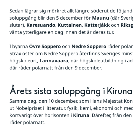
Sedan lägrar sig mörkret allt längre söderut de följande
soluppgång blir den 5 december för 
Maunu 
(där Sveri
slutar), 
Karesuando
, 
Kuttainen
, 
Katterjåkk
 och 
Riks
vänta ytterligare en dag innan det är deras tur.
I byarna 
Övre Soppero
 och 
Nedre Soppero
 råder polar
Strax öster om Nedre Soppero återfinns Sveriges minst
högskoleort, 
Lannavaara
, där högskoleutbildning i äd
där råder polarnatt från den 9 december.
Årets sista soluppgång i Kiru
Samma dag, den 10 december, som Hans Majestät Konun
ut Nobelpriset i litteratur, fysik, kemi, ekonomi och med
kortvarigt över horisonten i 
Kiruna
. Därefter, från de
råder polarnatt.