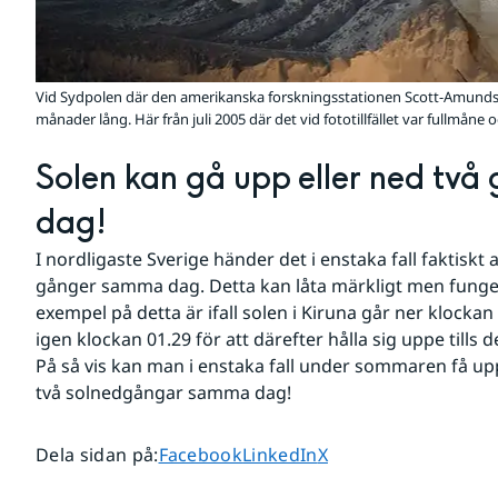
Vid Sydpolen där den amerikanska forskningsstationen Scott-Amundse
månader lång. Här från juli 2005 där det vid fototillfället var fullmåne 
Solen kan gå upp eller ned två
dag!
I nordligaste Sverige händer det i enstaka fall faktiskt a
gånger samma dag. Detta kan låta märkligt men fungerar
exempel på detta är ifall solen i Kiruna går ner klockan
igen klockan 01.29 för att därefter hålla sig uppe tills 
På så vis kan man i enstaka fall under sommaren få upp
två solnedgångar samma dag!
Dela sidan på
Dela sidan på
Dela sidan på
Dela sidan på
:
Facebook
LinkedIn
X