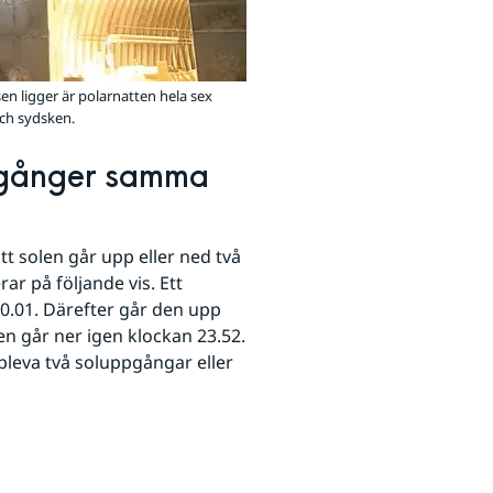
n ligger är polarnatten hela sex
och sydsken.
 gånger samma 
tt solen går upp eller ned två 
 på följande vis. Ett 
 0.01. Därefter går den upp 
den går ner igen klockan 23.52. 
leva två soluppgångar eller 