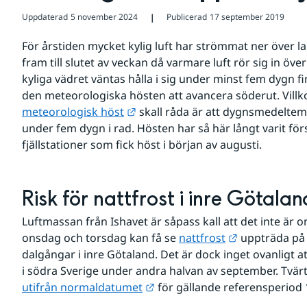
Uppdaterad
5 november 2024
Publicerad
17 september 2019
❘
För årstiden mycket kylig luft har strömmat ner över l
fram till slutet av veckan då varmare luft rör sig in öve
kyliga vädret väntas hålla i sig under minst fem dygn f
Länk till annan webbplats.
meteorologisk höst
 skall råda är att dygnsmedeltem
under fem dygn i rad. Hösten har så här långt varit fö
fjällstationer som fick höst i början av augusti.
Risk för nattfrost i inre Götalan
Luftmassan från Ishavet är såpass kall att det inte är omö
Länk till ann
onsdag och torsdag kan få se 
nattfrost
 uppträda på 
dalgångar i inre Götaland. Det är dock inget ovanligt att
i södra Sverige under andra halvan av september. Tvärt
Länk till annan webbplats.
utifrån normaldatumet
 för gällande referensperiod