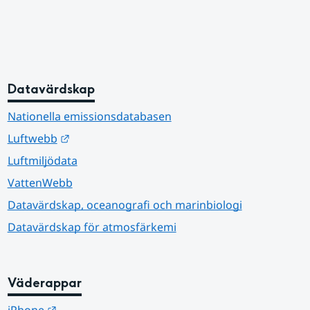
Datavärdskap
Nationella emissionsdatabasen
Länk till annan webbplats.
Luftwebb
Luftmiljödata
VattenWebb
Datavärdskap, oceanografi och marinbiologi
Datavärdskap för atmosfärkemi
Väderappar
Länk till annan webbplats.