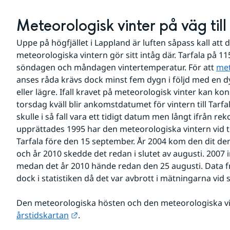
Meteorologisk vinter på väg till
Uppe på högfjället i Lappland är luften såpass kall att d
meteorologiska vintern gör sitt intåg där. Tarfala på 
söndagen och måndagen vintertemperatur. För att 
met
anses råda krävs dock minst fem dygn i följd med en 
eller lägre. Ifall kravet på meteorologisk vinter kan kon
torsdag kväll blir ankomstdatumet för vintern till Tarfa
skulle i så fall vara ett tidigt datum men långt ifrån rek
upprättades 1995 har den meteorologiska vintern vid tre t
Tarfala före den 15 september. År 2004 kom den dit de
och år 2010 skedde det redan i slutet av augusti. 2007 i
medan det år 2010 hände redan den 25 augusti. Data f
dock i statistiken då det var avbrott i mätningarna vid 
Länk till annan webbplats.
årstidskartan
.