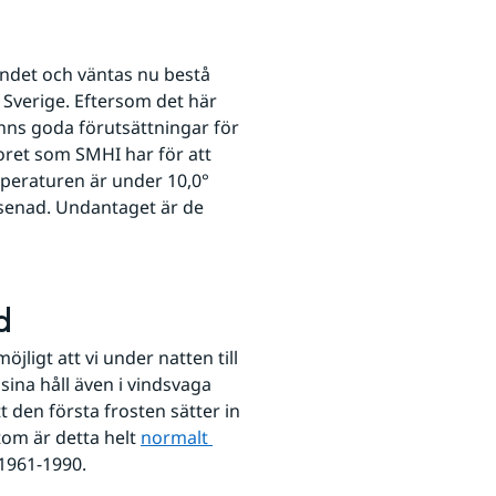
andet och väntas nu bestå 
r Sverige. Eftersom det här 
inns goda förutsättningar för 
den meteorologiska hösten att avancera söderut. Villkoret som SMHI har för att 
peraturen är under 10,0° 
rsenad. Undantaget är de 
d
jligt att vi under natten till 
an webbplats.
sina håll även i vindsvaga 
 den första frosten sätter in 
om är detta helt 
normalt 
 1961-1990.