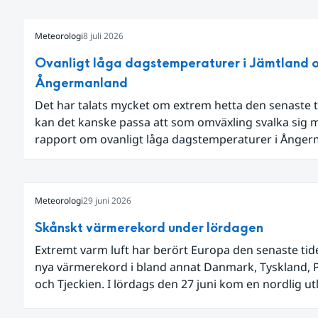
Meteorologi
8 juli 2026
Ovanligt låga dagstemperaturer i Jämtland 
Ångermanland
Det har talats mycket om extrem hetta den senaste t
kan det kanske passa att som omväxling svalka sig 
rapport om ovanligt låga dagstemperaturer i Ånge
och Jämtland och stormbyar på Gotland.
Meteorologi
29 juni 2026
Skånskt värmerekord under lördagen
Extremt varm luft har berört Europa den senaste ti
nya värmerekord i bland annat Danmark, Tyskland, 
och Tjeckien. I lördags den 27 juni kom en nordlig u
av den allra varmaste luften tillfälligt in över våra all