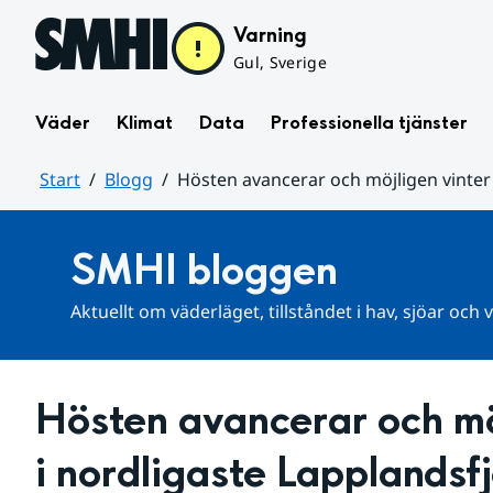
Hoppa till sidans innehåll
Varning
Gul, Sverige
Väder
Klimat
Data
Professionella tjänster
Start
Blogg
Hösten avancerar och möjligen vinter 
Huvudinnehåll
SMHI bloggen
Aktuellt om väderläget, tillståndet i hav, sjöar och
Hösten avancerar och möj
i nordligaste Lapplandsfj