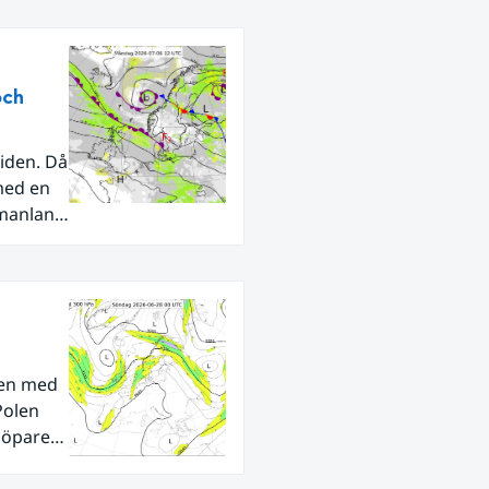
och
iden. Då
med en
rmanland
den med
Polen
tlöpare
ra