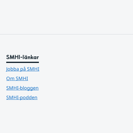
SMHI-länkar
Jobba på SMHI
Om SMHI
SMHI-bloggen
SMHI-podden