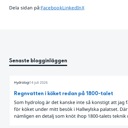
Dela sidan på
Dela sidan på
Dela sidan på
Dela sidan på
:
Facebook
LinkedIn
X
Senaste blogginläggen
Hydrologi
14 juli 2026
Regnvatten i köket redan på 1800-talet
Som hydrolog är det kanske inte så konstigt att jag 
för köket under mitt besök i Hallwylska palatset. Dä
nämligen en detalj som knöt ihop 1800-talets teknik
dagens diskussion om vattenhushållning.