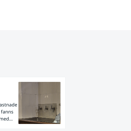
fastnade
r fanns
 med