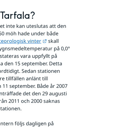
 Tarfala?
et inte kan uteslutas att den 
1150 möh hade under både 
Länk till annan webbplats.
eorologisk vinter
 skall 
dygnsmedeltemperatur på 0,0° 
stateras vara uppfyllt på 
la den 15 september. Detta 
ordtidigt. Sedan stationen 
illfällen anlänt till 
n 11 september. Både år 2007 
nträffade det den 29 augusti 
rån 2011 och 2000 saknas 
stationen.
Den meteorologiska hösten och den meteorologiska vintern följs dagligen på 