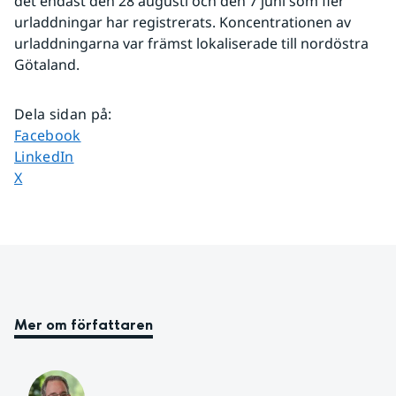
det endast den 28 augusti och den 7 juni som fler 
urladdningar har registrerats. Koncentrationen av 
urladdningarna var främst lokaliserade till nordöstra 
Götaland.
Dela sidan på
:
Dela sidan på
Facebook
Dela sidan på
LinkedIn
Dela sidan på
X
Mer om författaren