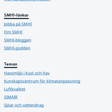
SMHI-länkar
Jobba på SMHI
Om SMHI
SMHI-bloggen
SMHI-podden
Teman
Havsmiljö i kust och hav
Kunskapscentrum för klimatanpassning
Luftkvalitet
SIMAIR
Sjöar och vattendrag