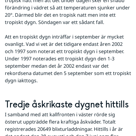
tropisk natt men att det under dagen sker en snabb 
förändring i vädret så att temperaturen sjunker under 
20°. Därmed blir det en tropisk natt men inte ett 
tropiskt dygn. Söndagen var ett sådant fall.
Att en tropiskt dygn inträffar i september är mycket 
ovanligt. Vad vi vet är det tidigare endast åren 2002 
och 1997 som noterat ett tropiskt dygn i september. 
Under 1997 noterades ett tropiskt dygn den 1-3 
september medan det år 2002 endast var det 
rekordsena datumet den 5 september som ett tropiskt 
dygn iakttogs. 
Tredje åskrikaste dygnet hittills
I samband med att kallfronten i väster rörde sig 
österut uppträdde flera kraftiga åskväder. Totalt 
registrerades 20649 blixturladdningar. Hittills i år är 