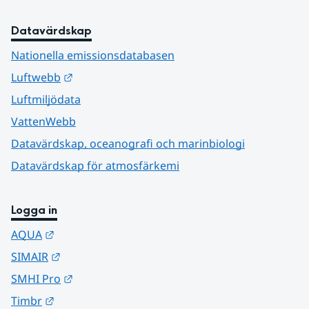
Datavärdskap
Nationella emissionsdatabasen
Länk till annan webbplats.
Luftwebb
Luftmiljödata
VattenWebb
Datavärdskap, oceanografi och marinbiologi
Datavärdskap för atmosfärkemi
Logga in
Länk till annan webbplats.
AQUA
Länk till annan webbplats.
SIMAIR
Länk till annan webbplats.
SMHI Pro
Länk till annan webbplats.
Timbr