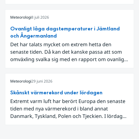
som knöt ihop 1800-talets teknik med dagens
diskussion om vattenhushållning.
Meteorologi
8 juli 2026
Ovanligt låga dagstemperaturer i Jämtland
och Ångermanland
Det har talats mycket om extrem hetta den
senaste tiden. Då kan det kanske passa att som
omväxling svalka sig med en rapport om ovanligt
låga dagstemperaturer i Ångermanland och
Jämtland och stormbyar på Gotland.
Meteorologi
29 juni 2026
Skånskt värmerekord under lördagen
Extremt varm luft har berört Europa den senaste
tiden med nya värmerekord i bland annat
Danmark, Tyskland, Polen och Tjeckien. I lördags
den 27 juni kom en nordlig utlöpare av den allra
varmaste luften tillfälligt in över våra allra
sydligaste landskap.