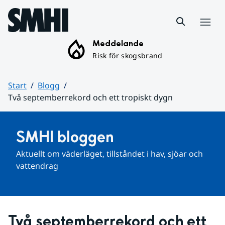
Hoppa till sidans innehåll
Meny
Meddelande
Risk för skogsbrand
Start
Blogg
Två septemberrekord och ett tropiskt dygn
Huvudinnehåll
SMHI bloggen
Aktuellt om väderläget, tillståndet i hav, sjöar och 
vattendrag
Två septemberrekord och ett 