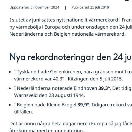
Uppdaterad
5 november 2024
Publicerad
25 juli 2019
❘
I slutet av juni sattes nytt nationellt värmerekord i Fran
ny värmebölja i Europa och under onsdagen den 24 juli
Nederländerna och Belgien nationella värmerekord.
Nya rekordnoteringar den 24 ju
I Tyskland hade Geilenkirchen, nära gränsen mot Lu
värmerekord var 40,3° i Kitzingen den 5 juli 2015.
I Nederländerna noterade Eindhoven 
39,3°
. Det tidi
Warnsveld den 23 augusti 1944.
I Belgien hade Kleine Brogel 
39,9°
. Tidigare rekord var
tillfällen.
Det är ännu några heta dagar nere i Europa så jag får 
återkomma med en uppdatering.