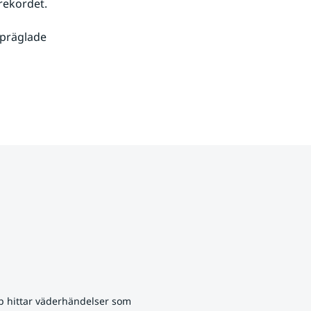
rekordet.
präglade 
p hittar väderhändelser som 