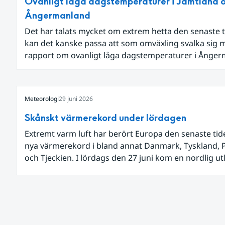
Ovanligt låga dagstemperaturer i Jämtland 
Ångermanland
Det har talats mycket om extrem hetta den senaste t
kan det kanske passa att som omväxling svalka sig 
rapport om ovanligt låga dagstemperaturer i Ånge
och Jämtland och stormbyar på Gotland.
Meteorologi
29 juni 2026
Skånskt värmerekord under lördagen
Extremt varm luft har berört Europa den senaste ti
nya värmerekord i bland annat Danmark, Tyskland, 
och Tjeckien. I lördags den 27 juni kom en nordlig u
av den allra varmaste luften tillfälligt in över våra all
sydligaste landskap.