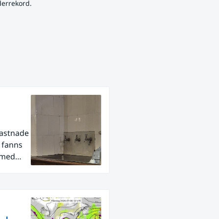
derrekord.
fastnade
r fanns
 med