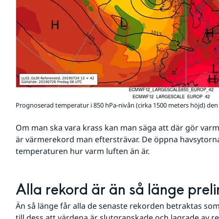
Prognoserad temperatur i 850 hPa-nivån (cirka 1500 meters höjd) den 2
Om man ska vara krass kan man säga att där gör varml
är värmerekord man eftersträvar. De öppna havsytorn
temperaturen hur varm luften än är.
Alla rekord är än så länge prel
Än så länge får alla de senaste rekorden betraktas som
till dess att värdena är slutgranskade och lagrade av re