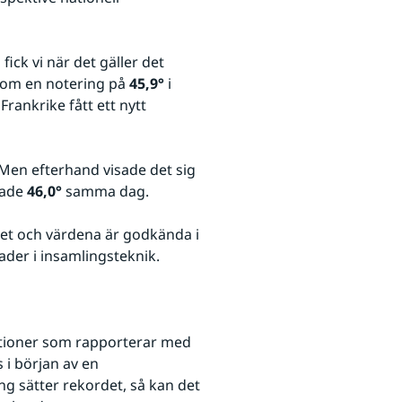
ck vi när det gäller det 
nom en notering på 
45,9°
 i 
ankrike fått ett nytt 
 Men efterhand visade det sig 
ade 
46,0°
 samma dag.
tet och värdena är godkända i 
der i insamlingsteknik.
stationer som rapporterar med 
 i början av en 
 sätter rekordet, så kan det 