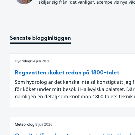
skiljer sig från ”det vanliga”, exempelvis nya vä
Senaste blogginläggen
Hydrologi
14 juli 2026
Regnvatten i köket redan på 1800-talet
Som hydrolog är det kanske inte så konstigt att jag 
för köket under mitt besök i Hallwylska palatset. Dä
nämligen en detalj som knöt ihop 1800-talets teknik
dagens diskussion om vattenhushållning.
Meteorologi
8 juli 2026