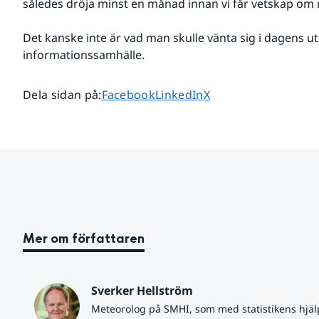
således dröja minst en månad innan vi får vetskap om 
Det kanske inte är vad man skulle vänta sig i dagens ut
informationssamhälle.
Dela sidan på
Dela sidan på
Dela sidan på
Dela sidan på
:
Facebook
LinkedIn
X
Mer om författaren
Sverker Hellström
Meteorolog på SMHI, som med statistikens hjäl