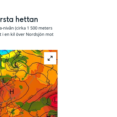
rsta hettan
a-nivån (cirka 1 500 meters 
 i en kil över Nordsjön mot 
Förstora bilden