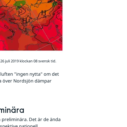
6 juli 2019 klockan 08 svensk tid.
uften "ingen nytta" om det 
a över Nordsjön dämpar 
iminära
 preliminära. Det är de ända 
spektive nationell 