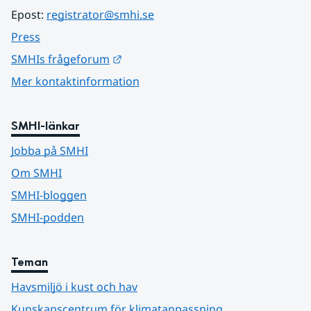
Epost: 
registrator@smhi.se
Press
Länk till annan webbplats.
SMHIs frågeforum
Mer kontaktinformation
SMHI-länkar
Jobba på SMHI
Om SMHI
SMHI-bloggen
SMHI-podden
Teman
Havsmiljö i kust och hav
Kunskapscentrum för klimatanpassning