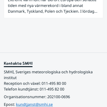
tiden med nya värmerekord i bland annat
Danmark, Tyskland, Polen och Tjeckien. I lördags
den 27 juni kom en nordlig utlöpare av den allra
varmaste luften tillfälligt in över våra allra
sydligaste landskap.
Kontakta SMHI
SMHI, Sveriges meteorologiska och hydrologiska 
institut
Reception och växel: 011-495 80 00
Telefon kundtjänst: 011-495 82 00
Organisationsnummer: 202100-0696
Epost: 
kundtjanst@smhi.se