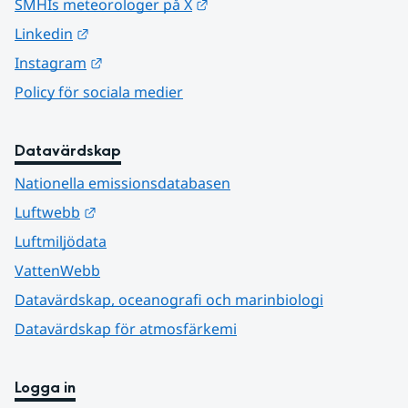
Länk till annan webbplats.
SMHIs meteorologer på X
Länk till annan webbplats.
Linkedin
Länk till annan webbplats.
Instagram
Policy för sociala medier
Datavärdskap
Nationella emissionsdatabasen
Länk till annan webbplats.
Luftwebb
Luftmiljödata
VattenWebb
Datavärdskap, oceanografi och marinbiologi
Datavärdskap för atmosfärkemi
Logga in