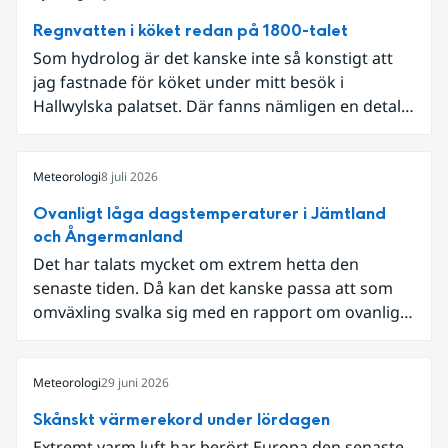
Regnvatten i köket redan på 1800-talet
Som hydrolog är det kanske inte så konstigt att
jag fastnade för köket under mitt besök i
Hallwylska palatset. Där fanns nämligen en detalj
som knöt ihop 1800-talets teknik med dagens
diskussion om vattenhushållning.
Meteorologi
8 juli 2026
Ovanligt låga dagstemperaturer i Jämtland
och Ångermanland
Det har talats mycket om extrem hetta den
senaste tiden. Då kan det kanske passa att som
omväxling svalka sig med en rapport om ovanligt
låga dagstemperaturer i Ångermanland och
Jämtland och stormbyar på Gotland.
Meteorologi
29 juni 2026
Skånskt värmerekord under lördagen
Extremt varm luft har berört Europa den senaste