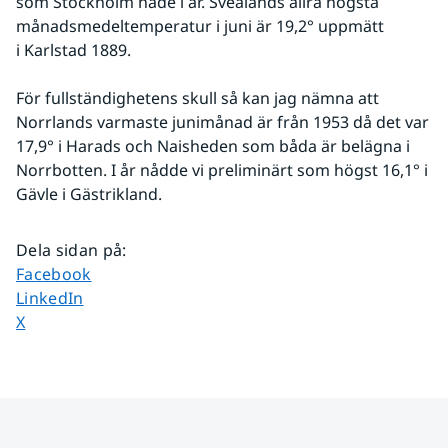
som Stockholm hade i år. Svealands allra högsta 
månadsmedeltemperatur i juni är 19,2° uppmätt 
i Karlstad 1889.
För fullständighetens skull så kan jag nämna att 
Norrlands varmaste junimånad är från 1953 då det var 
17,9° i Harads och Naisheden som båda är belägna i 
Norrbotten. I år nådde vi preliminärt som högst 16,1° i 
Gävle i Gästrikland.
Dela sidan på
:
Dela sidan på
Facebook
Dela sidan på
LinkedIn
Dela sidan på
X