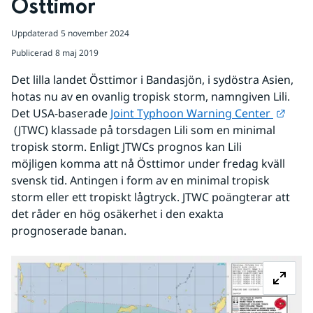
Östtimor
Uppdaterad
5 november 2024
Publicerad
8 maj 2019
Det lilla landet Östtimor i Bandasjön, i sydöstra Asien, 
hotas nu av en ovanlig tropisk storm, namngiven Lili. 
Det USA-baserade 
Joint Typhoon Warning Center 
Länk till annan webbplats.
 (JTWC) klassade på torsdagen Lili som en minimal 
tropisk storm. Enligt JTWCs prognos kan Lili 
möjligen komma att nå Östtimor under fredag kväll 
svensk tid. Antingen i form av en minimal tropisk 
storm eller ett tropiskt lågtryck. JTWC poängterar att 
det råder en hög osäkerhet i den exakta 
prognoserade banan.
Fö