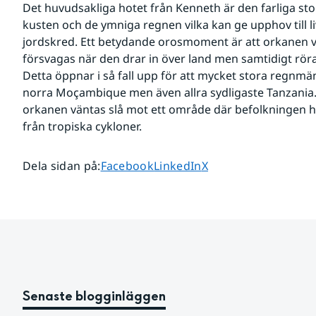
Det huvudsakliga hotet från Kenneth är den farliga st
kusten och de ymniga regnen vilka kan ge upphov till l
jordskred. Ett betydande orosmoment är att orkanen v
försvagas när den drar in över land men samtidigt röra
Detta öppnar i så fall upp för att mycket stora regnmän
norra Moçambique men även allra sydligaste Tanzania. E
orkanen väntas slå mot ett område där befolkningen ha
från tropiska cykloner. 
Dela sidan på
Dela sidan på
Dela sidan på
Dela sidan på
:
Facebook
LinkedIn
X
Senaste blogginläggen