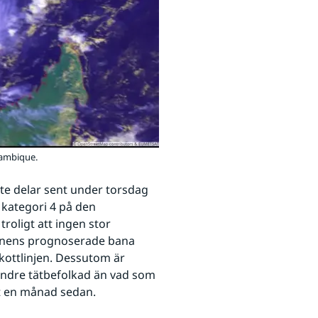
çambique.
e delar sent under torsdag 
kategori 4 på den 
oligt att ingen stor 
anens prognoserade bana 
kottlinjen. Dessutom är 
ndre tätbefolkad än vad som 
gt en månad sedan.