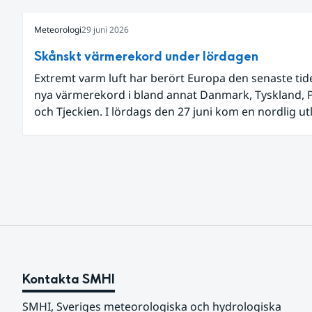
Meteorologi
29 juni 2026
Skånskt värmerekord under lördagen
Extremt varm luft har berört Europa den senaste ti
nya värmerekord i bland annat Danmark, Tyskland, 
och Tjeckien. I lördags den 27 juni kom en nordlig u
av den allra varmaste luften tillfälligt in över våra all
sydligaste landskap.
Kontakta SMHI
SMHI, Sveriges meteorologiska och hydrologiska 