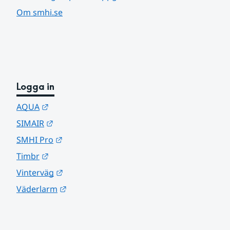
Om smhi.se
Logga in
Länk till annan webbplats.
AQUA
Länk till annan webbplats.
SIMAIR
Länk till annan webbplats.
SMHI Pro
Länk till annan webbplats.
Timbr
Länk till annan webbplats.
Vinterväg
Länk till annan webbplats.
Väderlarm