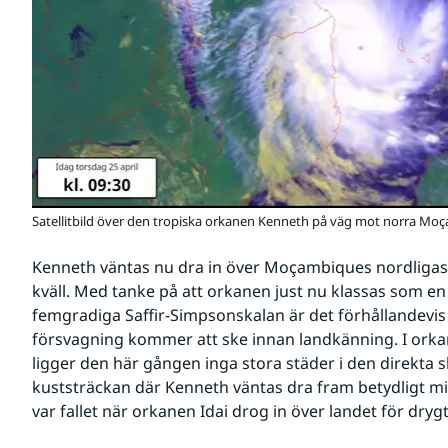
Satellitbild över den tropiska orkanen Kenneth på väg mot norra Mo
Kenneth väntas nu dra in över Moçambiques nordligast
kväll. Med tanke på att orkanen just nu klassas som en 
femgradiga Saffir-Simpsonskalan är det förhållandevis tr
försvagning kommer att ske innan landkänning. I ork
ligger den här gången inga stora städer i den direkta s
kuststräckan där Kenneth väntas dra fram betydligt mi
var fallet när orkanen Idai drog in över landet för dry