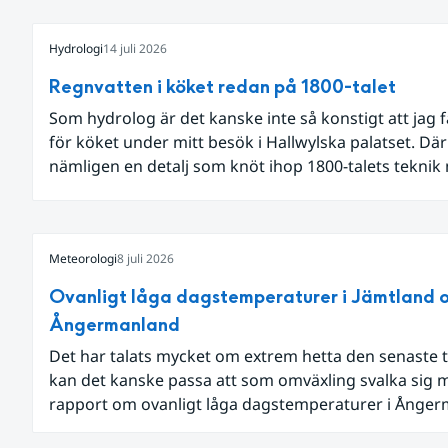
Hydrologi
14 juli 2026
Regnvatten i köket redan på 1800-talet
Som hydrolog är det kanske inte så konstigt att jag 
för köket under mitt besök i Hallwylska palatset. Dä
nämligen en detalj som knöt ihop 1800-talets teknik
dagens diskussion om vattenhushållning.
Meteorologi
8 juli 2026
Ovanligt låga dagstemperaturer i Jämtland 
Ångermanland
Det har talats mycket om extrem hetta den senaste t
kan det kanske passa att som omväxling svalka sig 
rapport om ovanligt låga dagstemperaturer i Ånge
och Jämtland och stormbyar på Gotland.