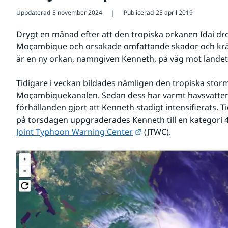
Uppdaterad
5 november 2024
Publicerad
25 april 2019
❘
Drygt en månad efter att den tropiska orkanen Idai drog
Moçambique och orsakade omfattande skador och kräv
är en ny orkan, namngiven Kenneth, på väg mot landets
Tidigare i veckan bildades nämligen den tropiska storm
Moçambiquekanalen. Sedan dess har varmt havsvatten
förhållanden gjort att Kenneth stadigt intensifierats. Tid
Länk till annan webbpl
Joint Typhoon Warning Center
 (JTWC). 