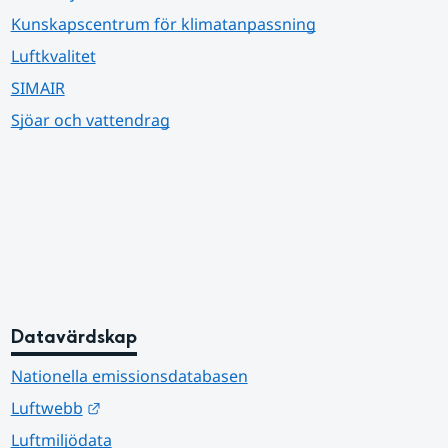
Kunskapscentrum för klimatanpassning
Luftkvalitet
SIMAIR
Sjöar och vattendrag
Datavärdskap
Nationella emissionsdatabasen
Länk till annan webbplats.
Luftwebb
Luftmiljödata