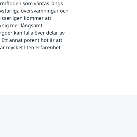
ormfloden som väntas längs 
ivsfarliga översvämningar och 
isserligen kommer att 
 sig mer långsamt. 
gder kan falla över delar av 
tt annat potent hot är att 
r mycket liten erfarenhet 