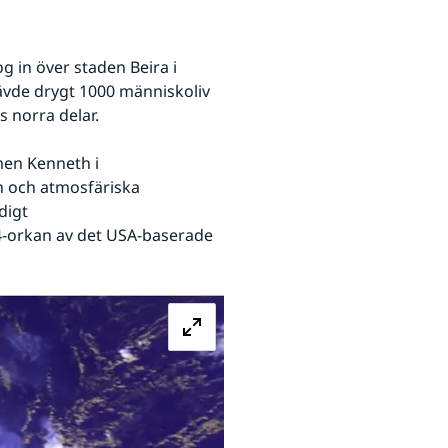
 in över staden Beira i 
de drygt 1000 människoliv 
 norra delar. 
en Kenneth i 
 och atmosfäriska 
igt 
på torsdagen uppgraderades Kenneth till en kategori 4-orkan av det USA-baserade 
ats.
Förstora bilden