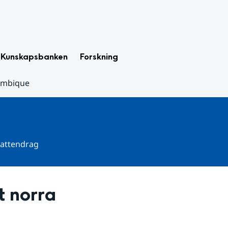
Kunskapsbanken
Forskning
çambique
 vattendrag
 norra 