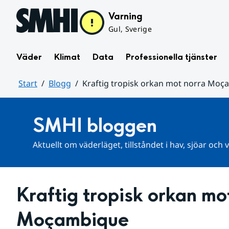
Hoppa till sidans innehåll
Varning
Gul, Sverige
Väder
Klimat
Data
Professionella tjänster
Start
Blogg
Kraftig tropisk orkan mot norra Mo
Huvudinnehåll
SMHI bloggen
Aktuellt om väderläget, tillståndet i hav, sjöar och
Kraftig tropisk orkan mot
Moçambique