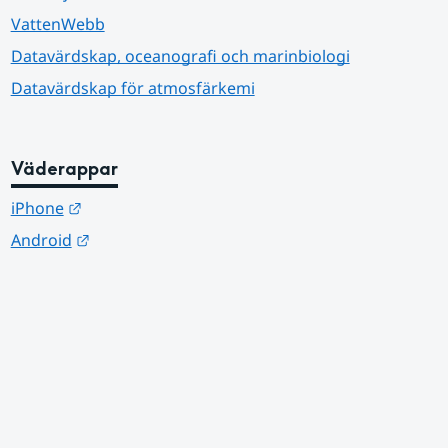
VattenWebb
Datavärdskap, oceanografi och marinbiologi
Datavärdskap för atmosfärkemi
Väderappar
Länk till annan webbplats.
iPhone
Länk till annan webbplats.
Android