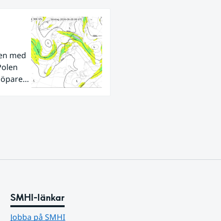
den med
Polen
tlöpare
ra
SMHI-länkar
Jobba på SMHI