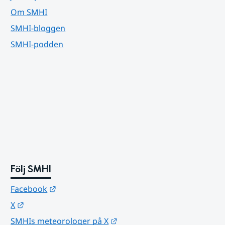
Om SMHI
SMHI-bloggen
SMHI-podden
Följ SMHI
Länk till annan webbplats.
Facebook
Länk till annan webbplats.
X
Länk till annan webbplats.
SMHIs meteorologer på X