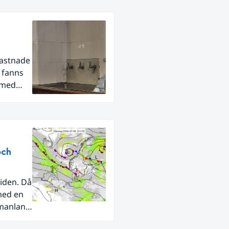
fastnade
r fanns
 med
och
iden. Då
med en
rmanland