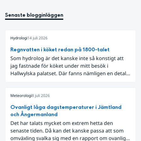
Senaste blogginläggen
Hydrologi
14 juli 2026
Regnvatten i köket redan på 1800-talet
Som hydrolog är det kanske inte så konstigt att
jag fastnade för köket under mitt besök i
Hallwylska palatset. Där fanns nämligen en detalj
som knöt ihop 1800-talets teknik med dagens
diskussion om vattenhushållning.
Meteorologi
8 juli 2026
Ovanligt låga dagstemperaturer i Jämtland
och Ångermanland
Det har talats mycket om extrem hetta den
senaste tiden. Då kan det kanske passa att som
omväxling svalka sig med en rapport om ovanligt