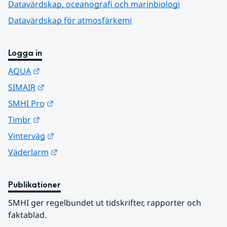
Datavärdskap, oceanografi och marinbiologi
Datavärdskap för atmosfärkemi
Logga in
Länk till annan webbplats.
AQUA
Länk till annan webbplats.
SIMAIR
Länk till annan webbplats.
SMHI Pro
Länk till annan webbplats.
Timbr
Länk till annan webbplats.
Vinterväg
Länk till annan webbplats.
Väderlarm
Publikationer
SMHI ger regelbundet ut tidskrifter, rapporter och 
faktablad.