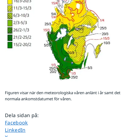
Figuren visar när den meteorologiska våren anlänt i år samt det
normala ankomstdatumet för våren.
Dela sidan på
:
Dela sidan på
Facebook
Dela sidan på
LinkedIn
Dela sidan på