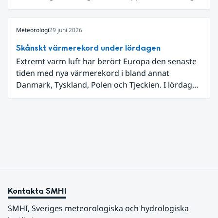
låga dagstemperaturer i Ångermanland och
Jämtland och stormbyar på Gotland.
Meteorologi
29 juni 2026
Skånskt värmerekord under lördagen
Extremt varm luft har berört Europa den senaste
tiden med nya värmerekord i bland annat
Danmark, Tyskland, Polen och Tjeckien. I lördags
den 27 juni kom en nordlig utlöpare av den allra
varmaste luften tillfälligt in över våra allra
sydligaste landskap.
Kontakta SMHI
SMHI, Sveriges meteorologiska och hydrologiska 