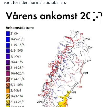
varit före den normala tidtabellen.
Fö