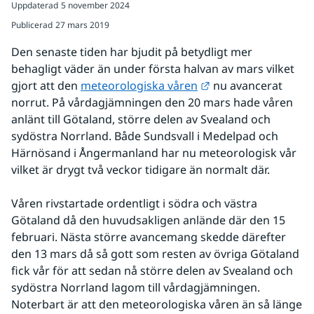
Uppdaterad
5 november 2024
Publicerad
27 mars 2019
Den senaste tiden har bjudit på betydligt mer 
behagligt väder än under första halvan av mars vilket 
Länk till annan web
gjort att den 
meteorologiska våren
 nu avancerat 
norrut. På vårdagjämningen den 20 mars hade våren 
anlänt till Götaland, större delen av Svealand och 
sydöstra Norrland. Både Sundsvall i Medelpad och 
Härnösand i Ångermanland har nu meteorologisk vår 
vilket är drygt två veckor tidigare än normalt där. 
Våren rivstartade ordentligt i södra och västra 
Götaland då den huvudsakligen anlände där den 15 
februari. Nästa större avancemang skedde därefter 
den 13 mars då så gott som resten av övriga Götaland 
fick vår för att sedan nå större delen av Svealand och 
sydöstra Norrland lagom till vårdagjämningen. 
Noterbart är att den meteorologiska våren än så länge 