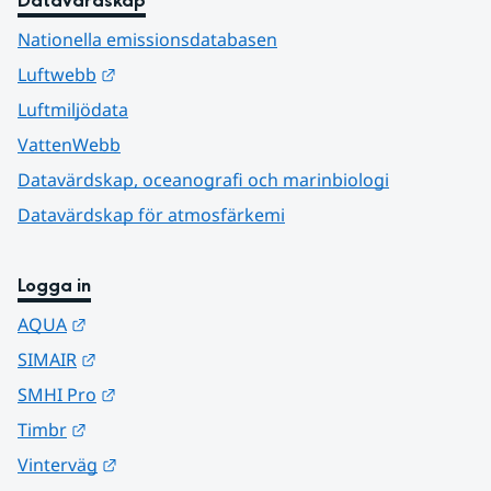
Datavärdskap
Nationella emissionsdatabasen
Länk till annan webbplats.
Luftwebb
Luftmiljödata
VattenWebb
Datavärdskap, oceanografi och marinbiologi
Datavärdskap för atmosfärkemi
Logga in
Länk till annan webbplats.
AQUA
Länk till annan webbplats.
SIMAIR
Länk till annan webbplats.
SMHI Pro
Länk till annan webbplats.
Timbr
Länk till annan webbplats.
Vinterväg