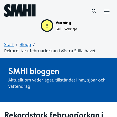
Hoppa till sidans innehåll
Meny
Varning
Gul, Sverige
Start
Blogg
Rekordstark februariorkan i västra Stilla havet
Huvudinnehåll
SMHI bloggen
Aktuellt om väderläget, tillståndet i hav, sjöar och 
vattendrag
Rekordstark februariorkan i 