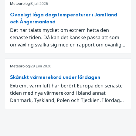
Meteorologi
8 juli 2026
Ovanligt låga dagstemperaturer i Jämtland
och Ångermanland
Det har talats mycket om extrem hetta den
senaste tiden. Då kan det kanske passa att som
omväxling svalka sig med en rapport om ovanligt
låga dagstemperaturer i Ångermanland och
Jämtland och stormbyar på Gotland.
Meteorologi
29 juni 2026
Skånskt värmerekord under lördagen
Extremt varm luft har berört Europa den senaste
tiden med nya värmerekord i bland annat
Danmark, Tyskland, Polen och Tjeckien. I lördags
den 27 juni kom en nordlig utlöpare av den allra
varmaste luften tillfälligt in över våra allra
sydligaste landskap.