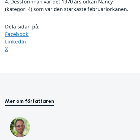
4. Dessförinnan var det 1970 års orkan Nancy 
(kategori 4) som var den starkaste februariorkanen. 
Dela sidan på
:
Dela sidan på
Facebook
Dela sidan på
LinkedIn
Dela sidan på
X
Mer om författaren