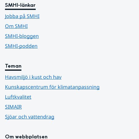
SMHI-länkar
Jobba på SMHI
Om SMHI
SMHI-bloggen
SMHI-podden
Teman
Havsmiljö i kust och hav
Kunskapscentrum för klimatanpassning
Luftkvalitet
SIMAIR
Sjöar och vattendrag
Om webbplatsen