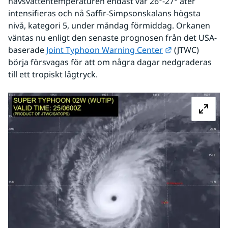
havsvattentemperaturen endast var 26°-27° åter 
intensifieras och nå Saffir-Simpsonskalans högsta 
nivå, kategori 5, under måndag förmiddag. Orkanen 
väntas nu enligt den senaste prognosen från det USA-
Länk till anna
baserade 
Joint Typhoon Warning Center
 (JTWC) 
börja försvagas för att om några dagar nedgraderas 
till ett tropiskt lågtryck.
Fö