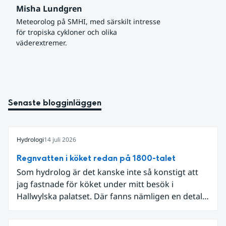
Misha Lundgren
Meteorolog på SMHI, med särskilt intresse 
för tropiska cykloner och olika 
väderextremer.
Senaste blogginläggen
Hydrologi
14 juli 2026
Regnvatten i köket redan på 1800-talet
Som hydrolog är det kanske inte så konstigt att
jag fastnade för köket under mitt besök i
Hallwylska palatset. Där fanns nämligen en detalj
som knöt ihop 1800-talets teknik med dagens
diskussion om vattenhushållning.