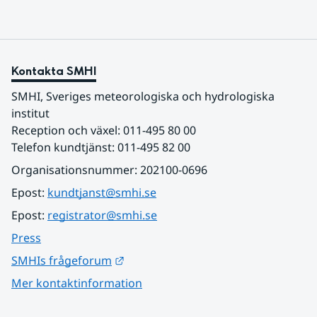
Kontakta SMHI
SMHI, Sveriges meteorologiska och hydrologiska 
institut
Reception och växel: 011-495 80 00
Telefon kundtjänst: 011-495 82 00
Organisationsnummer: 202100-0696
Epost: 
kundtjanst@smhi.se
Epost: 
registrator@smhi.se
Press
Länk till annan webbplats.
SMHIs frågeforum
Mer kontaktinformation