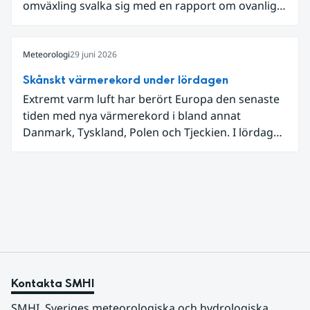
omväxling svalka sig med en rapport om ovanligt
låga dagstemperaturer i Ångermanland och
Jämtland och stormbyar på Gotland.
Meteorologi
29 juni 2026
Skånskt värmerekord under lördagen
Extremt varm luft har berört Europa den senaste
tiden med nya värmerekord i bland annat
Danmark, Tyskland, Polen och Tjeckien. I lördags
den 27 juni kom en nordlig utlöpare av den allra
varmaste luften tillfälligt in över våra allra
sydligaste landskap.
Kontakta SMHI
SMHI, Sveriges meteorologiska och hydrologiska 