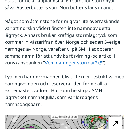
nu ut för hela Lapplandsfjällen samt för stormbyar i 
såväl Västerbottens som Norrbottens läns inland.
Något som åtminstone för mig var lite överraskande 
var att norska vädertjänsten inte namngav detta 
lågtryck. Annars brukar kraftiga stormlågtryck som 
kommer in västerifrån över Norge och sedan Sverige 
namnges av Norge, varefter vi på SMHI adopterar 
samma namn för att undvika förvirring (se artikel i 
Länk till an
kunskapsbanken ”
Vem namnger stormar?
”)
Tydligen har norrmännen blivit lite mer restriktiva med 
namngivningen och reserverar den för de allra 
extremaste ovädren. Hur som helst gav SMHI 
lågtrycket namnet Julia, som var lördagens 
namnsdagsbarn.
Fö