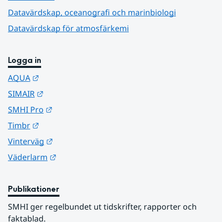
Datavärdskap, oceanografi och marinbiologi
Datavärdskap för atmosfärkemi
Logga in
Länk till annan webbplats.
AQUA
Länk till annan webbplats.
SIMAIR
Länk till annan webbplats.
SMHI Pro
Länk till annan webbplats.
Timbr
Länk till annan webbplats.
Vinterväg
Länk till annan webbplats.
Väderlarm
Publikationer
SMHI ger regelbundet ut tidskrifter, rapporter och 
faktablad.