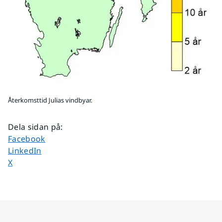
Återkomsttid Julias vindbyar.
Dela sidan på
:
Dela sidan på
Facebook
Dela sidan på
LinkedIn
Dela sidan på
X