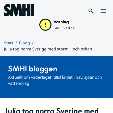
Hoppa till sidans innehåll
Meny
Varning
Gul, Sverige
Start
Blogg
Julia tog norra Sverige med storm... och orkan
Huvudinnehåll
SMHI bloggen
Aktuellt om väderläget, tillståndet i hav, sjöar och 
vattendrag
Julia tog norra Sverige med 