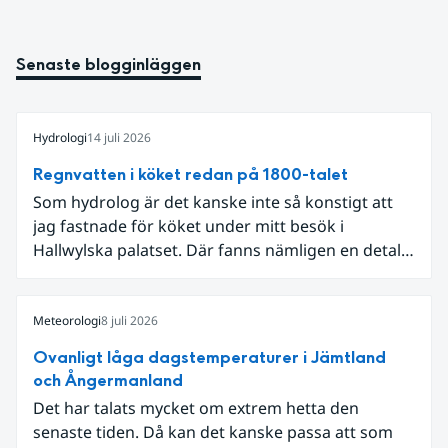
Senaste blogginläggen
Hydrologi
14 juli 2026
Regnvatten i köket redan på 1800-talet
Som hydrolog är det kanske inte så konstigt att
jag fastnade för köket under mitt besök i
Hallwylska palatset. Där fanns nämligen en detalj
som knöt ihop 1800-talets teknik med dagens
diskussion om vattenhushållning.
Meteorologi
8 juli 2026
Ovanligt låga dagstemperaturer i Jämtland
och Ångermanland
Det har talats mycket om extrem hetta den
senaste tiden. Då kan det kanske passa att som