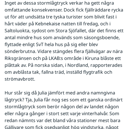
Inget av dessa stormlågtryck verkar ha gett några 
omfattande konsekvenser. Dock fick fjällräddare rycka 
ut för att undsätta tre tyska turister som blivit fast i 
hårt väder på Kebnekaise natten till fredag, och i 
Saltoluokta, sydost om Stora Sjöfallet, där det finns ett 
antal mindre hus som används som säsongsboende, 
flyttade enligt SvT hela hus på sig eller blev 
sönderbrutna. Vidare stängdes flera fjällvägar av nära 
Riksgränsen och på LKAB:s område i Kiruna blåste ett 
plåttak av. På norska sidan, i Nordland, rapporterades 
om avblåsta tak, fallna träd, inställd flygtrafik och 
strömavbrott.
Hur står sig då Julia jämfört med andra namngivna 
lågtryck? Tja, Julia får nog ses som ett ganska ordinärt 
stormlågtryck som berör någon del av landet någon 
eller några gånger i stort sett varje vinterhalvår. Som 
redan nämnts var det bland våra stationer mest bara 
Gällivare som fick osedvanligt hög vindstyrka, något 