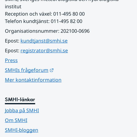
institut
Reception och växel: 011-495 80 00
Telefon kundtjänst: 011-495 82 00
Organisationsnummer: 202100-0696
Epost: 
kundtjanst@smhi.se
Epost: 
registrator@smhi.se
Press
Länk till annan webbplats.
SMHIs frågeforum
Mer kontaktinformation
SMHI-länkar
Jobba på SMHI
Om SMHI
SMHI-bloggen