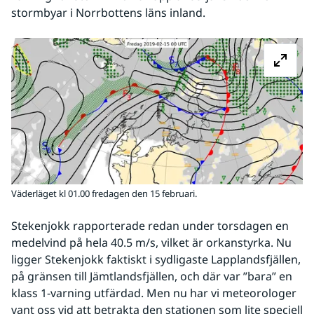
stormbyar i Norrbottens läns inland.
Fö
Väderläget kl 01.00 fredagen den 15 februari.
Stekenjokk rapporterade redan under torsdagen en 
medelvind på hela 40.5 m/s, vilket är orkanstyrka. Nu 
ligger Stekenjokk faktiskt i sydligaste Lapplandsfjällen, 
på gränsen till Jämtlandsfjällen, och där var ”bara” en 
klass 1-varning utfärdad. Men nu har vi meteorologer 
vant oss vid att betrakta den stationen som lite speciell 