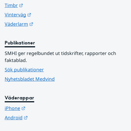
Länk till annan webbplats.
Timbr
Länk till annan webbplats.
Vinterväg
Länk till annan webbplats.
Väderlarm
Publikationer
SMHI ger regelbundet ut tidskrifter, rapporter och 
faktablad.
Sök publikationer
Nyhetsbladet Medvind
Väderappar
Länk till annan webbplats.
iPhone
Länk till annan webbplats.
Android