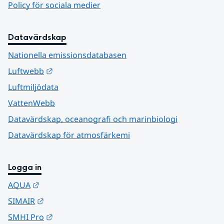
Policy för sociala medier
Datavärdskap
Nationella emissionsdatabasen
Länk till annan webbplats.
Luftwebb
Luftmiljödata
VattenWebb
Datavärdskap, oceanografi och marinbiologi
Datavärdskap för atmosfärkemi
Logga in
Länk till annan webbplats.
AQUA
Länk till annan webbplats.
SIMAIR
Länk till annan webbplats.
SMHI Pro