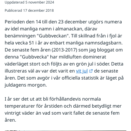
Uppdaterad
5 november 2024
Publicerad
17 december 2018
Perioden den 14 till den 23 december utgörs numera 
av idel manliga namn i almanackan, därav 
benämningen "Gubbveckan". Till skillnad från i fjol är 
hela vecka 51 i år av enbart manliga namnsdagsbarn. 
De senaste fem åren (2013-2017) som jag bloggat om 
denna "Gubbvecka" har mildluften dominerat 
väderläget stort och följts av en grön jul i söder. Detta 
Länk till annan w
illustreras väl av var det varit en 
vit jul
 de senaste 
åren. Det som avgör i vår officiella statistik är läget på 
juldagens morgon. 
I år ser det ut att bli förhållandevis normala 
temperaturer för årstiden och därmed betydligt mer 
vintrigt väder än vad som varit fallet de senaste fem 
åren. 
Fö