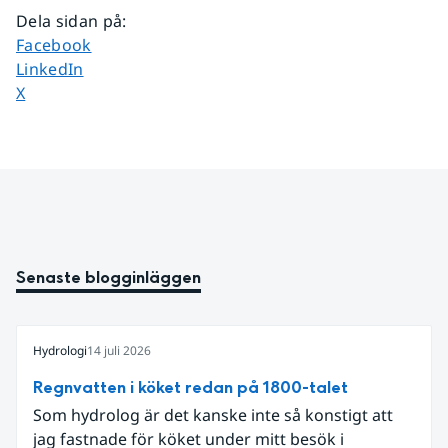
Dela sidan på
:
Dela sidan på
Facebook
Dela sidan på
LinkedIn
Dela sidan på
X
Senaste blogginläggen
Hydrologi
14 juli 2026
Regnvatten i köket redan på 1800-talet
Som hydrolog är det kanske inte så konstigt att
jag fastnade för köket under mitt besök i