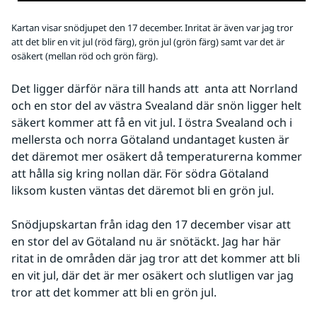
Kartan visar snödjupet den 17 december. Inritat är även var jag tror
att det blir en vit jul (röd färg), grön jul (grön färg) samt var det är
osäkert (mellan röd och grön färg).
Det ligger därför nära till hands att  anta att Norrland 
och en stor del av västra Svealand där snön ligger helt 
säkert kommer att få en vit jul. I östra Svealand och i 
mellersta och norra Götaland undantaget kusten är 
det däremot mer osäkert då temperaturerna kommer 
att hålla sig kring nollan där. För södra Götaland 
liksom kusten väntas det däremot bli en grön jul.
Snödjupskartan från idag den 17 december visar att 
en stor del av Götaland nu är snötäckt. Jag har här 
ritat in de områden där jag tror att det kommer att bli 
en vit jul, där det är mer osäkert och slutligen var jag 
tror att det kommer att bli en grön jul. 