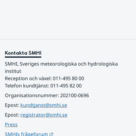
varmaste luften tillfälligt in över våra allra
sydligaste landskap.
Kontakta SMHI
SMHI, Sveriges meteorologiska och hydrologiska 
institut
Reception och växel: 011-495 80 00
Telefon kundtjänst: 011-495 82 00
Organisationsnummer: 202100-0696
Epost: 
kundtjanst@smhi.se
Epost: 
registrator@smhi.se
Press
Länk till annan webbplats.
SMHIs frågeforum