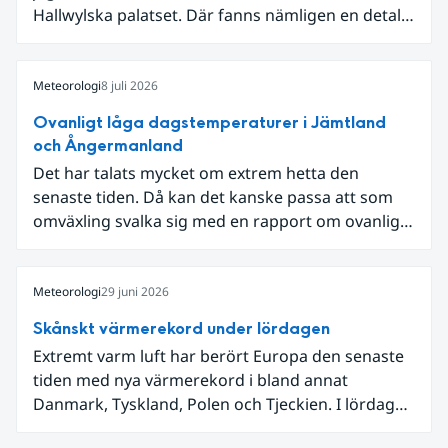
Hallwylska palatset. Där fanns nämligen en detalj
som knöt ihop 1800-talets teknik med dagens
diskussion om vattenhushållning.
Meteorologi
8 juli 2026
Ovanligt låga dagstemperaturer i Jämtland
och Ångermanland
Det har talats mycket om extrem hetta den
senaste tiden. Då kan det kanske passa att som
omväxling svalka sig med en rapport om ovanligt
låga dagstemperaturer i Ångermanland och
Jämtland och stormbyar på Gotland.
Meteorologi
29 juni 2026
Skånskt värmerekord under lördagen
Extremt varm luft har berört Europa den senaste
tiden med nya värmerekord i bland annat
Danmark, Tyskland, Polen och Tjeckien. I lördags
den 27 juni kom en nordlig utlöpare av den allra