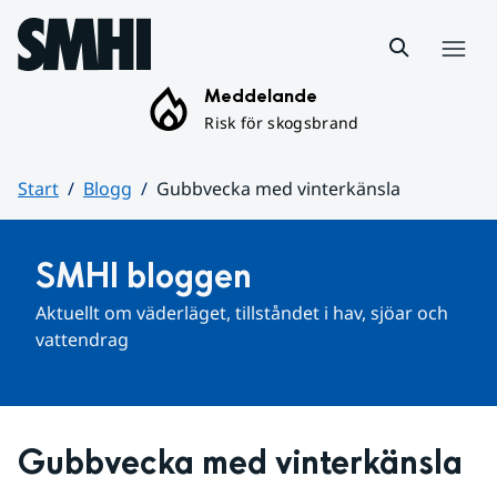
Hoppa till sidans innehåll
Meny
Meddelande
Risk för skogsbrand
Start
Blogg
Gubbvecka med vinterkänsla
Huvudinnehåll
SMHI bloggen
Aktuellt om väderläget, tillståndet i hav, sjöar och 
vattendrag
Gubbvecka med vinterkänsla