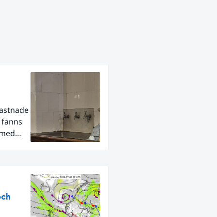
fastnade
r fanns
 med
och