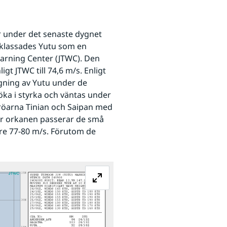
 under det senaste dygnet 
 klassades Yutu som en 
arning Center (JTWC). Den 
 JTWC till 74,6 m/s. Enligt 
ning av Yutu under de 
ka i styrka och väntas under 
röarna Tinian och Saipan med 
 orkanen passerar de små 
 77-80 m/s. Förutom de 
Förstora bilden