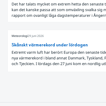
Det har talats mycket om extrem hetta den senaste t
kan det kanske passa att som omväxling svalka sig 
rapport om ovanligt låga dagstemperaturer i Ånge
och Jämtland och stormbyar på Gotland.
Meteorologi
29 juni 2026
Skånskt värmerekord under lördagen
Extremt varm luft har berört Europa den senaste ti
nya värmerekord i bland annat Danmark, Tyskland, 
och Tjeckien. I lördags den 27 juni kom en nordlig u
av den allra varmaste luften tillfälligt in över våra all
sydligaste landskap.