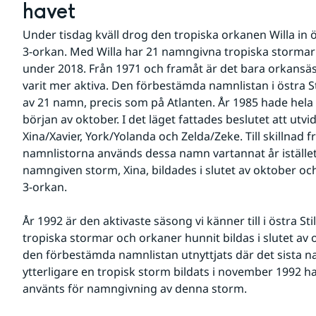
havet
Under tisdag kväll drog den tropiska orkanen Willa in 
3-orkan. Med Willa har 21 namngivna tropiska stormar bil
under 2018. Från 1971 och framåt är det bara orkansä
varit mer aktiva. Den förbestämda namnlistan i östra St
av 21 namn, precis som på Atlanten. År 1985 hade hela 
början av oktober. I det läget fattades beslutet att utv
Xina/Xavier, York/Yolanda och Zelda/Zeke. Till skillnad 
namnlistorna används dessa namn vartannat år istället fö
namngiven storm, Xina, bildades i slutet av oktober och 
3-orkan.
År 1992 är den aktivaste säsong vi känner till i östra Sti
tropiska stormar och orkaner hunnit bildas i slutet av
den förbestämda namnlistan utnyttjats där det sista n
ytterligare en tropisk storm bildats i november 1992 ha
använts för namngivning av denna storm. 