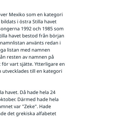
över Mexiko som en kategori 
dats i östra Stilla havet 
songerna 1992 och 1985 som 
illa havet bestod från början 
namnlistan använts redan i 
idga listan med namnen 
från resten av namnen på 
r vart sjätte. Ytterligare en 
utvecklades till en kategori 
lla havet. Då hade hela 24 
 oktober. Därmed hade hela 
amnet var "Zeke". Hade 
de det grekiska alfabetet 