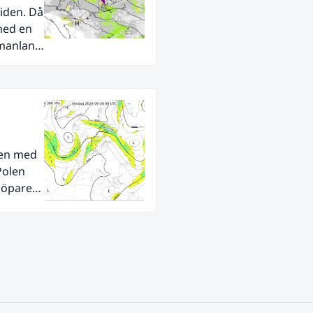
iden. Då
med en
rmanland
den med
Polen
tlöpare
ra