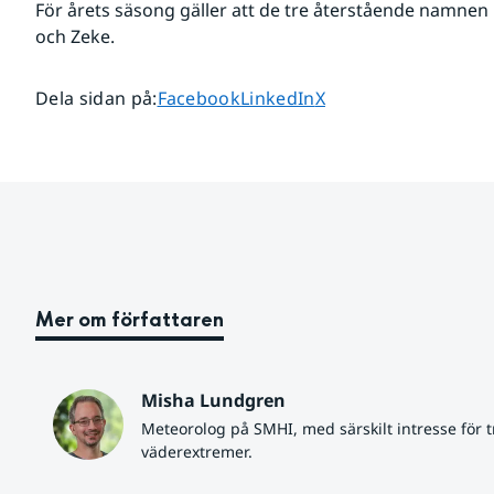
För årets säsong gäller att de tre återstående namnen på
och Zeke.
Dela sidan på
Dela sidan på
Dela sidan på
Dela sidan på
:
Facebook
LinkedIn
X
Mer om författaren
Misha Lundgren
Meteorolog på SMHI, med särskilt intresse för tr
väderextremer.