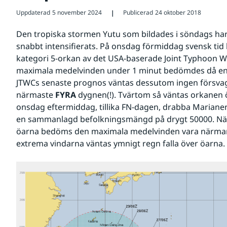
Uppdaterad
5 november 2024
Publicerad
24 oktober 2018
❘
Den tropiska stormen Yutu som bildades i söndags har
snabbt intensifierats. På onsdag förmiddag svensk tid
kategori 5-orkan av det USA-baserade Joint Typhoon W
maximala medelvinden under 1 minut bedömdes då enligt
JTWCs senaste prognos väntas dessutom ingen försvag
närmaste 
FYRA
 dygnen(!). Tvärtom så väntas orkanen ö
onsdag eftermiddag, tillika FN-dagen, drabba Mariane
en sammanlagd befolkningsmängd på drygt 50000. När
öarna bedöms den maximala medelvinden vara närmare
extrema vindarna väntas ymnigt regn falla över öarna.