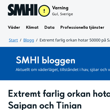
Hoppa till sidans innehåll
Varning
Gul, Sverige
Väder
Klimat
Data
Professionella tjänster
Start
Blogg
Extremt farlig orkan hotar 50000 på S
Huvudinnehåll
SMHI bloggen
Aktuellt om väderläget, tillståndet i hav, sjöar och
Extremt farlig orkan hot
Saipan och Tinian