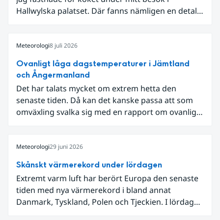
Hallwylska palatset. Där fanns nämligen en detalj
som knöt ihop 1800-talets teknik med dagens
diskussion om vattenhushållning.
Meteorologi
8 juli 2026
Ovanligt låga dagstemperaturer i Jämtland
och Ångermanland
Det har talats mycket om extrem hetta den
senaste tiden. Då kan det kanske passa att som
omväxling svalka sig med en rapport om ovanligt
låga dagstemperaturer i Ångermanland och
Jämtland och stormbyar på Gotland.
Meteorologi
29 juni 2026
Skånskt värmerekord under lördagen
Extremt varm luft har berört Europa den senaste
tiden med nya värmerekord i bland annat
Danmark, Tyskland, Polen och Tjeckien. I lördags
den 27 juni kom en nordlig utlöpare av den allra