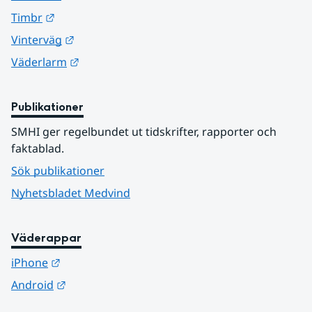
Länk till annan webbplats.
Timbr
Länk till annan webbplats.
Vinterväg
Länk till annan webbplats.
Väderlarm
Publikationer
SMHI ger regelbundet ut tidskrifter, rapporter och 
faktablad.
Sök publikationer
Nyhetsbladet Medvind
Väderappar
Länk till annan webbplats.
iPhone
Länk till annan webbplats.
Android