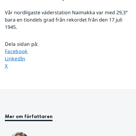
Vår nordligaste väderstation Naimakka var med 29,3° 
bara en tiondels grad från rekordet från den 17 juli 
1945.
Dela sidan på
:
Dela sidan på
Facebook
Dela sidan på
LinkedIn
Dela sidan på
X
Mer om författaren