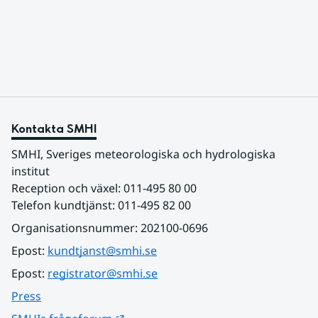
varmaste luften tillfälligt in över våra allra
sydligaste landskap.
Kontakta SMHI
SMHI, Sveriges meteorologiska och hydrologiska 
institut
Reception och växel: 011-495 80 00
Telefon kundtjänst: 011-495 82 00
Organisationsnummer: 202100-0696
Epost: 
kundtjanst@smhi.se
Epost: 
registrator@smhi.se
Press
Länk till annan webbplats.