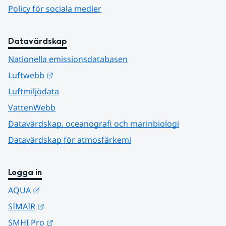
Policy för sociala medier
Datavärdskap
Nationella emissionsdatabasen
Länk till annan webbplats.
Luftwebb
Luftmiljödata
VattenWebb
Datavärdskap, oceanografi och marinbiologi
Datavärdskap för atmosfärkemi
Logga in
Länk till annan webbplats.
AQUA
Länk till annan webbplats.
SIMAIR
Länk till annan webbplats.
SMHI Pro