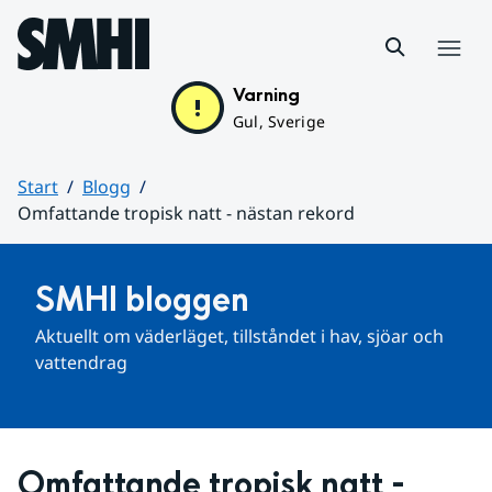
Hoppa till sidans innehåll
Meny
Varning
Gul, Sverige
Start
Blogg
Omfattande tropisk natt - nästan rekord
Huvudinnehåll
SMHI bloggen
Aktuellt om väderläget, tillståndet i hav, sjöar och 
vattendrag
Omfattande tropisk natt - 