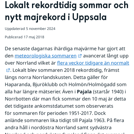
Lokalt rekordtidig sommar och 
nytt majrekord i Uppsala
Uppdaterad
5 november 2024
Publicerad
17 maj 2018
De senaste dagarnas ihärdiga majvärme har gjort att 
Länk till annan webbpla
den 
meteorologiska sommaren
 avancerat långt upp 
över Norrland vilket är 
f​​​​​​​lera veckor tidigare än normalt
Länk till annan webbplats.
​​​​​​​. Lokalt blev sommaren 2018 rekordtidig, främst 
längs norra Norrlandskusten. Detta gäller för 
Haparanda, Bjuröklubb och Holmön/Holmögadd som 
alla har längre mätserier. Även i 
Pajala
 (startår 1940) i 
Norrbotten där man fick sommar den 10 maj är detta 
det tidigaste ankomstdatumet som observerats 
för sommaren för perioden 1951-2017. Dock 
anlände sommaren lika tidigt till Pajala 1963. På flera 
andra håll i nordöstra Norrland samt sydvästra 