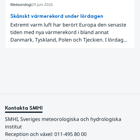
Meteorologi
29 juni 2026
Skånskt värmerekord under lördagen
Extremt varm luft har berört Europa den senaste
tiden med nya värmerekord i bland annat
Danmark, Tyskland, Polen och Tjeckien. I lördags
den 27 juni kom en nordlig utlöpare av den allra
varmaste luften tillfälligt in över våra allra
sydligaste landskap.
Kontakta SMHI
SMHI, Sveriges meteorologiska och hydrologiska 
institut
Reception och växel: 011-495 80 00