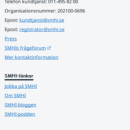
Telefon kundtjänst: 011-495 82 00
Organisationsnummer: 202100-0696
Epost: 
kundtjanst@smhi.se
Epost: 
registrator@smhi.se
Press
Länk till annan webbplats.
SMHIs frågeforum
Mer kontaktinformation
SMHI-länkar
Jobba på SMHI
Om SMHI
SMHI-bloggen
SMHI-podden