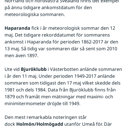
Norrland och nordvästra Svealand finns det exempel 
på ännu tidigare ankomstdatum för den 
meteorologiska sommaren.
Haparanda
 fick i år meteorologisk sommar den 12 
maj. Det tidigare rekorddatumet för sommarens 
ankomst i Haparanda för perioden 1862-2017 är den 
13 maj. Så tidig var sommaren där så sent som 2010 
men även 1897. 
Ute vid 
Bjuröklubb
 i Västerbotten anlände sommaren 
i år den 11 maj. Under perioden 1949-2017 anlände 
sommaren som tidigast den 17 maj vilket skedde dels 
1981 och dels 1984. Data från Bjuröklubb finns från 
1879 och framåt men mätningar med maximi- och 
minimitermometer dröjde till 1949. 
Den mest remarkabla noteringen står 
dock 
Holmön/Holmögadd
 utanför Umeå för. Där 