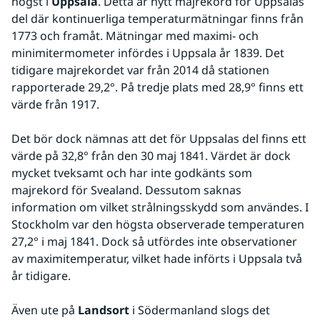
högst i 
Uppsala
. Detta är nytt majrekord för Uppsalas 
del där kontinuerliga temperaturmätningar finns från 
1773 och framåt. Mätningar med maximi- och 
minimitermometer infördes i Uppsala år 1839. Det 
tidigare majrekordet var från 2014 då stationen 
rapporterade 29,2°. På tredje plats med 28,9° finns ett 
värde från 1917. 
Det bör dock nämnas att det för Uppsalas del finns ett 
värde på 32,8° från den 30 maj 1841. Värdet är dock 
mycket tveksamt och har inte godkänts som 
majrekord för Svealand. Dessutom saknas 
information om vilket strålningsskydd som användes. I 
Stockholm var den högsta observerade temperaturen 
27,2° i maj 1841. Dock så utfördes inte observationer 
av maximitemperatur, vilket hade införts i Uppsala två 
år tidigare. 
Även ute på 
Landsort
 i Södermanland slogs det 