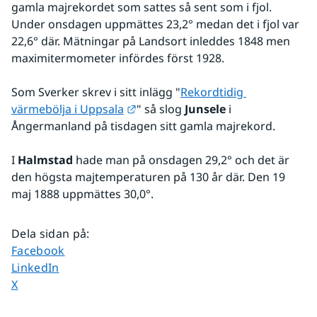
gamla majrekordet som sattes så sent som i fjol. 
Under onsdagen uppmättes 23,2° medan det i fjol var 
22,6° där. Mätningar på Landsort inleddes 1848 men 
maximitermometer infördes först 1928.
Som Sverker skrev i sitt inlägg "
Rekordtidig 
Länk till annan webbplats.
värmebölja i Uppsala
" så slog 
Junsele
 i 
Ångermanland på tisdagen sitt gamla majrekord. 
I 
Halmstad
 hade man på onsdagen 29,2° och det är 
den högsta majtemperaturen på 130 år där. Den 19 
maj 1888 uppmättes 30,0°.
Dela sidan på
:
Dela sidan på
Facebook
Dela sidan på
LinkedIn
Dela sidan på
X