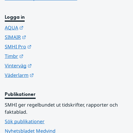
Logga in
Länk till annan webbplats.
AQUA
Länk till annan webbplats.
SIMAIR
Länk till annan webbplats.
SMHI Pro
Länk till annan webbplats.
Timbr
Länk till annan webbplats.
Vinterväg
Länk till annan webbplats.
Väderlarm
Publikationer
SMHI ger regelbundet ut tidskrifter, rapporter och 
faktablad.
Sök publikationer
Nyhetsbladet Medvind