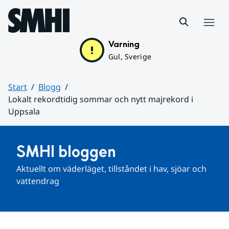
Hoppa till sidans innehåll
Meny
Varning
Gul, Sverige
Start
Blogg
Lokalt rekordtidig sommar och nytt majrekord i
Uppsala
Huvudinnehåll
SMHI bloggen
Aktuellt om väderläget, tillståndet i hav, sjöar och 
vattendrag