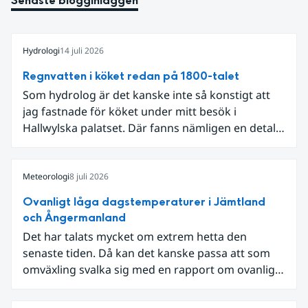
Senaste blogginläggen
Hydrologi
14 juli 2026
Regnvatten i köket redan på 1800-talet
Som hydrolog är det kanske inte så konstigt att
jag fastnade för köket under mitt besök i
Hallwylska palatset. Där fanns nämligen en detalj
som knöt ihop 1800-talets teknik med dagens
diskussion om vattenhushållning.
Meteorologi
8 juli 2026
Ovanligt låga dagstemperaturer i Jämtland
och Ångermanland
Det har talats mycket om extrem hetta den
senaste tiden. Då kan det kanske passa att som
omväxling svalka sig med en rapport om ovanligt
låga dagstemperaturer i Ångermanland och
Jämtland och stormbyar på Gotland.