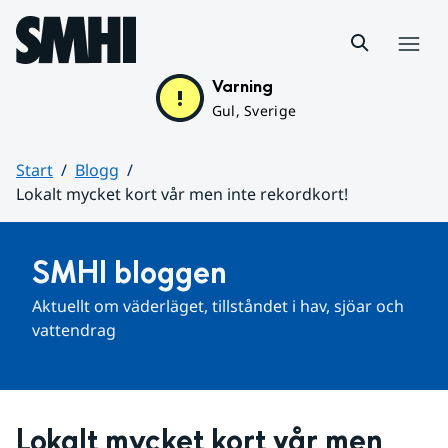
Hoppa till sidans innehåll
Meny
Varning
Gul, Sverige
Start
Blogg
Lokalt mycket kort vår men inte rekordkort!
Huvudinnehåll
SMHI bloggen
Aktuellt om väderläget, tillståndet i hav, sjöar och 
vattendrag
Lokalt mycket kort vår men 