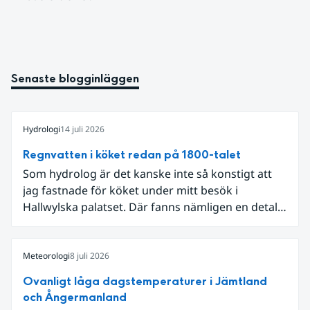
Senaste blogginläggen
Hydrologi
14 juli 2026
Regnvatten i köket redan på 1800-talet
Som hydrolog är det kanske inte så konstigt att
jag fastnade för köket under mitt besök i
Hallwylska palatset. Där fanns nämligen en detalj
som knöt ihop 1800-talets teknik med dagens
diskussion om vattenhushållning.
Meteorologi
8 juli 2026
Ovanligt låga dagstemperaturer i Jämtland
och Ångermanland