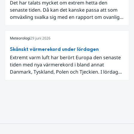
Det har talats mycket om extrem hetta den
senaste tiden. Då kan det kanske passa att som
omväxling svalka sig med en rapport om ovanligt
låga dagstemperaturer i Ångermanland och
Jämtland och stormbyar på Gotland.
Meteorologi
29 juni 2026
Skånskt värmerekord under lördagen
Extremt varm luft har berört Europa den senaste
tiden med nya värmerekord i bland annat
Danmark, Tyskland, Polen och Tjeckien. I lördags
den 27 juni kom en nordlig utlöpare av den allra
varmaste luften tillfälligt in över våra allra
sydligaste landskap.