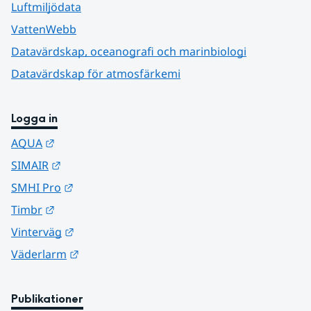
Luftmiljödata
VattenWebb
Datavärdskap, oceanografi och marinbiologi
Datavärdskap för atmosfärkemi
Logga in
Länk till annan webbplats.
AQUA
Länk till annan webbplats.
SIMAIR
Länk till annan webbplats.
SMHI Pro
Länk till annan webbplats.
Timbr
Länk till annan webbplats.
Vinterväg
Länk till annan webbplats.
Väderlarm
Publikationer