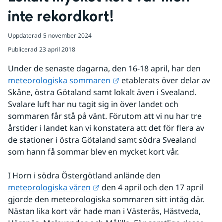
inte rekordkort!
Uppdaterad
5 november 2024
Publicerad
23 april 2018
Under de senaste dagarna, den 16-18 april, har den 
Länk till annan webbplats.
meteorologiska sommaren
 etablerats över delar av 
Skåne, östra Götaland samt lokalt även i Svealand. 
Svalare luft har nu tagit sig in över landet och 
sommaren får stå på vänt. Förutom att vi nu har tre 
årstider i landet kan vi konstatera att det för flera av 
de stationer i östra Götaland samt södra Svealand 
som hann få sommar blev en mycket kort vår.
I Horn i södra Östergötland anlände den 
Länk till annan webbplats.
meteorologiska våren
 den 4 april och den 17 april 
gjorde den meteorologiska sommaren sitt intåg där. 
Nästan lika kort vår hade man i Västerås, Hästveda, 