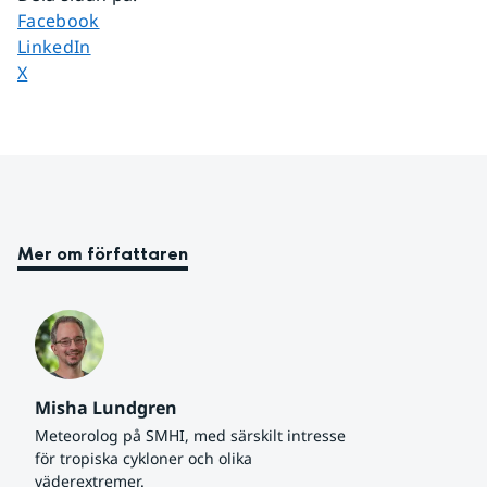
Dela sidan på
Facebook
Dela sidan på
LinkedIn
Dela sidan på
X
Mer om författaren
Misha Lundgren
Meteorolog på SMHI, med särskilt intresse 
för tropiska cykloner och olika 
väderextremer.