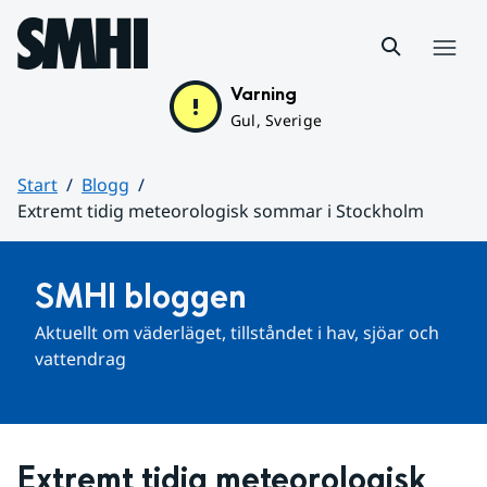
Hoppa till sidans innehåll
Meny
Varning
Gul, Sverige
Start
Blogg
Extremt tidig meteorologisk sommar i Stockholm
Huvudinnehåll
SMHI bloggen
Aktuellt om väderläget, tillståndet i hav, sjöar och 
vattendrag
Extremt tidig meteorologisk 