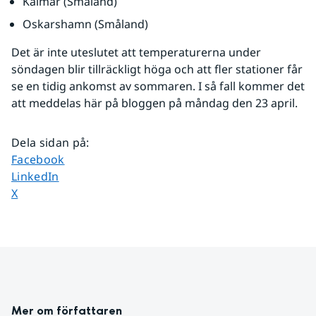
Kalmar (Småland)
Oskarshamn (Småland)
Det är inte uteslutet att temperaturerna under 
söndagen blir tillräckligt höga och att fler stationer får 
se en tidig ankomst av sommaren. I så fall kommer det 
att meddelas här på bloggen på måndag den 23 april.
Dela sidan på
:
Dela sidan på
Facebook
Dela sidan på
LinkedIn
Dela sidan på
X
Mer om författaren