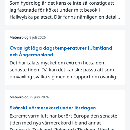
Som hydrolog är det kanske inte så konstigt att
jag fastnade för köket under mitt besök i
Hallwylska palatset. Där fanns nämligen en detalj
som knöt ihop 1800-talets teknik med dagens
diskussion om vattenhushållning.
Meteorologi
8 juli 2026
Ovanligt låga dagstemperaturer i Jämtland
och Ångermanland
Det har talats mycket om extrem hetta den
senaste tiden. Då kan det kanske passa att som
omväxling svalka sig med en rapport om ovanligt
låga dagstemperaturer i Ångermanland och
Jämtland och stormbyar på Gotland.
Meteorologi
29 juni 2026
Skånskt värmerekord under lördagen
Extremt varm luft har berört Europa den senaste
tiden med nya värmerekord i bland annat
Danmark, Tyskland, Polen och Tjeckien. I lördags