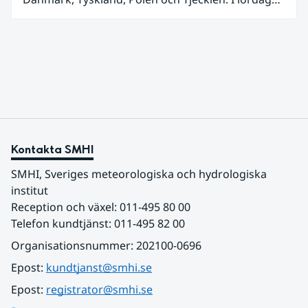
den 27 juni kom en nordlig utlöpare av den allra
varmaste luften tillfälligt in över våra allra
sydligaste landskap.
Kontakta SMHI
SMHI, Sveriges meteorologiska och hydrologiska 
institut
Reception och växel: 011-495 80 00
Telefon kundtjänst: 011-495 82 00
Organisationsnummer: 202100-0696
Epost: 
kundtjanst@smhi.se
Epost: 
registrator@smhi.se