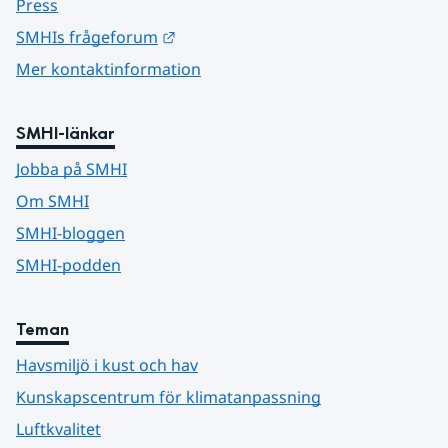
Press
Länk till annan webbplats.
SMHIs frågeforum
Mer kontaktinformation
SMHI-länkar
Jobba på SMHI
Om SMHI
SMHI-bloggen
SMHI-podden
Teman
Havsmiljö i kust och hav
Kunskapscentrum för klimatanpassning
Luftkvalitet