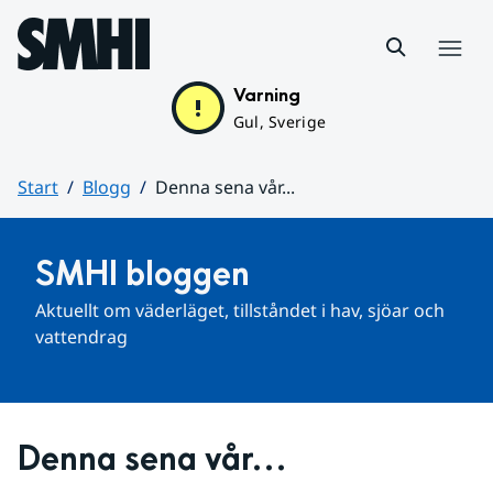
Hoppa till sidans innehåll
Meny
Varning
Gul, Sverige
Start
Blogg
Denna sena vår...
Huvudinnehåll
SMHI bloggen
Aktuellt om väderläget, tillståndet i hav, sjöar och 
vattendrag
Denna sena vår...