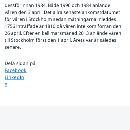
dessförinnan 1984. Både 1996 och 1984 anlände 
våren den 3 april. Det allra senaste ankomstdatumet 
för våren i Stockholm sedan mätningarna inleddes 
1756 inträffade år 1810 då våren inte kom förrän den 
26 april. Efter en kall marsmånad 2013 anlände våren 
till Stockholm först den 1 april. Årets vår är således 
senare.
Dela sidan på
:
Dela sidan på
Facebook
Dela sidan på
LinkedIn
Dela sidan på
X