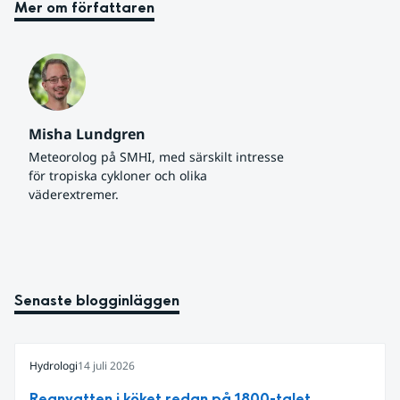
Mer om författaren
Misha Lundgren
Meteorolog på SMHI, med särskilt intresse 
för tropiska cykloner och olika 
väderextremer.
Senaste blogginläggen
Hydrologi
14 juli 2026
Regnvatten i köket redan på 1800-talet