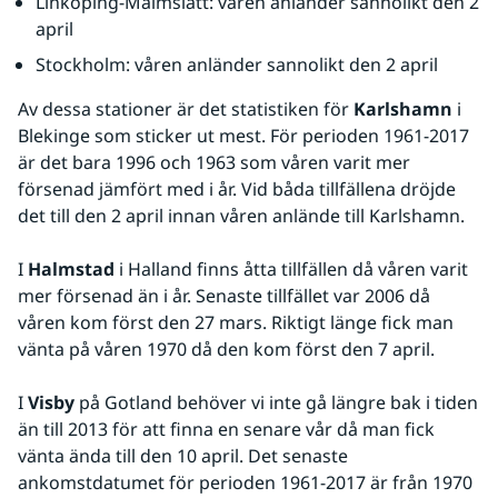
Linköping-Malmslätt: våren anländer sannolikt den 2 
april
Stockholm: våren anländer sannolikt den 2 april
Av dessa stationer är det statistiken för 
Karlshamn
 i 
Blekinge som sticker ut mest. För perioden 1961-2017 
är det bara 1996 och 1963 som våren varit mer 
försenad jämfört med i år. Vid båda tillfällena dröjde 
det till den 2 april innan våren anlände till Karlshamn.
I 
Halmstad
 i Halland finns åtta tillfällen då våren varit 
mer försenad än i år. Senaste tillfället var 2006 då 
våren kom först den 27 mars. Riktigt länge fick man 
vänta på våren 1970 då den kom först den 7 april.
I 
Visby
 på Gotland behöver vi inte gå längre bak i tiden 
än till 2013 för att finna en senare vår då man fick 
vänta ända till den 10 april. Det senaste 
ankomstdatumet för perioden 1961-2017 är från 1970 