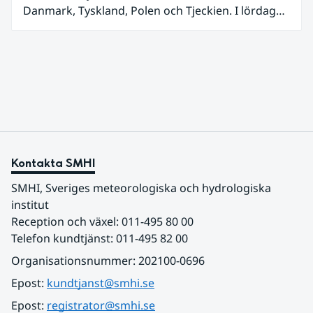
Danmark, Tyskland, Polen och Tjeckien. I lördags
den 27 juni kom en nordlig utlöpare av den allra
varmaste luften tillfälligt in över våra allra
sydligaste landskap.
Kontakta SMHI
SMHI, Sveriges meteorologiska och hydrologiska 
institut
Reception och växel: 011-495 80 00
Telefon kundtjänst: 011-495 82 00
Organisationsnummer: 202100-0696
Epost: 
kundtjanst@smhi.se
Epost: 
registrator@smhi.se