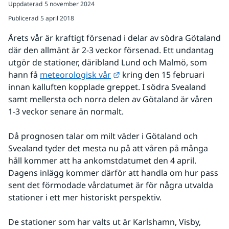
Uppdaterad
5 november 2024
Publicerad
5 april 2018
Årets vår är kraftigt försenad i delar av södra Götaland 
där den allmänt är 2-3 veckor försenad. Ett undantag 
utgör de stationer, däribland Lund och Malmö, som 
Länk till annan webbplats.
hann få 
meteorologisk vår
 kring den 15 februari 
innan kalluften kopplade greppet. I södra Svealand 
samt mellersta och norra delen av Götaland är våren 
1-3 veckor senare än normalt. 
Då prognosen talar om milt väder i Götaland och 
Svealand tyder det mesta nu på att våren på många 
håll kommer att ha ankomstdatumet den 4 april. 
Dagens inlägg kommer därför att handla om hur pass 
sent det förmodade vårdatumet är för några utvalda 
stationer i ett mer historiskt perspektiv.
De stationer som har valts ut är Karlshamn, Visby, 