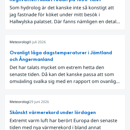
Som hydrolog är det kanske inte så konstigt att
jag fastnade för köket under mitt besök i
Hallwylska palatset. Där fanns nämligen en detalj
som knöt ihop 1800-talets teknik med dagens
diskussion om vattenhushållning.
Meteorologi
8 juli 2026
Ovanligt låga dagstemperaturer i Jämtland
och Ångermanland
Det har talats mycket om extrem hetta den
senaste tiden. Då kan det kanske passa att som
omväxling svalka sig med en rapport om ovanligt
låga dagstemperaturer i Ångermanland och
Jämtland och stormbyar på Gotland.
Meteorologi
29 juni 2026
Skånskt värmerekord under lördagen
Extremt varm luft har berört Europa den senaste
tiden med nya värmerekord i bland annat