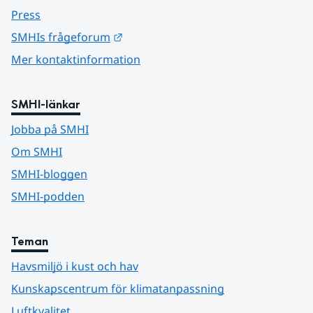
Press
Länk till annan webbplats.
SMHIs frågeforum
Mer kontaktinformation
SMHI-länkar
Jobba på SMHI
Om SMHI
SMHI-bloggen
SMHI-podden
Teman
Havsmiljö i kust och hav
Kunskapscentrum för klimatanpassning
Luftkvalitet