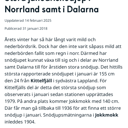
Norrland samt i Dalarna
Uppdaterad
14 februari 2025
Publicerad
31 januari 2018
Årets vinter har så här långt varit mild och 
nederbördsrik. Dock har den inte varit såpass mild att 
nederbörden fallit som regn i norr. Därmed har 
snödjupet kunnat växa till sig och i delar av Norrland 
samt Dalarna till för årstiden stora snödjup. Det hittills 
största rapporterade snödjupet i januari är 155 cm 
den 24 från 
Kittelfjäll 
i sydvästra Lappland. För 
Kittelfjälls del är detta det största snödjup som 
observerats i januari sedan stationen upprättades 
1979. På andra plats kommer Jokkmokk med 140 cm. 
Där får man gå tillbaka till 1936 för att finna ett större 
snödjup i januari. Snödjupsmätningarna i 
Jokkmokk
inleddes 1904.