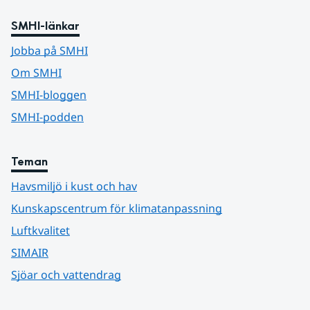
SMHI-länkar
Jobba på SMHI
Om SMHI
SMHI-bloggen
SMHI-podden
Teman
Havsmiljö i kust och hav
Kunskapscentrum för klimatanpassning
Luftkvalitet
SIMAIR
Sjöar och vattendrag