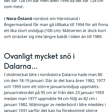
det var 128 cm där men även 1994 då det var 124 cm 
som mest.
I 
Nora-Östanö
 nordost om Härnösand i 
Ångermanland får man gå tillbaka till 1994 för att finna 
ett lika stort snödjup (100 cm). Mätserien är dock kort 
och sträcker sig inte längre bakåt i tiden än till 1989.
Ovanligt mycket snö i 
Dalarna…
I skidmeckat Idre i nordvästra Dalarna hade man 80 
cm den 18-19 januari. Där är det bara åren 1982, 1977 
och 1959 som ett större januarisnödjup uppmätts. 
Januarirekordet på 95 cm är från den 23 januari 1959 
medan man 1977 uppmätte 94 cm följt av 82 cm i 
januari 1982. Mätningar av nederbörd i Idre inleddes i 
januari 1931 varför det kan ha förekommit större 