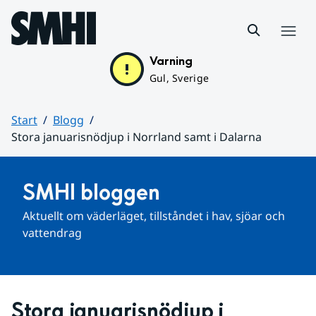
Hoppa till sidans innehåll
Meny
Varning
Gul, Sverige
Start
Blogg
Stora januarisnödjup i Norrland samt i Dalarna
Huvudinnehåll
SMHI bloggen
Aktuellt om väderläget, tillståndet i hav, sjöar och 
vattendrag
Stora januarisnödjup i 