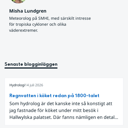
Misha Lundgren
Meteorolog på SMHI, med särskilt intresse 
för tropiska cykloner och olika 
väderextremer.
Senaste blogginläggen
Hydrologi
14 juli 2026
Regnvatten i köket redan på 1800-talet
Som hydrolog är det kanske inte så konstigt att
jag fastnade för köket under mitt besök i
Hallwylska palatset. Där fanns nämligen en detalj
som knöt ihop 1800-talets teknik med dagens