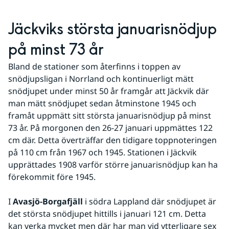
Jäckviks största januarisnödjup 
på minst 73 år
Bland de stationer som återfinns i toppen av 
snödjupsligan i Norrland och kontinuerligt mätt 
snödjupet under minst 50 år framgår att Jäckvik där 
man mätt snödjupet sedan åtminstone 1945 och 
framåt uppmätt sitt största januarisnödjup på minst 
73 år. På morgonen den 26-27 januari uppmättes 122 
cm där. Detta överträffar den tidigare toppnoteringen 
på 110 cm från 1967 och 1945. Stationen i Jäckvik 
upprättades 1908 varför större januarisnödjup kan ha 
förekommit före 1945.
I 
Avasjö-Borgafjäll
 i södra Lappland där snödjupet är 
det största snödjupet hittills i januari 121 cm. Detta 
kan verka mycket men där har man vid ytterligare sex 