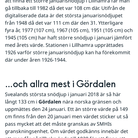
att finna ett större januarisnödjup i Lillhamra får man 
gå tillbaka till 1982 då det var 108 cm där. Utifrån de 
digitaliserade data är det största januarisnödjupet 
från 1948 då det var 111 cm där den 31. Ytterligare 
fyra år, 1977 (107 cm), 1967 (105 cm), 1951 (105 cm) och 
1945 (105 cm) har haft större snödjup i januari jämfört 
med årets värde. Stationen i Lillhamra upprättades 
1926 varför större januarisnödjup kan ha förekommit 
där under åren 1926-1944.
…och allra mest i Gördalen
Svealands största snödjup i januari 2018 är så här 
långt 133 cm i 
Gördalen
 nära norska gränsen och 
uppmättes den 24 januari. Ett än större värde på 149 
cm finns från den 20 januari men värdet sticker ut så 
pass mycket att det måste granskas av SMHIs 
granskningsenhet. Om värdet godkänns innebär det 