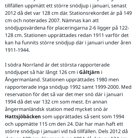
tillfällen uppmätt ett större snödjup i januari, senast 
2012 då det var 128 cm där. Stationsrekordet är på 149 
cm och noterades 2007. Nämnas kan att 
snödjupsvärdena för placeringarna 2-6 ligger på 122-
128 cm. Stationen upprättades redan 1911 varför det 
kan ha funnits större snödjup där i januari under åren 
1911-1944.
I södra Norrland är det största rapporterade 
snödjupet så här långt 126 cm i 
Gåltjärn
 i 
Ångermanland. Stationen upprättades 1980 men 
rapporterade inga snödjup 1992 samt 1999-2000. Med 
reservation för det så var det mer snö där i januari 
1994 då det var 132 cm som mest. En annan 
ångermanländsk station med mycket snö är 
Hattsjöbäcken
 som upprättades så sent som 1994 
och uppmätte 115 cm den 24. Där har man haft ett 
större snödjup i januari vid två tillfällen. Dels 2012 då 