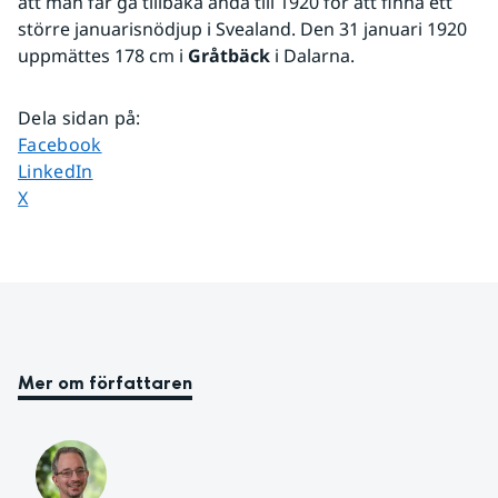
att man får gå tillbaka ända till 1920 för att finna ett 
större januarisnödjup i Svealand. Den 31 januari 1920 
uppmättes 178 cm i 
Gråtbäck
 i Dalarna.
Dela sidan på
:
Dela sidan på
Facebook
Dela sidan på
LinkedIn
Dela sidan på
X
Mer om författaren