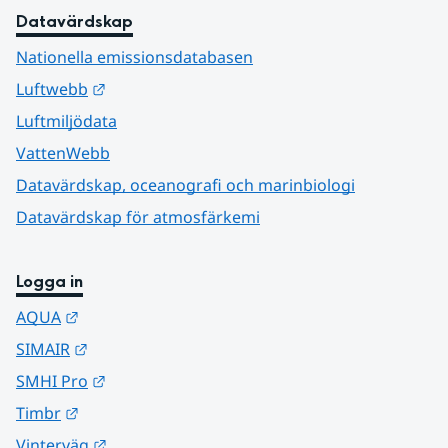
Datavärdskap
Nationella emissionsdatabasen
Länk till annan webbplats.
Luftwebb
Luftmiljödata
VattenWebb
Datavärdskap, oceanografi och marinbiologi
Datavärdskap för atmosfärkemi
Logga in
Länk till annan webbplats.
AQUA
Länk till annan webbplats.
SIMAIR
Länk till annan webbplats.
SMHI Pro
Länk till annan webbplats.
Timbr
Länk till annan webbplats.
Vinterväg