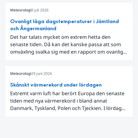
diskussion om vattenhushållning.
Meteorologi
8 juli 2026
Ovanligt låga dagstemperaturer i Jämtland
och Ångermanland
Det har talats mycket om extrem hetta den
senaste tiden. Då kan det kanske passa att som
omväxling svalka sig med en rapport om ovanligt
låga dagstemperaturer i Ångermanland och
Jämtland och stormbyar på Gotland.
Meteorologi
29 juni 2026
Skånskt värmerekord under lördagen
Extremt varm luft har berört Europa den senaste
tiden med nya värmerekord i bland annat
Danmark, Tyskland, Polen och Tjeckien. I lördags
den 27 juni kom en nordlig utlöpare av den allra
varmaste luften tillfälligt in över våra allra
sydligaste landskap.