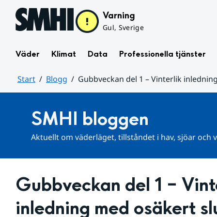
Hoppa till sidans innehåll
Varning
Gul, Sverige
Väder
Klimat
Data
Professionella tjänster
Start
Blogg
Gubbveckan del 1 – Vinterlik inlednin
Huvudinnehåll
SMHI bloggen
Aktuellt om väderläget, tillståndet i hav, sjöar och
Gubbveckan del 1 – Vinte
inledning med osäkert sl