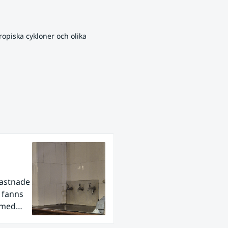
opiska cykloner och olika 
fastnade
r fanns
 med