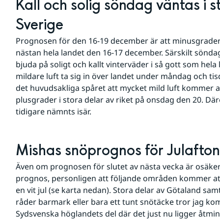
Kall och solig söndag väntas i s
Sverige
Prognosen för den 16-19 december är att minusgrader
nästan hela landet den 16-17 december. Särskilt söndag
bjuda på soligt och kallt vinterväder i så gott som hela l
mildare luft ta sig in över landet under måndag och tis
det huvudsakliga spåret att mycket mild luft kommer at
plusgrader i stora delar av riket på onsdag den 20. Dä
tidigare nämnts isär.
Mishas snöprognos för Julafto
Även om prognosen för slutet av nästa vecka är osäker 
prognos, personligen att följande områden kommer att h
en vit jul (se karta nedan). Stora delar av Götaland sam
råder barmark eller bara ett tunt snötäcke tror jag komm
Sydsvenska höglandets del där det just nu ligger åtmi