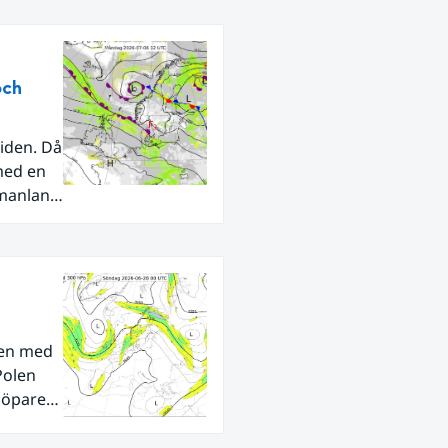
och
iden. Då
med en
rmanland
den med
Polen
tlöpare
ra