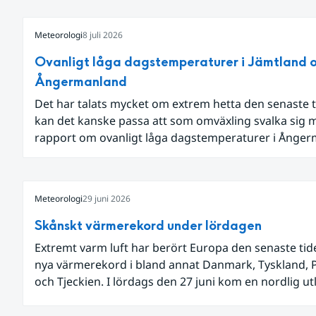
Meteorologi
8 juli 2026
Ovanligt låga dagstemperaturer i Jämtland 
Ångermanland
Det har talats mycket om extrem hetta den senaste t
kan det kanske passa att som omväxling svalka sig 
rapport om ovanligt låga dagstemperaturer i Ånge
och Jämtland och stormbyar på Gotland.
Meteorologi
29 juni 2026
Skånskt värmerekord under lördagen
Extremt varm luft har berört Europa den senaste ti
nya värmerekord i bland annat Danmark, Tyskland, 
och Tjeckien. I lördags den 27 juni kom en nordlig u
av den allra varmaste luften tillfälligt in över våra all
sydligaste landskap.