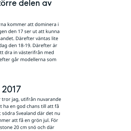
törre delen av 
na kommer att dominera i 
en den 17 ser ut att kunna 
andet. Därefter väntas lite 
dag den 18-19. Därefter är 
t dra in västerifrån med 
refter går modellerna som 
n 2017
tror jag, utifrån nuvarande 
a en god chans till att få 
t södra Svealand där det nu 
er att få en grön jul. För 
nstone 20 cm snö och där 