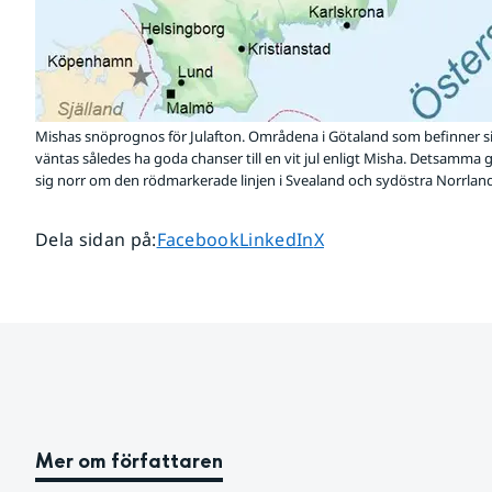
Mishas snöprognos för Julafton. Områdena i Götaland som befinner s
väntas således ha goda chanser till en vit jul enligt Misha. Detsamma
sig norr om den rödmarkerade linjen i Svealand och sydöstra Norrland
Dela sidan på
Dela sidan på
Dela sidan på
Dela sidan på
:
Facebook
LinkedIn
X
Mer om författaren