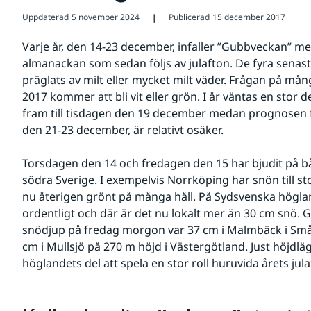
Uppdaterad
5 november 2024
Publicerad
15 december 2017
❘
Varje år, den 14-23 december, infaller ”Gubbveckan” m
almanackan som sedan följs av julafton. De fyra senas
präglats av milt eller mycket milt väder. Frågan på mån
2017 kommer att bli vit eller grön. I år väntas en stor del
fram till tisdagen den 19 december medan prognosen f
den 21-23 december, är relativt osäker.
Torsdagen den 14 och fredagen den 15 har bjudit på båd
södra Sverige. I exempelvis Norrköping har snön till sto
nu återigen grönt på många håll. På Sydsvenska höglan
ordentligt och där är det nu lokalt mer än 30 cm snö. 
snödjup på fredag morgon var 37 cm i Malmbäck i Småla
cm i Mullsjö på 270 m höjd i Västergötland. Just höjdl
höglandets del att spela en stor roll huruvida årets julaft