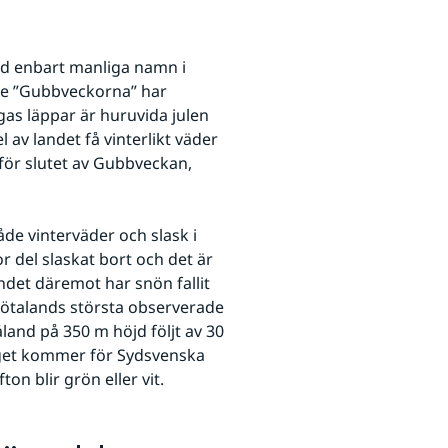
ed enbart manliga namn i 
te ”Gubbveckorna” har 
gas läppar är huruvida julen 
 av landet få vinterlikt väder 
ör slutet av Gubbveckan, 
e vinterväder och slask i 
r del slaskat bort och det är 
det däremot har snön fallit 
Götalands största observerade 
nd på 350 m höjd följt av 30 
äget kommer för Sydsvenska 
on blir grön eller vit.  