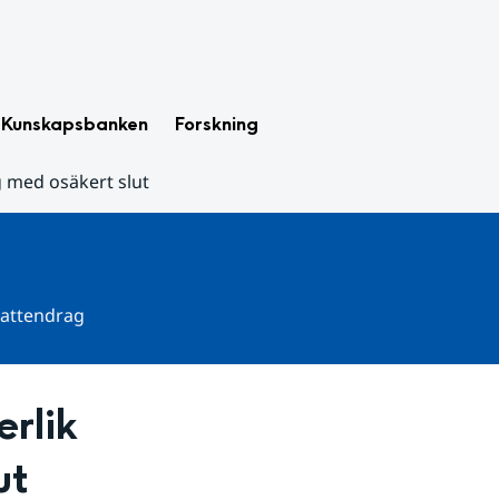
Kunskapsbanken
Forskning
g med osäkert slut
 vattendrag
rlik 
ut