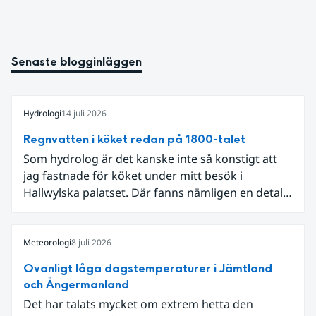
Senaste blogginläggen
Hydrologi
14 juli 2026
Regnvatten i köket redan på 1800-talet
Som hydrolog är det kanske inte så konstigt att
jag fastnade för köket under mitt besök i
Hallwylska palatset. Där fanns nämligen en detalj
som knöt ihop 1800-talets teknik med dagens
diskussion om vattenhushållning.
Meteorologi
8 juli 2026
Ovanligt låga dagstemperaturer i Jämtland
och Ångermanland
Det har talats mycket om extrem hetta den