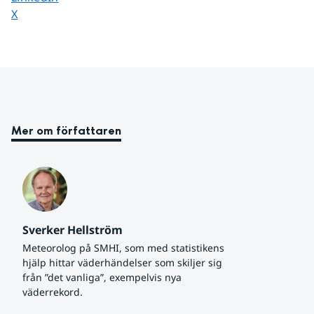
Dela sidan på
X
Mer om författaren
Sverker Hellström
Meteorolog på SMHI, som med statistikens 
hjälp hittar väderhändelser som skiljer sig 
från ”det vanliga”, exempelvis nya 
väderrekord.