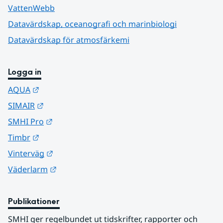
VattenWebb
Datavärdskap, oceanografi och marinbiologi
Datavärdskap för atmosfärkemi
Logga in
Länk till annan webbplats.
AQUA
Länk till annan webbplats.
SIMAIR
Länk till annan webbplats.
SMHI Pro
Länk till annan webbplats.
Timbr
Länk till annan webbplats.
Vinterväg
Länk till annan webbplats.
Väderlarm
Publikationer
SMHI ger regelbundet ut tidskrifter, rapporter och 