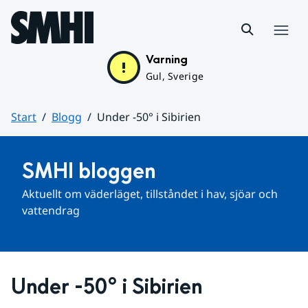
Hoppa till sidans innehåll
Meny
Varning
Gul, Sverige
Start
Blogg
Under -50° i Sibirien
Huvudinnehåll
SMHI bloggen
Aktuellt om väderläget, tillståndet i hav, sjöar och 
vattendrag
Under -50° i Sibirien