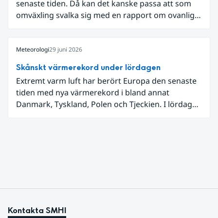
senaste tiden. Då kan det kanske passa att som
omväxling svalka sig med en rapport om ovanligt
låga dagstemperaturer i Ångermanland och
Jämtland och stormbyar på Gotland.
Meteorologi
29 juni 2026
Skånskt värmerekord under lördagen
Extremt varm luft har berört Europa den senaste
tiden med nya värmerekord i bland annat
Danmark, Tyskland, Polen och Tjeckien. I lördags
den 27 juni kom en nordlig utlöpare av den allra
varmaste luften tillfälligt in över våra allra
sydligaste landskap.
Kontakta SMHI