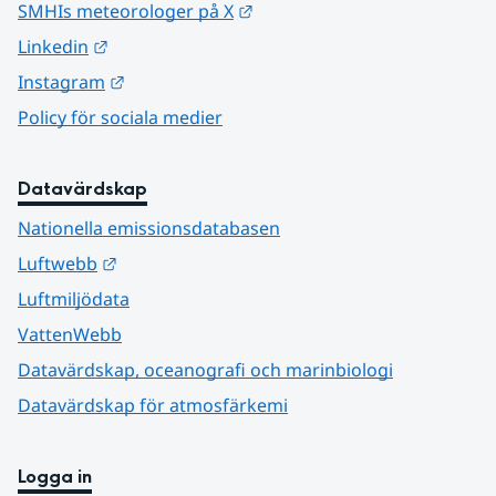
Länk till annan webbplats.
SMHIs meteorologer på X
Länk till annan webbplats.
Linkedin
Länk till annan webbplats.
Instagram
Policy för sociala medier
Datavärdskap
Nationella emissionsdatabasen
Länk till annan webbplats.
Luftwebb
Luftmiljödata
VattenWebb
Datavärdskap, oceanografi och marinbiologi
Datavärdskap för atmosfärkemi
Logga in