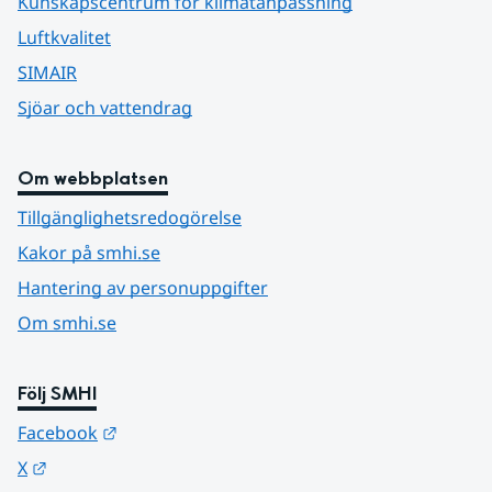
Kunskapscentrum för klimatanpassning
Luftkvalitet
SIMAIR
Sjöar och vattendrag
Om webbplatsen
Tillgänglighetsredogörelse
Kakor på smhi.se
Hantering av personuppgifter
Om smhi.se
Följ SMHI
Länk till annan webbplats.
Facebook
Länk till annan webbplats.
X