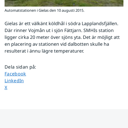
Automatstationen i Gielas den 10 augusti 2015.
Gielas är ett välkänt köldhål i södra Lapplandsfjällen. 
Där rinner Vojmån ut i sjön Fättjarn. SMHIs station 
ligger cirka 20 meter över sjöns yta. Det är möjligt att 
en placering av stationen vid dalbotten skulle ha 
resulterat i ännu lägre temperaturer.
Dela sidan på
:
Dela sidan på
Facebook
Dela sidan på
LinkedIn
Dela sidan på
X