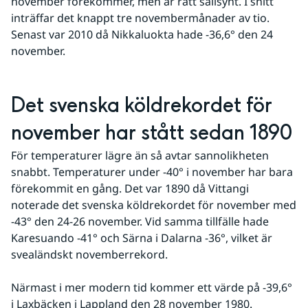
november förekommer, men är rätt sällsynt. I snitt 
inträffar det knappt tre novembermånader av tio. 
Senast var 2010 då Nikkaluokta hade -36,6° den 24 
november.
Det svenska köldrekordet för 
november har stått sedan 1890
För temperaturer lägre än så avtar sannolikheten 
snabbt. Temperaturer under -40° i november har bara 
förekommit en gång. Det var 1890 då Vittangi 
noterade det svenska köldrekordet för november med 
-43° den 24-26 november. Vid samma tillfälle hade 
Karesuando -41° och Särna i Dalarna -36°, vilket är 
svealändskt novemberrekord.
Närmast i mer modern tid kommer ett värde på -39,6° 
i Laxbäcken i Lappland den 28 november 1980.