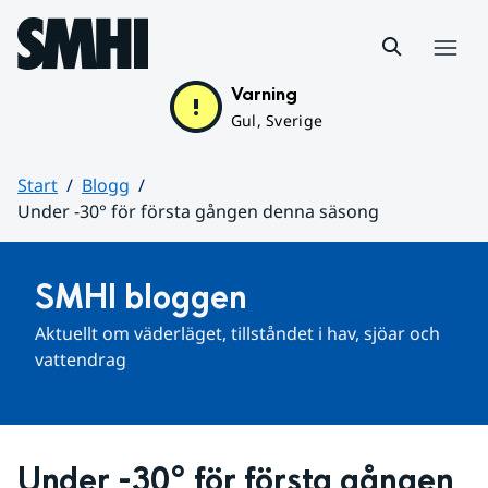
Hoppa till sidans innehåll
Meny
Varning
Gul, Sverige
Start
Blogg
Under -30° för första gången denna säsong
Huvudinnehåll
SMHI bloggen
Aktuellt om väderläget, tillståndet i hav, sjöar och 
vattendrag
Under -30° för första gången 