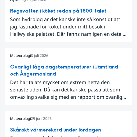
Regnvatten i köket redan på 1800-talet
Som hydrolog är det kanske inte så konstigt att
jag fastnade för köket under mitt besök i
Hallwylska palatset. Där fanns nämligen en detalj
som knöt ihop 1800-talets teknik med dagens
diskussion om vattenhushållning.
Meteorologi
8 juli 2026
Ovanligt låga dagstemperaturer i Jämtland
och Ångermanland
Det har talats mycket om extrem hetta den
senaste tiden. Då kan det kanske passa att som
omväxling svalka sig med en rapport om ovanligt
låga dagstemperaturer i Ångermanland och
Jämtland och stormbyar på Gotland.
Meteorologi
29 juni 2026
Skånskt värmerekord under lördagen