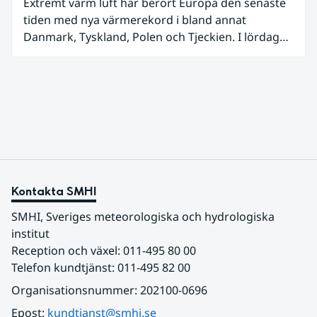
Extremt varm luft har berört Europa den senaste
tiden med nya värmerekord i bland annat
Danmark, Tyskland, Polen och Tjeckien. I lördags
den 27 juni kom en nordlig utlöpare av den allra
varmaste luften tillfälligt in över våra allra
sydligaste landskap.
Kontakta SMHI
SMHI, Sveriges meteorologiska och hydrologiska 
institut
Reception och växel: 011-495 80 00
Telefon kundtjänst: 011-495 82 00
Organisationsnummer: 202100-0696
Epost: 
kundtjanst@smhi.se