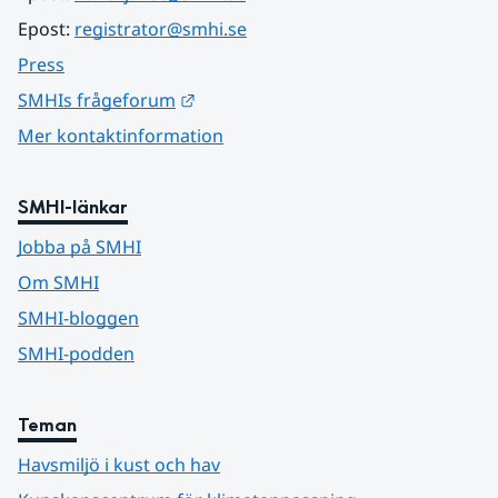
Epost: 
registrator@smhi.se
Press
Länk till annan webbplats.
SMHIs frågeforum
Mer kontaktinformation
SMHI-länkar
Jobba på SMHI
Om SMHI
SMHI-bloggen
SMHI-podden
Teman
Havsmiljö i kust och hav