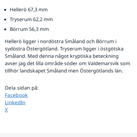
Hellerö 67,3 mm
Tryserum 62,2 mm
Börrum 56,3 mm
Hellerö ligger i nordöstra Småland och Börrum i 
sydöstra Östergötland. Tryserum ligger i östgötska 
Småland. Med denna något kryptiska beteckning 
avser jag det lilla område söder om Valdemarsvik som 
tillhör landskapet Småland men Östergötlands län.
Dela sidan på
:
Dela sidan på
Facebook
Dela sidan på
LinkedIn
Dela sidan på
X