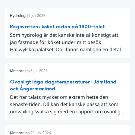
Hydrologi
14 juli 2026
Regnvatten i köket redan på 1800-talet
Som hydrolog är det kanske inte så konstigt att
jag fastnade för köket under mitt besök i
Hallwylska palatset. Där fanns nämligen en detalj
som knöt ihop 1800-talets teknik med dagens
diskussion om vattenhushållning.
Meteorologi
8 juli 2026
Ovanligt låga dagstemperaturer i Jämtland
och Ångermanland
Det har talats mycket om extrem hetta den
senaste tiden. Då kan det kanske passa att som
omväxling svalka sig med en rapport om ovanligt
låga dagstemperaturer i Ångermanland och
Jämtland och stormbyar på Gotland.
Meteorologi
29 juni 2026