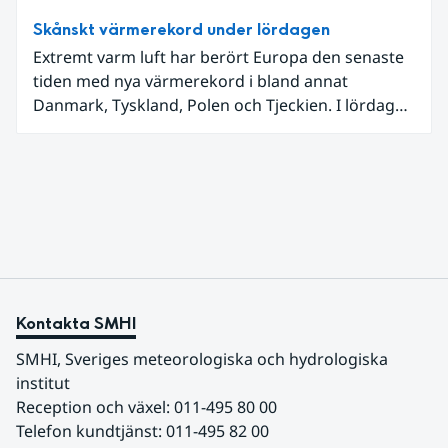
Skånskt värmerekord under lördagen
Extremt varm luft har berört Europa den senaste
tiden med nya värmerekord i bland annat
Danmark, Tyskland, Polen och Tjeckien. I lördags
den 27 juni kom en nordlig utlöpare av den allra
varmaste luften tillfälligt in över våra allra
sydligaste landskap.
Kontakta SMHI
SMHI, Sveriges meteorologiska och hydrologiska 
institut
Reception och växel: 011-495 80 00
Telefon kundtjänst: 011-495 82 00