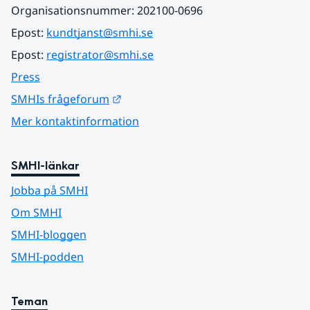
Organisationsnummer: 202100-0696
Epost: 
kundtjanst@smhi.se
Epost: 
registrator@smhi.se
Press
Länk till annan webbplats.
SMHIs frågeforum
Mer kontaktinformation
SMHI-länkar
Jobba på SMHI
Om SMHI
SMHI-bloggen
SMHI-podden
Teman