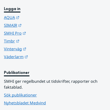
Logga in
Länk till annan webbplats.
AQUA
Länk till annan webbplats.
SIMAIR
Länk till annan webbplats.
SMHI Pro
Länk till annan webbplats.
Timbr
Länk till annan webbplats.
Vinterväg
Länk till annan webbplats.
Väderlarm
Publikationer
SMHI ger regelbundet ut tidskrifter, rapporter och 
faktablad.
Sök publikationer
Nyhetsbladet Medvind