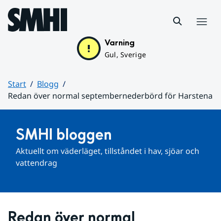
Hoppa till sidans innehåll
Meny
Varning
Gul, Sverige
Start
Blogg
Redan över normal septembernederbörd för Harstena
Huvudinnehåll
SMHI bloggen
Aktuellt om väderläget, tillståndet i hav, sjöar och 
vattendrag
Redan över normal 