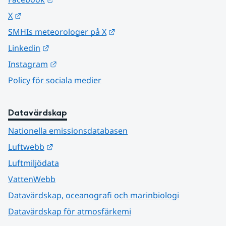
Länk till annan webbplats.
X
Länk till annan webbplats.
SMHIs meteorologer på X
Länk till annan webbplats.
Linkedin
Länk till annan webbplats.
Instagram
Policy för sociala medier
Datavärdskap
Nationella emissionsdatabasen
Länk till annan webbplats.
Luftwebb
Luftmiljödata
VattenWebb
Datavärdskap, oceanografi och marinbiologi
Datavärdskap för atmosfärkemi