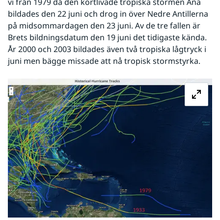
vi från 1979 då den kortlivade tropiska stormen Ana 
bildades den 22 juni och drog in över Nedre Antillerna 
på midsommardagen den 23 juni. Av de tre fallen är 
Brets bildningsdatum den 19 juni det tidigaste kända. 
År 2000 och 2003 bildades även två tropiska lågtryck i 
juni men bägge missade att nå tropisk stormstyrka. 
Fö