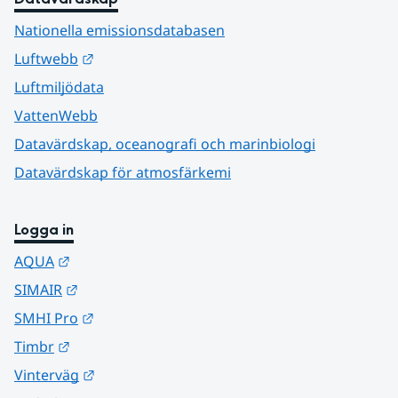
Nationella emissionsdatabasen
Länk till annan webbplats.
Luftwebb
Luftmiljödata
VattenWebb
Datavärdskap, oceanografi och marinbiologi
Datavärdskap för atmosfärkemi
Logga in
Länk till annan webbplats.
AQUA
Länk till annan webbplats.
SIMAIR
Länk till annan webbplats.
SMHI Pro
Länk till annan webbplats.
Timbr
Länk till annan webbplats.
Vinterväg