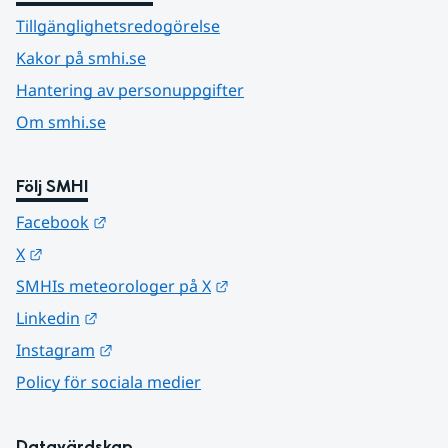
Tillgänglighetsredogörelse
Kakor på smhi.se
Hantering av personuppgifter
Om smhi.se
Följ SMHI
Länk till annan webbplats.
Facebook
Länk till annan webbplats.
X
Länk till annan webbplats.
SMHIs meteorologer på X
Länk till annan webbplats.
Linkedin
Länk till annan webbplats.
Instagram
Policy för sociala medier
Datavärdskap