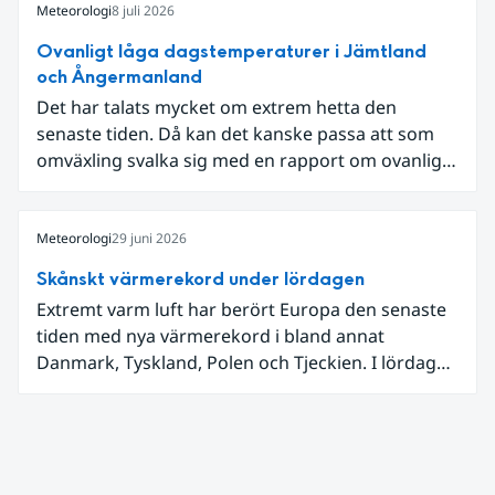
Meteorologi
8 juli 2026
Ovanligt låga dagstemperaturer i Jämtland
och Ångermanland
Det har talats mycket om extrem hetta den
senaste tiden. Då kan det kanske passa att som
omväxling svalka sig med en rapport om ovanligt
låga dagstemperaturer i Ångermanland och
Jämtland och stormbyar på Gotland.
Meteorologi
29 juni 2026
Skånskt värmerekord under lördagen
Extremt varm luft har berört Europa den senaste
tiden med nya värmerekord i bland annat
Danmark, Tyskland, Polen och Tjeckien. I lördags
den 27 juni kom en nordlig utlöpare av den allra
varmaste luften tillfälligt in över våra allra
sydligaste landskap.