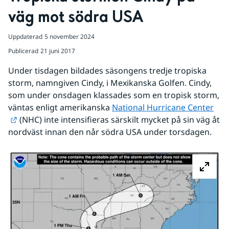
väg mot södra USA
Uppdaterad
5 november 2024
Publicerad
21 juni 2017
Under tisdagen bildades säsongens tredje tropiska 
storm, namngiven Cindy, i Mexikanska Golfen. Cindy, 
som under onsdagen klassades som en tropisk storm, 
väntas enligt amerikanska 
National Hurricane Center
Länk till annan webbplats.
 (NHC) inte intensifieras särskilt mycket på sin väg åt 
nordväst innan den når södra USA under torsdagen.
Fö