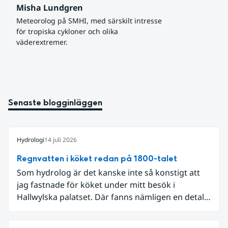
Misha Lundgren
Meteorolog på SMHI, med särskilt intresse 
för tropiska cykloner och olika 
väderextremer.
Senaste blogginläggen
Hydrologi
14 juli 2026
Regnvatten i köket redan på 1800-talet
Som hydrolog är det kanske inte så konstigt att
jag fastnade för köket under mitt besök i
Hallwylska palatset. Där fanns nämligen en detalj
som knöt ihop 1800-talets teknik med dagens
diskussion om vattenhushållning.