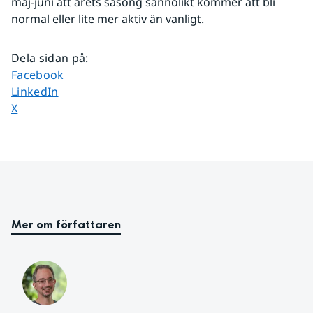
maj-juni att årets säsong sannolikt kommer att bli 
normal eller lite mer aktiv än vanligt.
Dela sidan på
:
Dela sidan på
Facebook
Dela sidan på
LinkedIn
Dela sidan på
X
Mer om författaren