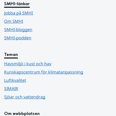
SMHI-länkar
Jobba på SMHI
Om SMHI
SMHI-bloggen
SMHI-podden
Teman
Havsmiljö i kust och hav
Kunskapscentrum för klimatanpassning
Luftkvalitet
SIMAIR
Sjöar och vattendrag
Om webbplatsen