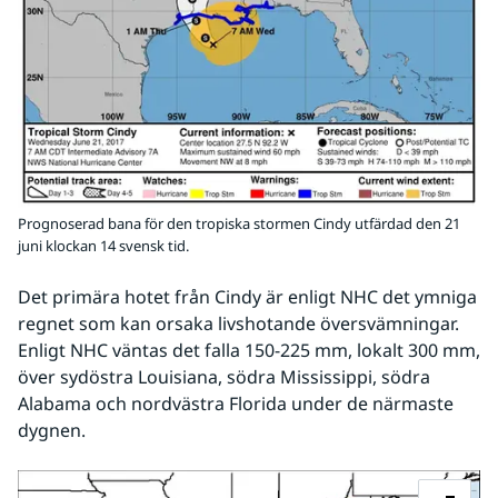
Prognoserad bana för den tropiska stormen Cindy utfärdad den 21
juni klockan 14 svensk tid.
Det primära hotet från Cindy är enligt NHC det ymniga 
regnet som kan orsaka livshotande översvämningar. 
Enligt NHC väntas det falla 150-225 mm, lokalt 300 mm, 
över sydöstra Louisiana, södra Mississippi, södra 
Alabama och nordvästra Florida under de närmaste 
dygnen.  
Fö