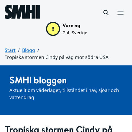
Hoppa till sidans innehåll
Meny
Varning
Gul, Sverige
Start
Blogg
Tropiska stormen Cindy på väg mot södra USA
Huvudinnehåll
SMHI bloggen
Aktuellt om väderläget, tillståndet i hav, sjöar och 
vattendrag
Tropiska stormen Cindy på 