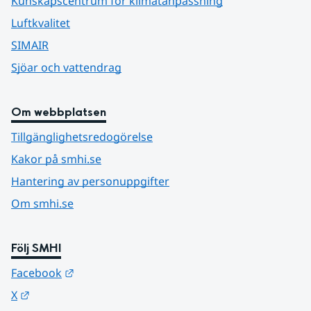
Kunskapscentrum för klimatanpassning
Luftkvalitet
SIMAIR
Sjöar och vattendrag
Om webbplatsen
Tillgänglighetsredogörelse
Kakor på smhi.se
Hantering av personuppgifter
Om smhi.se
Följ SMHI
Länk till annan webbplats.
Facebook
Länk till annan webbplats.
X