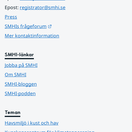
Epost: 
registrator@smhi.se
Press
Länk till annan webbplats.
SMHIs frågeforum
Mer kontaktinformation
SMHI-länkar
Jobba på SMHI
Om SMHI
SMHI-bloggen
SMHI-podden
Teman
Havsmiljö i kust och hav