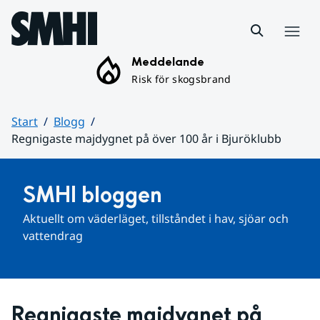
Hoppa till sidans innehåll
Meny
Meddelande
Risk för skogsbrand
Start
Blogg
Regnigaste majdygnet på över 100 år i Bjuröklubb
Huvudinnehåll
SMHI bloggen
Aktuellt om väderläget, tillståndet i hav, sjöar och 
vattendrag
Regnigaste majdygnet på 