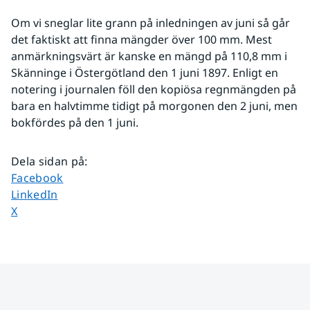
Om vi sneglar lite grann på inledningen av juni så går 
det faktiskt att finna mängder över 100 mm. Mest 
anmärkningsvärt är kanske en mängd på 110,8 mm i 
Skänninge i Östergötland den 1 juni 1897. Enligt en 
notering i journalen föll den kopiösa regnmängden på 
bara en halvtimme tidigt på morgonen den 2 juni, men 
bokfördes på den 1 juni.
Dela sidan på
:
Dela sidan på
Facebook
Dela sidan på
LinkedIn
Dela sidan på
X