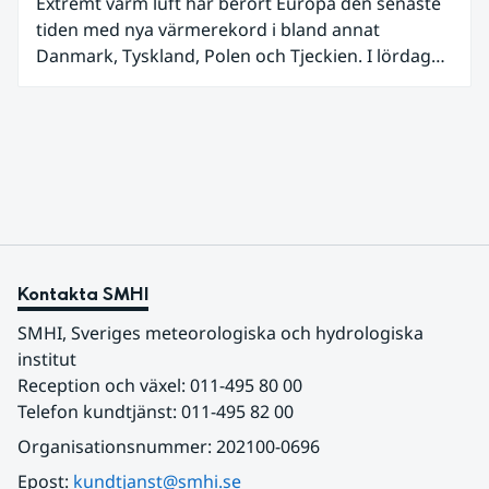
Extremt varm luft har berört Europa den senaste
tiden med nya värmerekord i bland annat
Danmark, Tyskland, Polen och Tjeckien. I lördags
den 27 juni kom en nordlig utlöpare av den allra
varmaste luften tillfälligt in över våra allra
sydligaste landskap.
Kontakta SMHI
SMHI, Sveriges meteorologiska och hydrologiska 
institut
Reception och växel: 011-495 80 00
Telefon kundtjänst: 011-495 82 00
Organisationsnummer: 202100-0696
Epost: 
kundtjanst@smhi.se