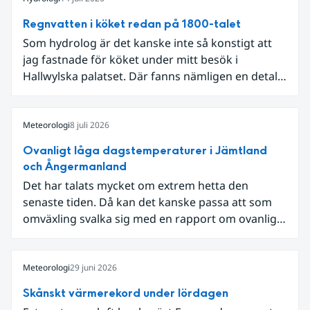
Regnvatten i köket redan på 1800-talet
Som hydrolog är det kanske inte så konstigt att
jag fastnade för köket under mitt besök i
Hallwylska palatset. Där fanns nämligen en detalj
som knöt ihop 1800-talets teknik med dagens
diskussion om vattenhushållning.
Meteorologi
8 juli 2026
Ovanligt låga dagstemperaturer i Jämtland
och Ångermanland
Det har talats mycket om extrem hetta den
senaste tiden. Då kan det kanske passa att som
omväxling svalka sig med en rapport om ovanligt
låga dagstemperaturer i Ångermanland och
Jämtland och stormbyar på Gotland.
Meteorologi
29 juni 2026
Skånskt värmerekord under lördagen