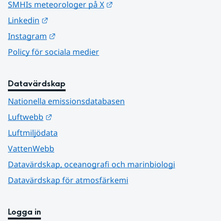
Länk till annan webbplats.
SMHIs meteorologer på X
Länk till annan webbplats.
Linkedin
Länk till annan webbplats.
Instagram
Policy för sociala medier
Datavärdskap
Nationella emissionsdatabasen
Länk till annan webbplats.
Luftwebb
Luftmiljödata
VattenWebb
Datavärdskap, oceanografi och marinbiologi
Datavärdskap för atmosfärkemi
Logga in