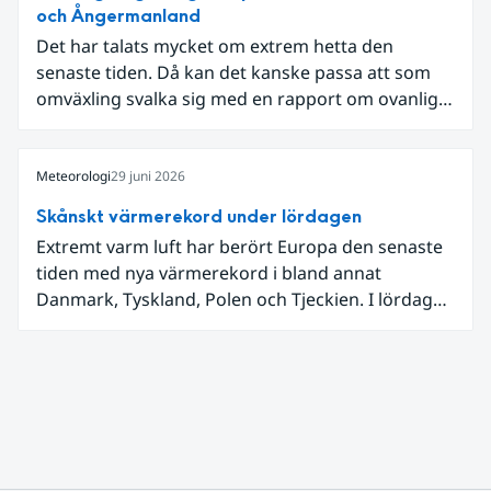
och Ångermanland
Det har talats mycket om extrem hetta den
senaste tiden. Då kan det kanske passa att som
omväxling svalka sig med en rapport om ovanligt
låga dagstemperaturer i Ångermanland och
Jämtland och stormbyar på Gotland.
Meteorologi
29 juni 2026
Skånskt värmerekord under lördagen
Extremt varm luft har berört Europa den senaste
tiden med nya värmerekord i bland annat
Danmark, Tyskland, Polen och Tjeckien. I lördags
den 27 juni kom en nordlig utlöpare av den allra
varmaste luften tillfälligt in över våra allra
sydligaste landskap.