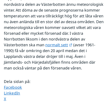
nordvästra delen av Västerbotten ännu meteorologisk 
vinter. Att döma av de senaste prognoserna kommer 
temperaturen att vara tillräckligt hög för att låta våren 
nu även anlända till en stor del av dessa områden. Den 
meteorologiska våren kommer oavsett vilket att vara 
försenad eller mycket försenad där. I västra 
Norrbotten liksom i den nordvästra delen av 
Länk till annan web
Västerbotten ska man 
normalt sett
 (avser 1961-
1990) få vår omkring den 20 april medan det i 
Lapplands västra delar dröjer till i maj. Även i 
Jämtlands- och Härjedalsfjällen finns områden där 
man också väntar på den försenade våren.
Dela sidan på
:
Dela sidan på
Facebook
Dela sidan på
LinkedIn
Dela sidan på
X