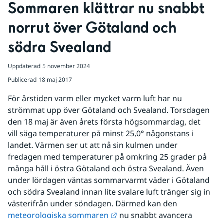
Sommaren klättrar nu snabbt 
norrut över Götaland och 
södra Svealand
Uppdaterad
5 november 2024
Publicerad
18 maj 2017
För årstiden varm eller mycket varm luft har nu 
strömmat upp över Götaland och Svealand. Torsdagen 
den 18 maj är även årets första högsommardag, det 
vill säga temperaturer på minst 25,0° någonstans i 
landet. Värmen ser ut att nå sin kulmen under 
fredagen med temperaturer på omkring 25 grader på 
många håll i östra Götaland och östra Svealand. Även 
under lördagen väntas sommarvarmt väder i Götaland 
och södra Svealand innan lite svalare luft tränger sig in 
västerifrån under söndagen. Därmed kan den 
Länk till annan webbplats.
meteorologiska sommaren
 nu snabbt avancera 