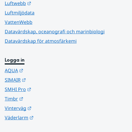
Länk till annan webbplats.
Luftwebb
Luftmiljödata
VattenWebb
Datavärdskap, oceanografi och marinbiologi
Datavärdskap för atmosfärkemi
Logga in
Länk till annan webbplats.
AQUA
Länk till annan webbplats.
SIMAIR
Länk till annan webbplats.
SMHI Pro
Länk till annan webbplats.
Timbr
Länk till annan webbplats.
Vinterväg
Länk till annan webbplats.
Väderlarm