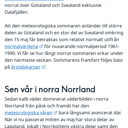
norrut över Götaland och Svealand exklusive 
Dalafjällen.
Att den meteorologiska sommaren anländer till större 
delen av Götaland och en stor del av Svealand omkring 
den 15 maj får betraktas som relativt normalt utifrån 
Länk till annan webbplats.
normalvärdena
 för nuvarande normalperiod 1961-
1990. Vi får se hur långt norrut sommaren orkar under 
den närmaste veckan. Sommarens framfart följes bäst 
Länk till annan webbplats.
på 
årstidskartan
.
Sen vår i norra Norrland
Sedan kallt väder dominerat väderbilden i norra 
Norrland från påsk och framåt har den 
Länk till annan webbplats.
meteorologiska våren
 bara långsamt avancerat där. 
När vi nu passerat mitten av maj har stora delar av 
Lappland, lokalt i Norrbottens västra delar samt den 