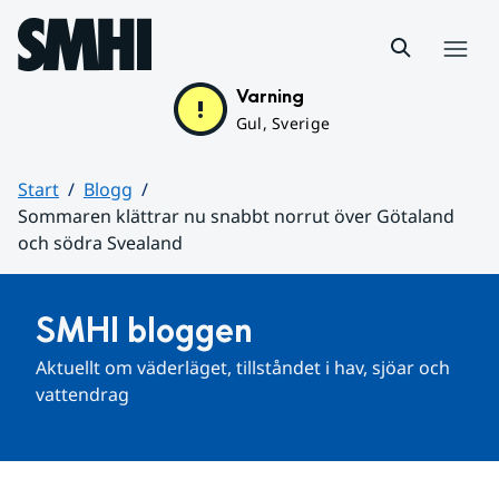
Hoppa till sidans innehåll
Meny
Varning
Gul, Sverige
Start
Blogg
Sommaren klättrar nu snabbt norrut över Götaland
och södra Svealand
Huvudinnehåll
SMHI bloggen
Aktuellt om väderläget, tillståndet i hav, sjöar och 
vattendrag