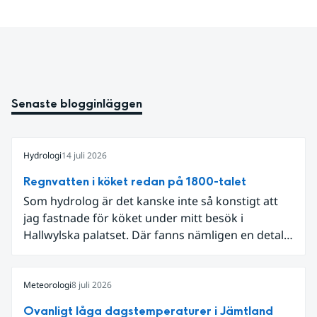
Senaste blogginläggen
Hydrologi
14 juli 2026
Regnvatten i köket redan på 1800-talet
Som hydrolog är det kanske inte så konstigt att
jag fastnade för köket under mitt besök i
Hallwylska palatset. Där fanns nämligen en detalj
som knöt ihop 1800-talets teknik med dagens
diskussion om vattenhushållning.
Meteorologi
8 juli 2026
Ovanligt låga dagstemperaturer i Jämtland