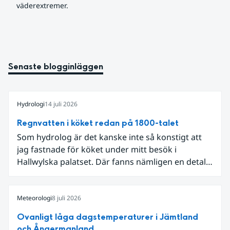
väderextremer.
Senaste blogginläggen
Hydrologi
14 juli 2026
Regnvatten i köket redan på 1800-talet
Som hydrolog är det kanske inte så konstigt att
jag fastnade för köket under mitt besök i
Hallwylska palatset. Där fanns nämligen en detalj
som knöt ihop 1800-talets teknik med dagens
diskussion om vattenhushållning.
Meteorologi
8 juli 2026
Ovanligt låga dagstemperaturer i Jämtland
och Ångermanland