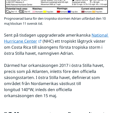
Prognoserad bana för den tropiska stormen Adrian utfärdad den 10
maj klockan 11 svensk tid.
Sent på tisdagen uppgraderade amerikanska 
National 
Länk till annan webbplats.
Hurricane Center
 (NHC) ett tropiskt lågtryck väster 
om Costa Rica till säsongens första tropiska storm i 
östra Stilla havet, namngiven Adrian. 
Därmed har orkansäsongen 2017 i östra Stilla havet, 
precis som på Atlanten, inletts före den officiella 
säsongsstarten. I östra Stilla havet, definierat som 
området från Nordamerikas västkust till 
longitud 140°W, inleds den officiella 
orkansäsongen den 15 maj.