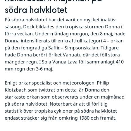
södra halvklotet
På södra halvklotet har det varit en mycket inaktiv 
säsong. Dock bildades den tropiska stormen Donna i 
förra veckan. Under måndag morgon, den 8 maj, hade 
Donna intensifierats till en kraftfull kategori 4 – orkan 
på den femgradiga Saffir – Simpsonskalan. Tidigare 
hade Donna berört öriket Vanuatu där det föll stora 
mängder regn. I Sola Vanua Lava föll sammanlagt 410 
mm regn den 3-6 maj. 
Enligt orkanspecialist och meteorologen  Philip 
Klotzbach som twittrat om detta  är Donna den 
starkaste orkan som observerats under en majmånad 
på södra halvklotet. Noterbart är att tillförlitlig 
statistik över tropiska cykloner på södra halvklotet 
endast sträcker sig från omkring 1980 och framåt.