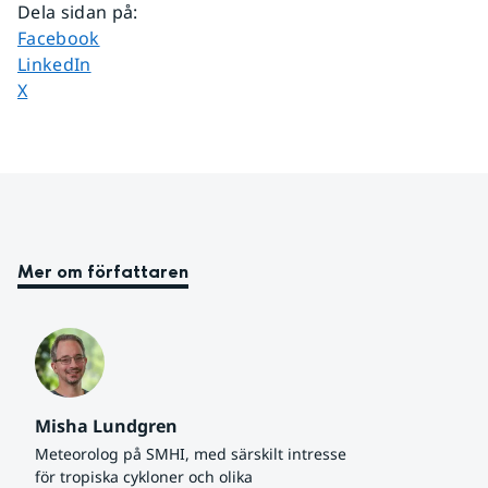
Dela sidan på
:
Dela sidan på
Facebook
Dela sidan på
LinkedIn
Dela sidan på
X
Mer om författaren
Misha Lundgren
Meteorolog på SMHI, med särskilt intresse 
för tropiska cykloner och olika 