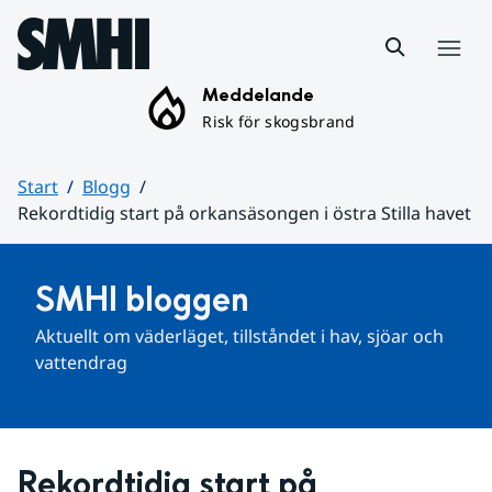
Hoppa till sidans innehåll
Meny
Meddelande
Risk för skogsbrand
Start
Blogg
Rekordtidig start på orkansäsongen i östra Stilla havet
Huvudinnehåll
SMHI bloggen
Aktuellt om väderläget, tillståndet i hav, sjöar och 
vattendrag
Rekordtidig start på 