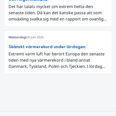
Det har talats mycket om extrem hetta den
senaste tiden. Då kan det kanske passa att som
omväxling svalka sig med en rapport om ovanligt
låga dagstemperaturer i Ångermanland och
Jämtland och stormbyar på Gotland.
Meteorologi
29 juni 2026
Skånskt värmerekord under lördagen
Extremt varm luft har berört Europa den senaste
tiden med nya värmerekord i bland annat
Danmark, Tyskland, Polen och Tjeckien. I lördags
den 27 juni kom en nordlig utlöpare av den allra
varmaste luften tillfälligt in över våra allra
sydligaste landskap.