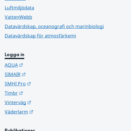
Luftmiljödata
VattenWebb
Datavärdskap, oceanografi och marinbiologi
Datavärdskap för atmosfärkemi
Logga in
Länk till annan webbplats.
AQUA
Länk till annan webbplats.
SIMAIR
Länk till annan webbplats.
SMHI Pro
Länk till annan webbplats.
Timbr
Länk till annan webbplats.
Vinterväg
Länk till annan webbplats.
Väderlarm
Publikationer