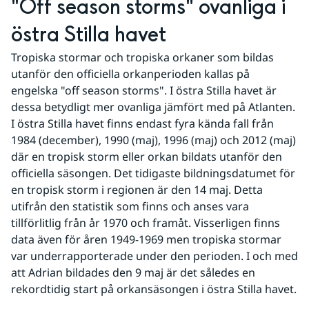
"Off season storms" ovanliga i 
östra Stilla havet
Tropiska stormar och tropiska orkaner som bildas 
utanför den officiella orkanperioden kallas på 
engelska "off season storms". I östra Stilla havet är 
dessa betydligt mer ovanliga jämfört med på Atlanten. 
I östra Stilla havet finns endast fyra kända fall från 
1984 (december), 1990 (maj), 1996 (maj) och 2012 (maj) 
där en tropisk storm eller orkan bildats utanför den 
officiella säsongen. Det tidigaste bildningsdatumet för 
en tropisk storm i regionen är den 14 maj. Detta 
utifrån den statistik som finns och anses vara 
tillförlitlig från år 1970 och framåt. Visserligen finns 
data även för åren 1949-1969 men tropiska stormar 
var underrapporterade under den perioden. I och med 
att Adrian bildades den 9 maj är det således en 
rekordtidig start på orkansäsongen i östra Stilla havet.