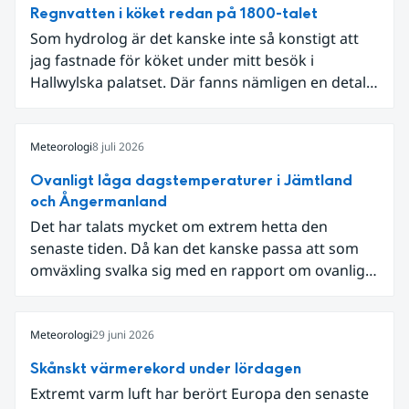
Regnvatten i köket redan på 1800-talet
Som hydrolog är det kanske inte så konstigt att
jag fastnade för köket under mitt besök i
Hallwylska palatset. Där fanns nämligen en detalj
som knöt ihop 1800-talets teknik med dagens
diskussion om vattenhushållning.
Meteorologi
8 juli 2026
Ovanligt låga dagstemperaturer i Jämtland
och Ångermanland
Det har talats mycket om extrem hetta den
senaste tiden. Då kan det kanske passa att som
omväxling svalka sig med en rapport om ovanligt
låga dagstemperaturer i Ångermanland och
Jämtland och stormbyar på Gotland.
Meteorologi
29 juni 2026
Skånskt värmerekord under lördagen
Extremt varm luft har berört Europa den senaste