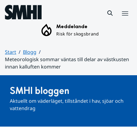
Hoppa till sidans innehåll
Meny
Meddelande
Risk för skogsbrand
Start
Blogg
Meteorologisk sommar väntas till delar av västkusten
innan kalluften kommer
Huvudinnehåll
SMHI bloggen
Aktuellt om väderläget, tillståndet i hav, sjöar och 
vattendrag