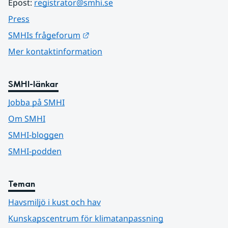
Epost: 
registrator@smhi.se
Press
Länk till annan webbplats.
SMHIs frågeforum
Mer kontaktinformation
SMHI-länkar
Jobba på SMHI
Om SMHI
SMHI-bloggen
SMHI-podden
Teman
Havsmiljö i kust och hav
Kunskapscentrum för klimatanpassning