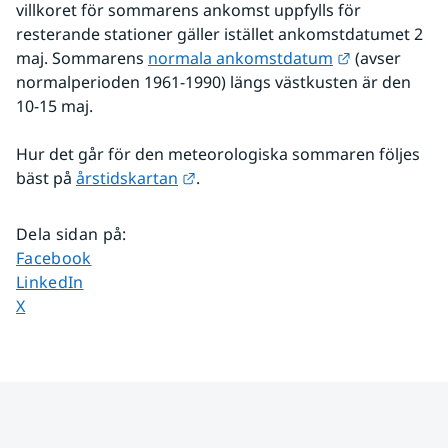
villkoret för sommarens ankomst uppfylls för 
resterande stationer gäller istället ankomstdatumet 2 
Länk till an
maj. Sommarens 
normala ankomstdatum
 (avser 
normalperioden 1961-1990) längs västkusten är den 
10-15 maj.
Hur det går för den meteorologiska sommaren följes 
Länk till annan webbplats.
bäst på 
årstidskartan
.
Dela sidan på
:
Dela sidan på
Facebook
Dela sidan på
LinkedIn
Dela sidan på
X