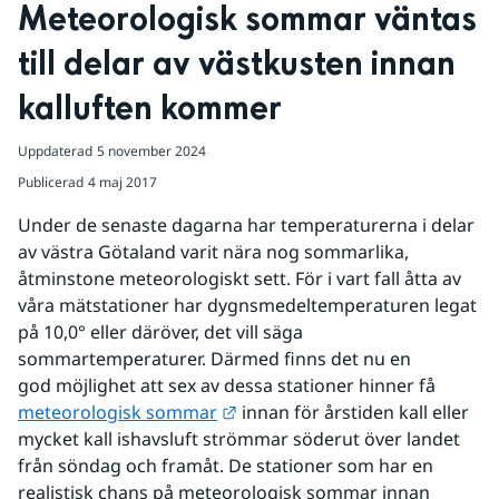
Meteorologisk sommar väntas 
till delar av västkusten innan 
kalluften kommer
Uppdaterad
5 november 2024
Publicerad
4 maj 2017
Under de senaste dagarna har temperaturerna i delar 
av västra Götaland varit nära nog sommarlika, 
åtminstone meteorologiskt sett. För i vart fall åtta av 
våra mätstationer har dygnsmedeltemperaturen legat 
på 10,0° eller däröver, det vill säga 
sommartemperaturer. Därmed finns det nu en 
god möjlighet att sex av dessa stationer hinner få 
Länk till annan webbplats.
meteorologisk sommar
 innan för årstiden kall eller 
mycket kall ishavsluft strömmar söderut över landet 
från söndag och framåt. De stationer som har en 
realistisk chans på meteorologisk sommar innan 