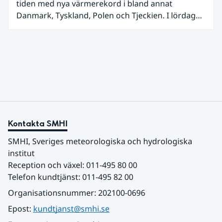
tiden med nya värmerekord i bland annat
Danmark, Tyskland, Polen och Tjeckien. I lördags
den 27 juni kom en nordlig utlöpare av den allra
varmaste luften tillfälligt in över våra allra
sydligaste landskap.
Kontakta SMHI
SMHI, Sveriges meteorologiska och hydrologiska 
institut
Reception och växel: 011-495 80 00
Telefon kundtjänst: 011-495 82 00
Organisationsnummer: 202100-0696
Epost: 
kundtjanst@smhi.se