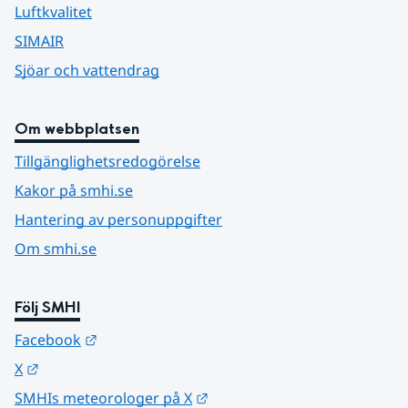
Luftkvalitet
SIMAIR
Sjöar och vattendrag
Om webbplatsen
Tillgänglighetsredogörelse
Kakor på smhi.se
Hantering av personuppgifter
Om smhi.se
Följ SMHI
Länk till annan webbplats.
Facebook
Länk till annan webbplats.
X
Länk till annan webbplats.
SMHIs meteorologer på X