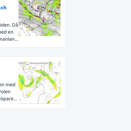
och
iden. Då
med en
rmanland
den med
Polen
tlöpare
ra