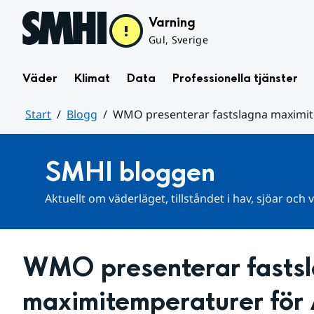
Hoppa till sidans innehåll
Varning
Gul, Sverige
Väder
Klimat
Data
Professionella tjänster
Start
Blogg
WMO presenterar fastslagna maximit
Huvudinnehåll
SMHI bloggen
Aktuellt om väderläget, tillståndet i hav, sjöar och
WMO presenterar fastsl
maximitemperaturer för 