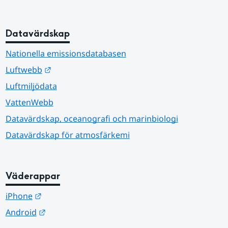
Datavärdskap
Nationella emissionsdatabasen
Länk till annan webbplats.
Luftwebb
Luftmiljödata
VattenWebb
Datavärdskap, oceanografi och marinbiologi
Datavärdskap för atmosfärkemi
Väderappar
Länk till annan webbplats.
iPhone
Länk till annan webbplats.
Android