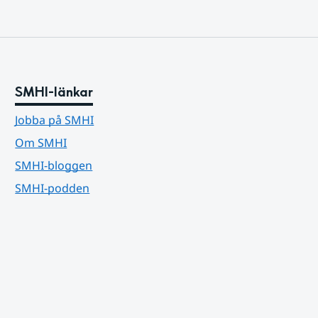
SMHI-länkar
Jobba på SMHI
Om SMHI
SMHI-bloggen
SMHI-podden