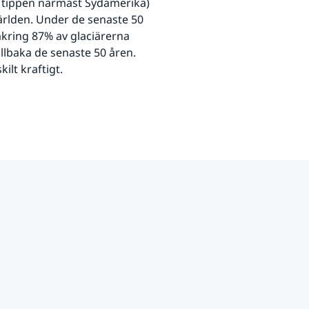
 tippen närmast Sydamerika) 
ärlden. Under de senaste 50 
ring 87% av glaciärerna 
llbaka de senaste 50 åren. 
ilt kraftigt. 