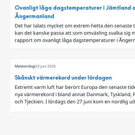
Ovanligt låga dagstemperaturer i Jämtland 
Ångermanland
Det har talats mycket om extrem hetta den senaste t
kan det kanske passa att som omväxling svalka sig 
rapport om ovanligt låga dagstemperaturer i Ånge
och Jämtland och stormbyar på Gotland.
Meteorologi
29 juni 2026
Skånskt värmerekord under lördagen
Extremt varm luft har berört Europa den senaste ti
nya värmerekord i bland annat Danmark, Tyskland, 
och Tjeckien. I lördags den 27 juni kom en nordlig u
av den allra varmaste luften tillfälligt in över våra all
sydligaste landskap.