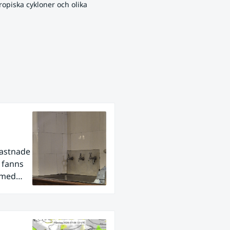
opiska cykloner och olika 
fastnade
r fanns
 med