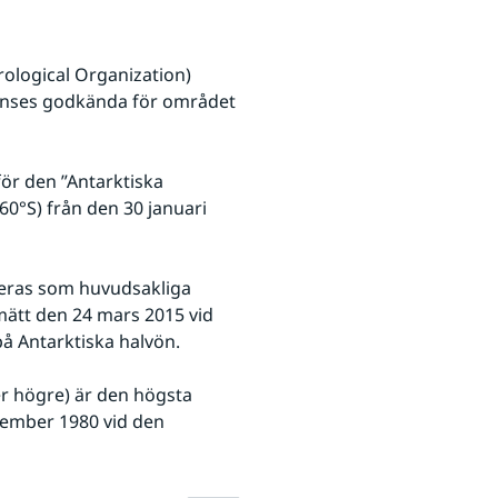
logical Organization) 
nses godkända för området 
r den ”Antarktiska 
0°S) från den 30 januari 
ieras som huvudsakliga 
ätt den 24 mars 2015 vid 
å Antarktiska halvön.
r högre) är den högsta 
ember 1980 vid den 
Förstora bilden