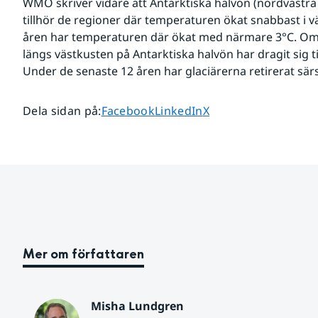
WMO skriver vidare att Antarktiska halvön (nordvästra
tillhör de regioner där temperaturen ökat snabbast i v
åren har temperaturen där ökat med närmare 3°C. Omk
längs västkusten på Antarktiska halvön har dragit sig ti
Under de senaste 12 åren har glaciärerna retirerat särsk
Dela sidan på
Dela sidan på
Dela sidan på
Dela sidan på
:
Facebook
LinkedIn
X
Mer om författaren
Misha Lundgren