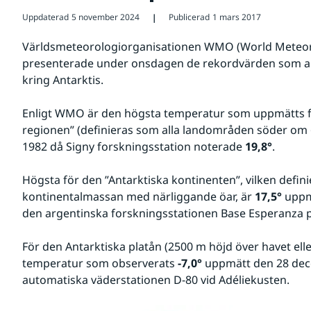
Uppdaterad
5 november 2024
Publicerad
1 mars 2017
❘
Världsmeteorologiorganisationen WMO (World Meteoro
presenterade under onsdagen de rekordvärden som a
kring Antarktis.
Enligt WMO är den högsta temperatur som uppmätts fö
regionen” (definieras som alla landområden söder om 6
1982 då Signy forskningsstation noterade 
19,8°
.
Högsta för den ”Antarktiska kontinenten”, vilken defin
kontinentalmassan med närliggande öar, är 
17,5°
 uppm
den argentinska forskningsstationen Base Esperanza p
För den Antarktiska platån (2500 m höjd över havet elle
temperatur som observerats 
-7,0°
 uppmätt den 28 dec
automatiska väderstationen D-80 vid Adéliekusten.