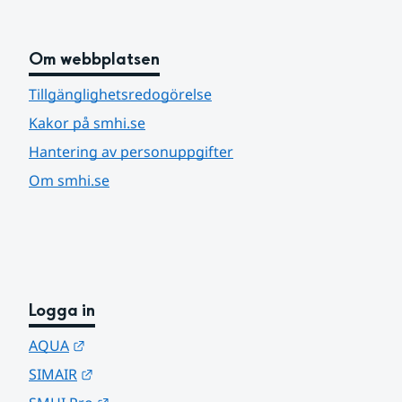
Om webbplatsen
Tillgänglighetsredogörelse
Kakor på smhi.se
Hantering av personuppgifter
Om smhi.se
Logga in
Länk till annan webbplats.
AQUA
Länk till annan webbplats.
SIMAIR
Länk till annan webbplats.