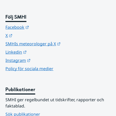
Följ SMHI
Länk till annan webbplats.
Facebook
Länk till annan webbplats.
X
Länk till annan webbplats.
SMHIs meteorologer på X
Länk till annan webbplats.
Linkedin
Länk till annan webbplats.
Instagram
Policy för sociala medier
Publikationer
SMHI ger regelbundet ut tidskrifter, rapporter och 
faktablad.
Sök publikationer