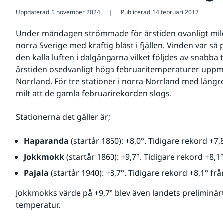
Uppdaterad
5 november 2024
Publicerad
14 februari 2017
❘
Under måndagen strömmade för årstiden ovanligt mild l
norra Sverige med kraftig blåst i fjällen. Vinden var så 
den kalla luften i dalgångarna vilket följdes av snabba 
årstiden osedvanligt höga februaritemperaturer uppmät
Norrland. För tre stationer i norra Norrland med längre
milt att de gamla februarirekorden slogs.
Stationerna det gäller är;
Haparanda
 (startår 1860): +8,0°. Tidigare rekord +7,
Jokkmokk
 (startår 1860): +9,7°. Tidigare rekord +8,1
Pajala
 (startår 1940): +8,7°. Tidigare rekord +8,1° fr
Jokkmokks värde på +9,7° blev även landets preliminär
temperatur.