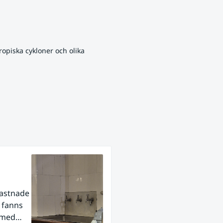
opiska cykloner och olika 
fastnade
r fanns
 med