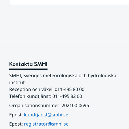
av den allra varmaste luften tillfälligt in över våra all
sydligaste landskap.
Kontakta SMHI
SMHI, Sveriges meteorologiska och hydrologiska 
institut
Reception och växel: 011-495 80 00
Telefon kundtjänst: 011-495 82 00
Organisationsnummer: 202100-0696
Epost: 
kundtjanst@smhi.se
Epost: 
registrator@smhi.se