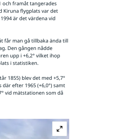
1 och framåt tangerades 
 Kiruna flygplats var det 
1994 är det värdena vid 
får man gå tillbaka ända till 
dag. Den gången nådde 
n upp i +6,2° vilket ihop 
ts i statistiken.
rtår 1855) blev det med +5,7° 
där efter 1965 (+6,0°) samt 
7° vid mätstationen som då 
Förstora bilden