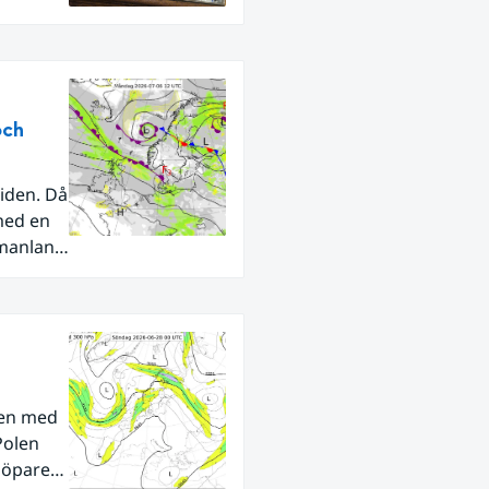
och
iden. Då
med en
rmanland
den med
Polen
tlöpare