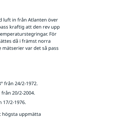
uft in från Atlanten över 
pass kraftig att den rev upp 
temperaturstegringar. För 
tes då i främst norra 
 mätserier var det så pass 
8° från 24/2-1972.
° från 20/2-2004.
ån 17/2-1976.
t högsta uppmätta 