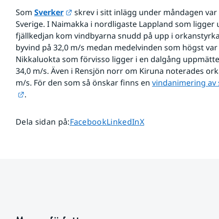
Länk till annan webbplats.
Som 
Sverker
 skrev i sitt inlägg under måndagen var 
Sverige. I Naimakka i nordligaste Lappland som ligger 
fjällkedjan kom vindbyarna snudd på upp i orkanstyrk
byvind på 32,0 m/s medan medelvinden som högst var 20,
Nikkaluokta som förvisso ligger i en dalgång uppmätt
34,0 m/s. Även i Rensjön norr om Kiruna noterades or
m/s. För den som så önskar finns en 
vindanimering av 
Länk till annan webbplats.
. 
Dela sidan på
Dela sidan på
Dela sidan på
Dela sidan på
:
Facebook
LinkedIn
X