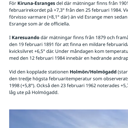
För 
Kiruna-Esranges
 del där mätningar finns från 190
februarirekordet på +7,3° från den 25 februari 1984. Vid
förvisso varmare (+8,1° där) än vid Esrange men sedan 
Esrange som är de officiella.
I 
Karesuando
 där mätningar finns från 1879 och framåt 
den 19 februari 1891 för att finna en mildare februari
kvicksilvret +6,5° där. Under måndagen kom temperature
med den 12 februari 1984 innebär en hedrande andrapla
Vid den kopplade stationen 
Holmön/Holmögadd
 (sta
den tredje högsta februaritemperatur som observerats 
1998 (+5,8°). Också den 23 februari 1962 noterades +5,
låg ute på Holmögadd.