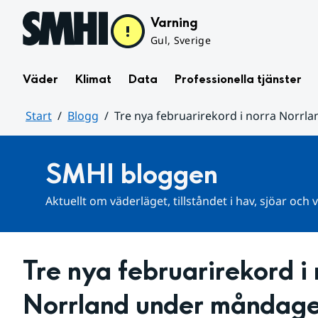
Hoppa till sidans innehåll
Varning
Gul, Sverige
Väder
Klimat
Data
Professionella tjänster
Start
Blogg
Tre nya februarirekord i norra Norr
Huvudinnehåll
SMHI bloggen
Aktuellt om väderläget, tillståndet i hav, sjöar och
Tre nya februarirekord i 
Norrland under måndag