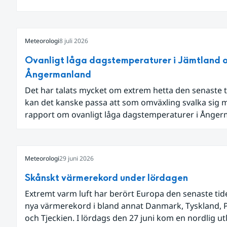
dagens diskussion om vattenhushållning.
Meteorologi
8 juli 2026
Ovanligt låga dagstemperaturer i Jämtland 
Ångermanland
Det har talats mycket om extrem hetta den senaste t
kan det kanske passa att som omväxling svalka sig 
rapport om ovanligt låga dagstemperaturer i Ånge
och Jämtland och stormbyar på Gotland.
Meteorologi
29 juni 2026
Skånskt värmerekord under lördagen
Extremt varm luft har berört Europa den senaste ti
nya värmerekord i bland annat Danmark, Tyskland, 
och Tjeckien. I lördags den 27 juni kom en nordlig u