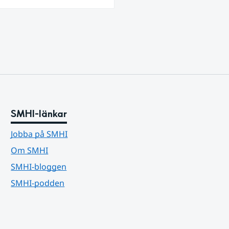
ra
SMHI-länkar
Jobba på SMHI
Om SMHI
SMHI-bloggen
SMHI-podden