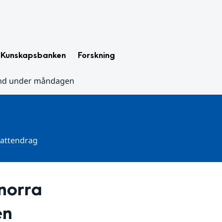
Kunskapsbanken
Forskning
land under måndagen
 vattendrag
norra 
en