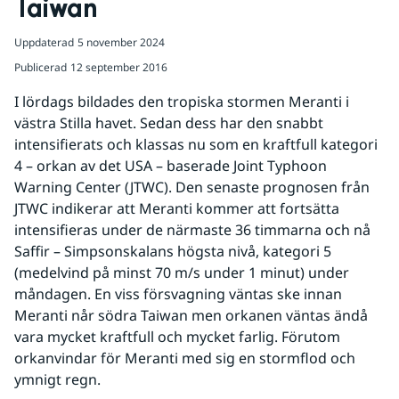
Taiwan
Uppdaterad
5 november 2024
Publicerad
12 september 2016
I lördags bildades den tropiska stormen Meranti i 
västra Stilla havet. Sedan dess har den snabbt 
intensifierats och klassas nu som en kraftfull kategori 
4 – orkan av det USA – baserade Joint Typhoon 
Warning Center (JTWC). Den senaste prognosen från 
JTWC indikerar att Meranti kommer att fortsätta 
intensifieras under de närmaste 36 timmarna och nå 
Saffir – Simpsonskalans högsta nivå, kategori 5 
(medelvind på minst 70 m/s under 1 minut) under 
måndagen. En viss försvagning väntas ske innan 
Meranti når södra Taiwan men orkanen väntas ändå 
vara mycket kraftfull och mycket farlig. Förutom 
orkanvindar för Meranti med sig en stormflod och 
ymnigt regn. 