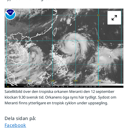
Fö
Satellitbild över den tropiska orkanen Meranti den 12 september
klockan 9.30 svensk tid. Orkanens öga syns här tydligt. Sydost om
Meranti finns ytterligare en tropisk cyklon under uppsegling.
Dela sidan på
:
Dela sidan på
Facebook