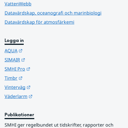
VattenWebb
Datavärdskap, oceanografi och marinbiologi
Datavärdskap för atmosfärkemi
Logga in
Länk till annan webbplats.
AQUA
Länk till annan webbplats.
SIMAIR
Länk till annan webbplats.
SMHI Pro
Länk till annan webbplats.
Timbr
Länk till annan webbplats.
Vinterväg
Länk till annan webbplats.
Väderlarm
Publikationer
SMHI ger regelbundet ut tidskrifter, rapporter och 