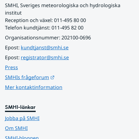
SMHI, Sveriges meteorologiska och hydrologiska 
institut
Reception och växel: 011-495 80 00
Telefon kundtjänst: 011-495 82 00
Organisationsnummer: 202100-0696
Epost: 
kundtjanst@smhi.se
Epost: 
registrator@smhi.se
Press
Länk till annan webbplats.
SMHIs frågeforum
Mer kontaktinformation
SMHI-länkar
Jobba på SMHI
Om SMHI
SMHI-bloggen