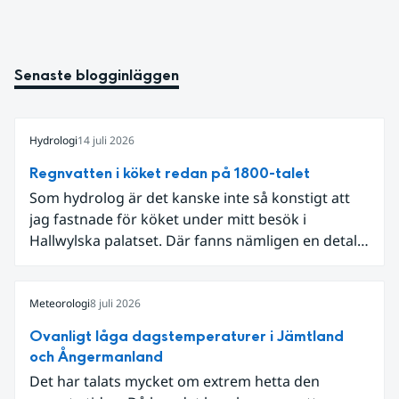
Senaste blogginläggen
Hydrologi
14 juli 2026
Regnvatten i köket redan på 1800-talet
Som hydrolog är det kanske inte så konstigt att
jag fastnade för köket under mitt besök i
Hallwylska palatset. Där fanns nämligen en detalj
som knöt ihop 1800-talets teknik med dagens
diskussion om vattenhushållning.
Meteorologi
8 juli 2026
Ovanligt låga dagstemperaturer i Jämtland
och Ångermanland
Det har talats mycket om extrem hetta den