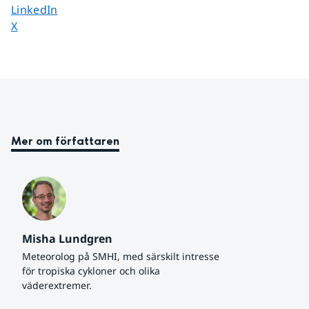
Dela sidan på
LinkedIn
Dela sidan på
X
Mer om författaren
Misha Lundgren
Meteorolog på SMHI, med särskilt intresse 
för tropiska cykloner och olika 
väderextremer.