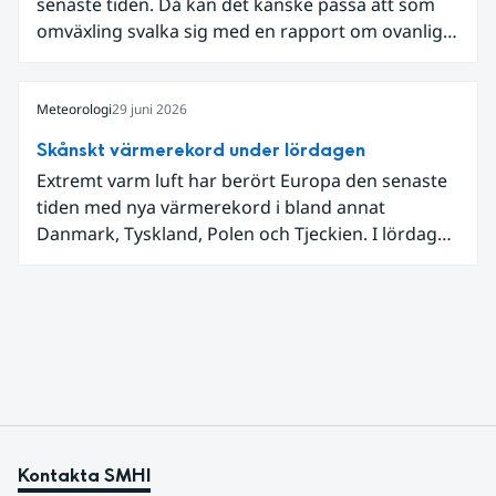
senaste tiden. Då kan det kanske passa att som
omväxling svalka sig med en rapport om ovanligt
låga dagstemperaturer i Ångermanland och
Jämtland och stormbyar på Gotland.
Meteorologi
29 juni 2026
Skånskt värmerekord under lördagen
Extremt varm luft har berört Europa den senaste
tiden med nya värmerekord i bland annat
Danmark, Tyskland, Polen och Tjeckien. I lördags
den 27 juni kom en nordlig utlöpare av den allra
varmaste luften tillfälligt in över våra allra
sydligaste landskap.
Kontakta SMHI