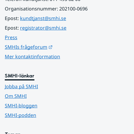
Organisationsnummer: 202100-0696
Epost: 
kundtjanst@smhi.se
Epost: 
registrator@smhi.se
Press
Länk till annan webbplats.
SMHIs frågeforum
Mer kontaktinformation
SMHI-länkar
Jobba på SMHI
Om SMHI
SMHI-bloggen
SMHI-podden