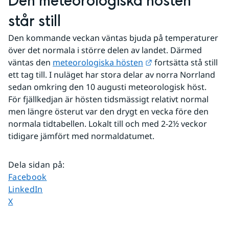
Den meteorologiska hösten 
står still
Den kommande veckan väntas bjuda på temperaturer 
över det normala i större delen av landet. Därmed 
Länk till annan web
väntas den 
meteorologiska hösten
 fortsätta stå still 
ett tag till. I nuläget har stora delar av norra Norrland 
sedan omkring den 10 augusti meteorologisk höst. 
För fjällkedjan är hösten tidsmässigt relativt normal 
men längre österut var den drygt en vecka före den 
normala tidtabellen. Lokalt till och med 2-2½ veckor 
tidigare jämfört med normaldatumet.
Dela sidan på
:
Dela sidan på
Facebook
Dela sidan på
LinkedIn
Dela sidan på
X