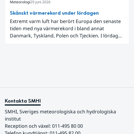
Meteorologi
29 juni 2026
Skånskt värmerekord under lördagen
Extremt varm luft har berört Europa den senaste
tiden med nya värmerekord i bland annat
Danmark, Tyskland, Polen och Tjeckien. I lördags
den 27 juni kom en nordlig utlöpare av den allra
varmaste luften tillfälligt in över våra allra
sydligaste landskap.
Kontakta SMHI
SMHI, Sveriges meteorologiska och hydrologiska 
institut
Reception och växel: 011-495 80 00
Telefon kundtjänst: 011-495 82 00