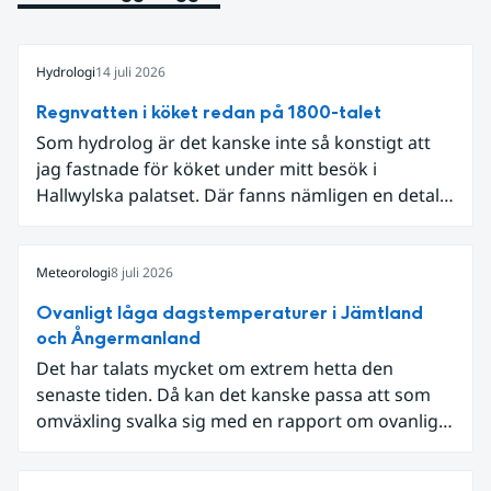
Hydrologi
14 juli 2026
Regnvatten i köket redan på 1800-talet
Som hydrolog är det kanske inte så konstigt att
jag fastnade för köket under mitt besök i
Hallwylska palatset. Där fanns nämligen en detalj
som knöt ihop 1800-talets teknik med dagens
diskussion om vattenhushållning.
Meteorologi
8 juli 2026
Ovanligt låga dagstemperaturer i Jämtland
och Ångermanland
Det har talats mycket om extrem hetta den
senaste tiden. Då kan det kanske passa att som
omväxling svalka sig med en rapport om ovanligt
låga dagstemperaturer i Ångermanland och
Jämtland och stormbyar på Gotland.