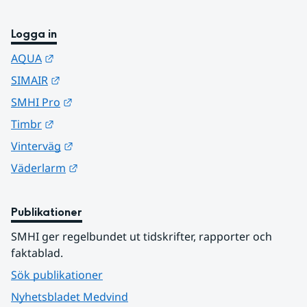
Logga in
Länk till annan webbplats.
AQUA
Länk till annan webbplats.
SIMAIR
Länk till annan webbplats.
SMHI Pro
Länk till annan webbplats.
Timbr
Länk till annan webbplats.
Vinterväg
Länk till annan webbplats.
Väderlarm
Publikationer
SMHI ger regelbundet ut tidskrifter, rapporter och 
faktablad.
Sök publikationer
Nyhetsbladet Medvind