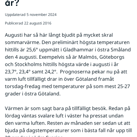
år?
Uppdaterad
5 november 2024
Publicerad
22 augusti 2016
Augusti har så här långt bjudit på mycket skral 
sommarvärme. Den preliminärt högsta temperaturen 
hittills är 25,6° uppmätt i Gladhammar i östra Småland 
den 4 augusti. Exempelvis så är Malmös, Göteborgs 
och Stockholms hittills högsta värde i augusti i år 
23,7°, 23,4° samt 24,2°.  Prognoserna pekar nu på att 
varm luft tillfälligt drar in över Götaland framåt 
torsdag-fredag med temperaturer på som mest 25-27 
grader i östra Götaland.
Värmen är som sagt bara på tillfälligt besök. Redan på 
lördag väntas svalare luft i väster ha pressat undan 
den varma luften. Resten av månaden ser sedan ut att 
bjuda på dagstemperaturer som i bästa fall når upp till 