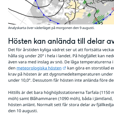
Analyskarta över väderläget på morgonen den 9 augusti.
Hösten kan anlända till delar a
Det för årstiden kyliga vädret ser ut att fortsätta vec
hålla sig under 20° i hela i landet. På högfjället kan ned
även vara med inslag av snö. De låga temperaturerna i 
Länk till annan webbplat
den 
meteorologiska hösten
 kan göra en storstilad e
krav på hösten är att dygnsmedeltemperaturen under fe
under 10,0°. Dessutom får hösten inte anlända före de
Hittills är det bara höghöjdsstationerna Tarfala (1150 m
möh) samt Blåhammaren (1090 möh), båda i Jämtland, d
hösten anlänt. Normalt sett får stora delar av fjällkedj
den 10 augusti.