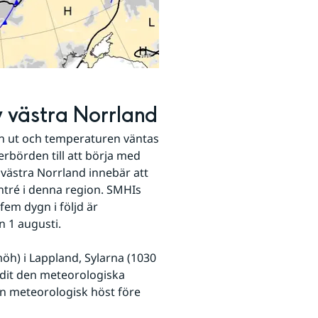
v västra Norrland
kan ut och temperaturen väntas 
erbörden till att börja med 
västra Norrland innebär att 
s.
ntré i denna region. SMHIs 
m dygn i följd är 
n 1 augusti.
öh) i Lappland, Sylarna (1030 
it den meteorologiska 
an meteorologisk höst före 