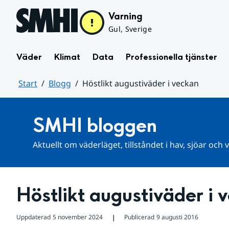
Hoppa till sidans innehåll
Varning
Gul, Sverige
Väder
Klimat
Data
Professionella tjänster
Start
Blogg
Höstlikt augustiväder i veckan
Huvudinnehåll
SMHI bloggen
Aktuellt om väderläget, tillståndet i hav, sjöar och
Höstlikt augustiväder i 
Uppdaterad
5 november 2024
Publicerad
9 augusti 2016
❘