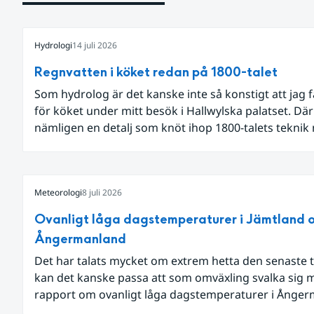
Hydrologi
14 juli 2026
Regnvatten i köket redan på 1800-talet
Som hydrolog är det kanske inte så konstigt att jag 
för köket under mitt besök i Hallwylska palatset. Dä
nämligen en detalj som knöt ihop 1800-talets teknik
dagens diskussion om vattenhushållning.
Meteorologi
8 juli 2026
Ovanligt låga dagstemperaturer i Jämtland 
Ångermanland
Det har talats mycket om extrem hetta den senaste t
kan det kanske passa att som omväxling svalka sig 
rapport om ovanligt låga dagstemperaturer i Ånge
och Jämtland och stormbyar på Gotland.