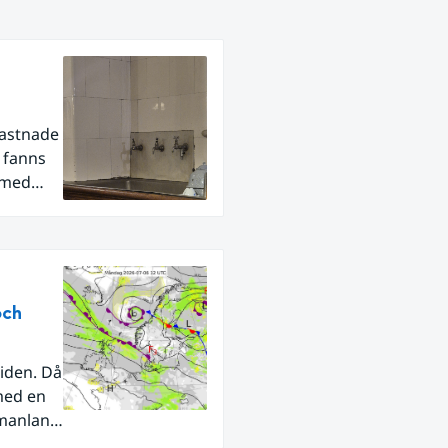
fastnade
r fanns
 med
och
iden. Då
med en
rmanland