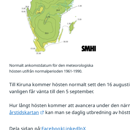
Normalt ankomstdatum för den meteorologiska
hösten utifrån normalperioden 1961-1990.
Till Kiruna kommer hösten normalt sett den 16 august
vanligen får vänta till den 5 september.
Länk till annan webbplats.
årstidskartan
 kan man se daglig utbredning av höst
Dela sidan på
Dela sidan på
Dela sidan på
Dela sidan på
:
Facebook
LinkedIn
X