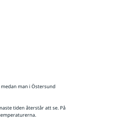
i medan man i Östersund 
Hur långt hösten kommer att avancera under den närmaste tiden återstår att se. På 
temperaturerna. 