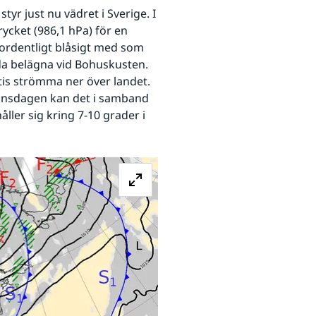
r just nu vädret i Sverige. I 
ycket (986,1 hPa) för en 
 ordentligt blåsigt med som 
a belägna vid Bohuskusten. 
tis strömma ner över landet. 
nsdagen kan det i samband 
ler sig kring 7-10 grader i 
Förstora bilden