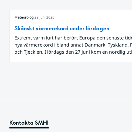
Meteorologi
29 juni 2026
Skånskt värmerekord under lördagen
Extremt varm luft har berört Europa den senaste ti
nya värmerekord i bland annat Danmark, Tyskland, 
och Tjeckien. I lördags den 27 juni kom en nordlig u
av den allra varmaste luften tillfälligt in över våra all
sydligaste landskap.
Kontakta SMHI