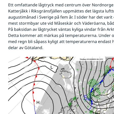
Ett omfattande lågtryck med centrum över Nordnorge sty
Katterjåkk i Riksgränsfjällen uppmättes det lägsta lufttr
augustimånad i Sverige på fem år. I söder har det varit
mest stormbyar ute vid Måseskär och Väderöarna, båd
På baksidan av lågtrycket väntas kyliga vindar från Ark
Detta kommer att märkas på temperaturerna. Under o
med regn bli såpass kyligt att temperaturerna endast hål
delar av Götaland.