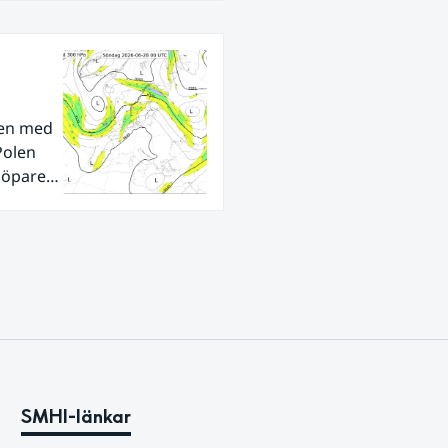
den med
Polen
tlöpare
ra
SMHI-länkar