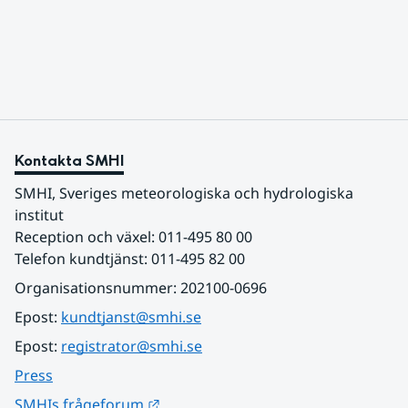
varmaste luften tillfälligt in över våra allra
sydligaste landskap.
Kontakta SMHI
SMHI, Sveriges meteorologiska och hydrologiska 
institut
Reception och växel: 011-495 80 00
Telefon kundtjänst: 011-495 82 00
Organisationsnummer: 202100-0696
Epost: 
kundtjanst@smhi.se
Epost: 
registrator@smhi.se
Press
Länk till annan webbplats.
SMHIs frågeforum