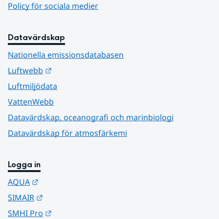
Policy för sociala medier
Datavärdskap
Nationella emissionsdatabasen
Länk till annan webbplats.
Luftwebb
Luftmiljödata
VattenWebb
Datavärdskap, oceanografi och marinbiologi
Datavärdskap för atmosfärkemi
Logga in
Länk till annan webbplats.
AQUA
Länk till annan webbplats.
SIMAIR
Länk till annan webbplats.
SMHI Pro