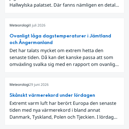
Hallwylska palatset. Där fanns nämligen en detalj
som knöt ihop 1800-talets teknik med dagens
diskussion om vattenhushållning.
Meteorologi
8 juli 2026
Ovanligt låga dagstemperaturer i Jämtland
och Ångermanland
Det har talats mycket om extrem hetta den
senaste tiden. Då kan det kanske passa att som
omväxling svalka sig med en rapport om ovanligt
låga dagstemperaturer i Ångermanland och
Jämtland och stormbyar på Gotland.
Meteorologi
29 juni 2026
Skånskt värmerekord under lördagen
Extremt varm luft har berört Europa den senaste
tiden med nya värmerekord i bland annat
Danmark, Tyskland, Polen och Tjeckien. I lördags
den 27 juni kom en nordlig utlöpare av den allra