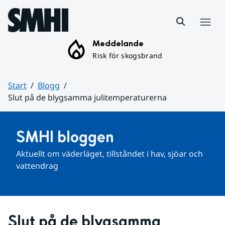
Hoppa till sidans innehåll
Meny
Meddelande
Risk för skogsbrand
Start
Blogg
Slut på de blygsamma julitemperaturerna
Huvudinnehåll
SMHI bloggen
Aktuellt om väderläget, tillståndet i hav, sjöar och 
vattendrag
Slut på de blygsamma 