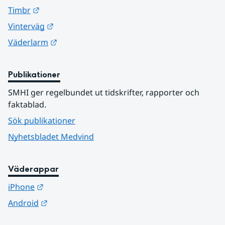
Länk till annan webbplats.
Timbr
Länk till annan webbplats.
Vinterväg
Länk till annan webbplats.
Väderlarm
Publikationer
SMHI ger regelbundet ut tidskrifter, rapporter och 
faktablad.
Sök publikationer
Nyhetsbladet Medvind
Väderappar
Länk till annan webbplats.
iPhone
Länk till annan webbplats.
Android