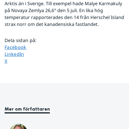
Arktis än i Sverige. Till exempel hade Malye Karmakuly 
på Novaya Zemlya 26,6° den 5 juli. En lika hög 
temperatur rapporterades den 14 från Herschel Island 
strax norr om det kanadensiska fastlandet.
Dela sidan på
:
Dela sidan på
Facebook
Dela sidan på
LinkedIn
Dela sidan på
X
Mer om författaren