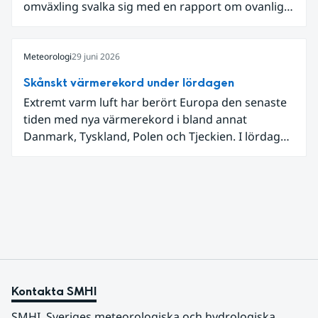
omväxling svalka sig med en rapport om ovanligt
låga dagstemperaturer i Ångermanland och
Jämtland och stormbyar på Gotland.
Meteorologi
29 juni 2026
Skånskt värmerekord under lördagen
Extremt varm luft har berört Europa den senaste
tiden med nya värmerekord i bland annat
Danmark, Tyskland, Polen och Tjeckien. I lördags
den 27 juni kom en nordlig utlöpare av den allra
varmaste luften tillfälligt in över våra allra
sydligaste landskap.
Kontakta SMHI
SMHI, Sveriges meteorologiska och hydrologiska 