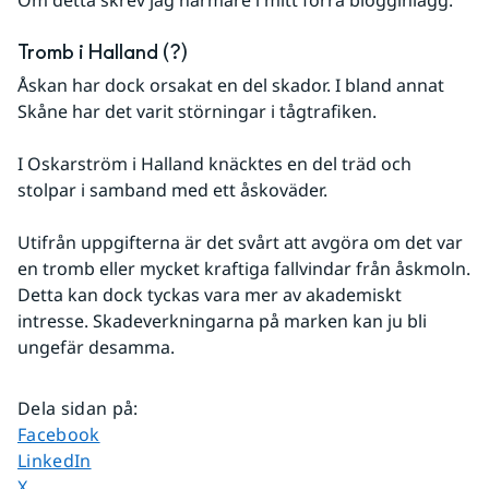
Om detta skrev jag närmare i mitt förra blogginlägg.
Tromb i Halland (?)
Åskan har dock orsakat en del skador. I bland annat 
Skåne har det varit störningar i tågtrafiken.
I Oskarström i Halland knäcktes en del träd och 
stolpar i samband med ett åskoväder.
Utifrån uppgifterna är det svårt att avgöra om det var 
en tromb eller mycket kraftiga fallvindar från åskmoln. 
Detta kan dock tyckas vara mer av akademiskt 
intresse. Skadeverkningarna på marken kan ju bli 
ungefär desamma.
Dela sidan på
:
Dela sidan på
Facebook
Dela sidan på
LinkedIn
Dela sidan på
X