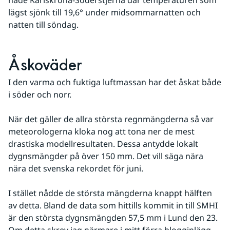
hade Karlskrona-Söderstjerna där temperaturen som 
lägst sjönk till 19,6° under midsommarnatten och 
natten till söndag.
Åskoväder
I den varma och fuktiga luftmassan har det åskat både 
i söder och norr.
När det gäller de allra största regnmängderna så var 
meteorologerna kloka nog att tona ner de mest 
drastiska modellresultaten. Dessa antydde lokalt 
dygnsmängder på över 150 mm. Det vill säga nära 
nära det svenska rekordet för juni.
I stället nådde de största mängderna knappt hälften 
av detta. Bland de data som hittills kommit in till SMHI 
är den största dygnsmängden 57,5 mm i Lund den 23. 