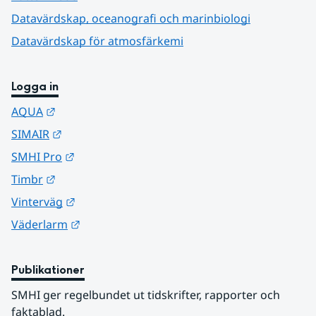
Datavärdskap, oceanografi och marinbiologi
Datavärdskap för atmosfärkemi
Logga in
Länk till annan webbplats.
AQUA
Länk till annan webbplats.
SIMAIR
Länk till annan webbplats.
SMHI Pro
Länk till annan webbplats.
Timbr
Länk till annan webbplats.
Vinterväg
Länk till annan webbplats.
Väderlarm
Publikationer
SMHI ger regelbundet ut tidskrifter, rapporter och 
faktablad.