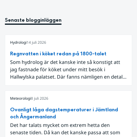
Senaste blogginläggen
Hydrologi
14 juli 2026
Regnvatten i köket redan på 1800-talet
Som hydrolog är det kanske inte så konstigt att
jag fastnade för köket under mitt besök i
Hallwylska palatset. Där fanns nämligen en detalj
som knöt ihop 1800-talets teknik med dagens
diskussion om vattenhushållning.
Meteorologi
8 juli 2026
Ovanligt låga dagstemperaturer i Jämtland
och Ångermanland
Det har talats mycket om extrem hetta den
senaste tiden. Då kan det kanske passa att som