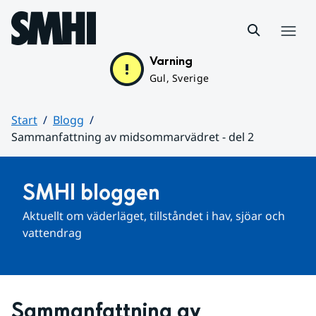
Hoppa till sidans innehåll
Meny
Varning
Gul, Sverige
Start
Blogg
Sammanfattning av midsommarvädret - del 2
Huvudinnehåll
SMHI bloggen
Aktuellt om väderläget, tillståndet i hav, sjöar och 
vattendrag
Sammanfattning av 