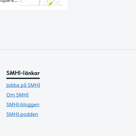
ra
SMHI-länkar
Jobba på SMHI
Om SMHI
SMHI-bloggen
SMHI-podden