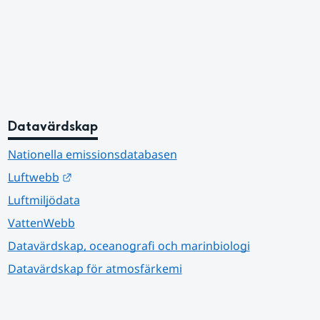
Datavärdskap
Nationella emissionsdatabasen
Länk till annan webbplats.
Luftwebb
Luftmiljödata
VattenWebb
Datavärdskap, oceanografi och marinbiologi
Datavärdskap för atmosfärkemi