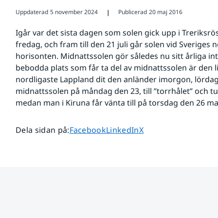
Uppdaterad
5 november 2024
Publicerad
20 maj 2016
❘
Igår var det sista dagen som solen gick upp i Treriksrö
fredag, och fram till den 21 juli går solen vid Sveriges 
horisonten. Midnattssolen gör således nu sitt årliga int
bebodda plats som får ta del av midnattssolen är den li
nordligaste Lappland dit den anländer imorgon, lördag.
midnattssolen på måndag den 23, till ”torrhålet” och tu
medan man i Kiruna får vänta till på torsdag den 26 ma
Dela sidan på
Dela sidan på
Dela sidan på
Dela sidan på
:
Facebook
LinkedIn
X