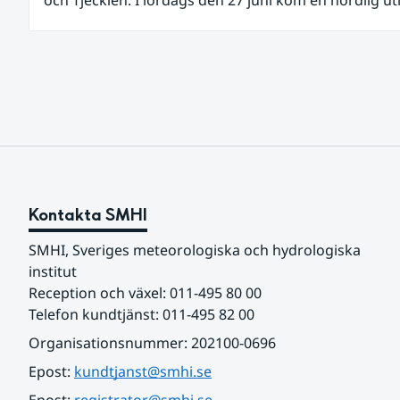
av den allra varmaste luften tillfälligt in över våra all
sydligaste landskap.
Kontakta SMHI
SMHI, Sveriges meteorologiska och hydrologiska 
institut
Reception och växel: 011-495 80 00
Telefon kundtjänst: 011-495 82 00
Organisationsnummer: 202100-0696
Epost: 
kundtjanst@smhi.se
Epost: 
registrator@smhi.se