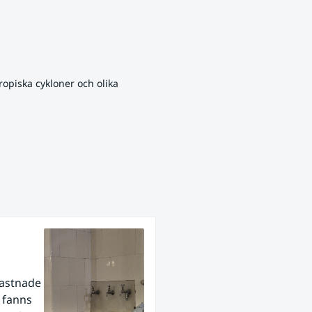
opiska cykloner och olika 
fastnade
r fanns