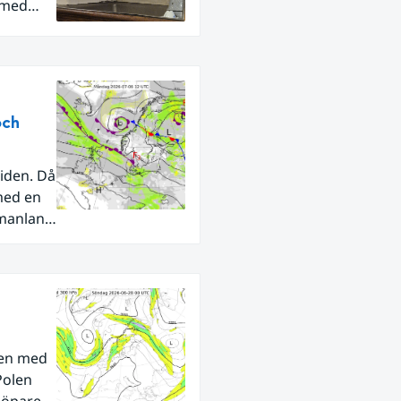
 med
och
iden. Då
med en
rmanland
den med
Polen
tlöpare