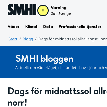
Hoppa till sidans innehåll
Varning
Gul, Sverige
Väder
Klimat
Data
Professionella tjänster
Start
Blogg
Dags för midnattssol allra längst i nor
Huvudinnehåll
SMHI bloggen
Aktuellt om väderläget, tillståndet i hav, sjöar och
Dags för midnattssol allra
norr!