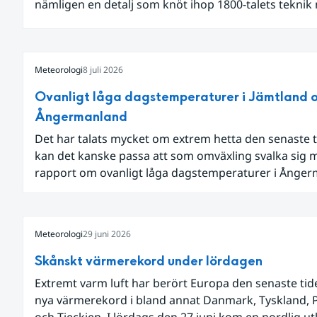
nämligen en detalj som knöt ihop 1800-talets teknik
dagens diskussion om vattenhushållning.
Meteorologi
8 juli 2026
Ovanligt låga dagstemperaturer i Jämtland 
Ångermanland
Det har talats mycket om extrem hetta den senaste t
kan det kanske passa att som omväxling svalka sig 
rapport om ovanligt låga dagstemperaturer i Ånge
och Jämtland och stormbyar på Gotland.
Meteorologi
29 juni 2026
Skånskt värmerekord under lördagen
Extremt varm luft har berört Europa den senaste ti
nya värmerekord i bland annat Danmark, Tyskland, 
och Tjeckien. I lördags den 27 juni kom en nordlig u