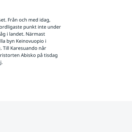
set. Från och med idag, 
nordligaste punkt inte under 
åg i landet. Närmast 
lla byn Keinovuopio i 
 Till Karesuando når 
ristorten Abisko på tisdag 
j.