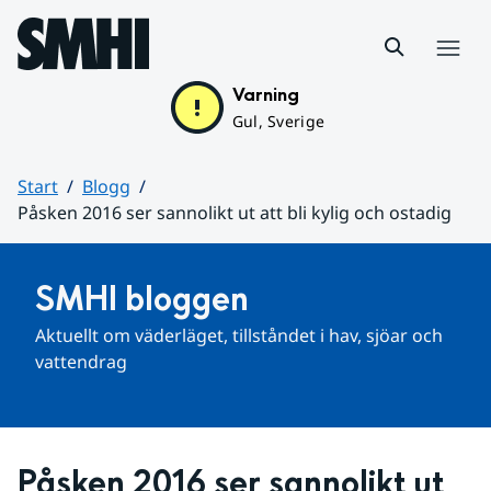
Hoppa till sidans innehåll
Meny
Varning
Gul, Sverige
Start
Blogg
Påsken 2016 ser sannolikt ut att bli kylig och ostadig
Huvudinnehåll
SMHI bloggen
Aktuellt om väderläget, tillståndet i hav, sjöar och 
vattendrag
Påsken 2016 ser sannolikt ut 