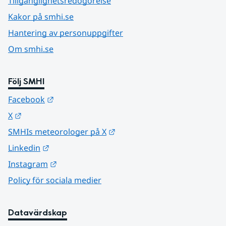
Tillgänglighetsredogörelse
Kakor på smhi.se
Hantering av personuppgifter
Om smhi.se
Följ SMHI
Länk till annan webbplats.
Facebook
Länk till annan webbplats.
X
Länk till annan webbplats.
SMHIs meteorologer på X
Länk till annan webbplats.
Linkedin
Länk till annan webbplats.
Instagram
Policy för sociala medier
Datavärdskap