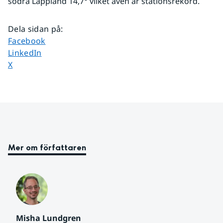
södra Lappland 14,7° vilket även är stationsrekord.
Dela sidan på
:
Dela sidan på
Facebook
Dela sidan på
LinkedIn
Dela sidan på
X
Mer om författaren
Misha Lundgren