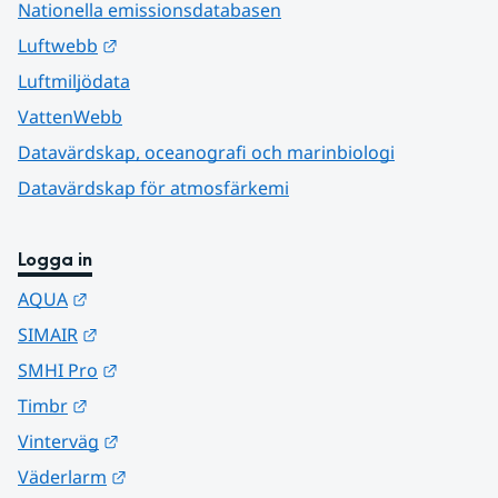
Nationella emissionsdatabasen
Länk till annan webbplats.
Luftwebb
Luftmiljödata
VattenWebb
Datavärdskap, oceanografi och marinbiologi
Datavärdskap för atmosfärkemi
Logga in
Länk till annan webbplats.
AQUA
Länk till annan webbplats.
SIMAIR
Länk till annan webbplats.
SMHI Pro
Länk till annan webbplats.
Timbr
Länk till annan webbplats.
Vinterväg
Länk till annan webbplats.
Väderlarm