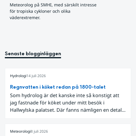
Meteorolog på SMHI, med särskilt intresse 
för tropiska cykloner och olika 
väderextremer.
Senaste blogginläggen
Hydrologi
14 juli 2026
Regnvatten i köket redan på 1800-talet
Som hydrolog är det kanske inte så konstigt att
jag fastnade för köket under mitt besök i
Hallwylska palatset. Där fanns nämligen en detalj
som knöt ihop 1800-talets teknik med dagens
diskussion om vattenhushållning.
Meteorologi
8 juli 2026