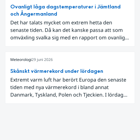
Ovanligt låga dagstemperaturer i Jämtland
och Ångermanland
Det har talats mycket om extrem hetta den
senaste tiden. Då kan det kanske passa att som
omväxling svalka sig med en rapport om ovanligt
låga dagstemperaturer i Ångermanland och
Jämtland och stormbyar på Gotland.
Meteorologi
29 juni 2026
Skånskt värmerekord under lördagen
Extremt varm luft har berört Europa den senaste
tiden med nya värmerekord i bland annat
Danmark, Tyskland, Polen och Tjeckien. I lördags
den 27 juni kom en nordlig utlöpare av den allra
varmaste luften tillfälligt in över våra allra
sydligaste landskap.