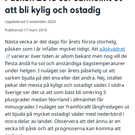
att bli kylig och ostadig
Uppdaterad
5 november 2024
Publicerad
17 mars 2016
Nästa vecka är det dags för årets första storhelg, 
påsken som i år infaller mycket tidigt. Att 
påskvädret
Länk till annan webbplats.
 varierar över tiden är allom bekant men nog vill de 
flesta ändå ha sol och anständiga dagstemperaturer 
under helgen. I nuläget ser årets påskhelg ut att 
varken bjuda på det ena eller det andra. Nej, istället 
pekar det mesta på kyligt och ostadigt väder. I södra 
Sverige ser det ut att som bäst bli omkring 5 
plusgrader medan Norrland i allmänhet får 
minusgrader. I nuläget ser framförallt långfredagen ut 
att bjuda på mycket ostadigt väder med nederbörd i 
stora delar av landet. Observera att det ännu är en 
vecka till påsk och att prognoserna kan komma att 