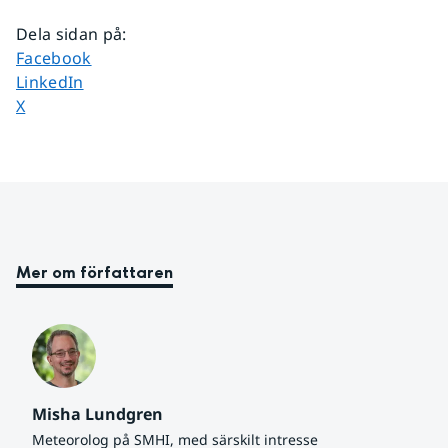
Dela sidan på
:
Dela sidan på
Facebook
Dela sidan på
LinkedIn
Dela sidan på
X
Mer om författaren
Misha Lundgren
Meteorolog på SMHI, med särskilt intresse 