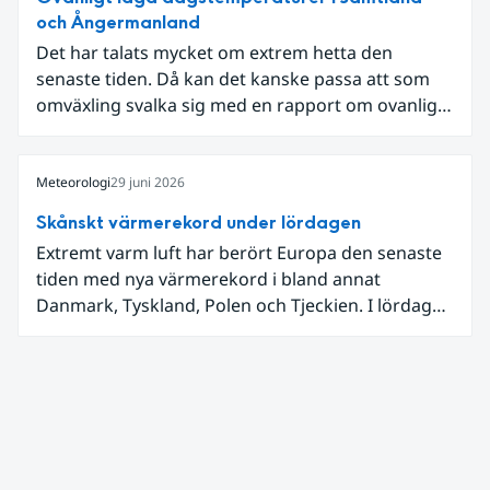
och Ångermanland
Det har talats mycket om extrem hetta den
senaste tiden. Då kan det kanske passa att som
omväxling svalka sig med en rapport om ovanligt
låga dagstemperaturer i Ångermanland och
Jämtland och stormbyar på Gotland.
Meteorologi
29 juni 2026
Skånskt värmerekord under lördagen
Extremt varm luft har berört Europa den senaste
tiden med nya värmerekord i bland annat
Danmark, Tyskland, Polen och Tjeckien. I lördags
den 27 juni kom en nordlig utlöpare av den allra
varmaste luften tillfälligt in över våra allra
sydligaste landskap.