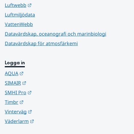
Länk till annan webbplats.
Luftwebb
Luftmiljödata
VattenWebb
Datavärdskap, oceanografi och marinbiologi
Datavärdskap för atmosfärkemi
Logga in
Länk till annan webbplats.
AQUA
Länk till annan webbplats.
SIMAIR
Länk till annan webbplats.
SMHI Pro
Länk till annan webbplats.
Timbr
Länk till annan webbplats.
Vinterväg
Länk till annan webbplats.
Väderlarm