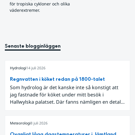
för tropiska cykloner och olika 
väderextremer.
Senaste blogginläggen
Hydrologi
14 juli 2026
Regnvatten i köket redan på 1800-talet
Som hydrolog är det kanske inte så konstigt att
jag fastnade för köket under mitt besök i
Hallwylska palatset. Där fanns nämligen en detalj
som knöt ihop 1800-talets teknik med dagens
diskussion om vattenhushållning.
Meteorologi
8 juli 2026
Ovanligt låga dagstemperaturer i Jämtland