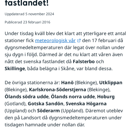
fastlandet!
Uppdaterad
5 november 2024
Publicerad
23 februari 2016
Under tisdag kväll blev det klart att ytterligare ett antal 
Länk till annan webbpl
stationer fick 
meteorologisk vår
 den 17 februari då 
dygnsmedeltemperaturen där legat över nollan under 
sju dygn i följd. Därmed är det nu klart att våren även 
nått det svenska fastlandet då 
Falsterbo
 och 
Skillinge
, båda belägna i Skåne, var bland dessa.
De övriga stationerna är: 
Hanö
 (Blekinge), 
Utklippan
(Blekinge), 
Karlskrona-Söderstjerna
 (Blekinge), 
Ölands södra udde
, 
Ölands norra udde
, 
Hoburg
(Gotland), 
Gotska Sandön
, 
Svenska Högarna
(Uppland) och 
Söderarm
 (Uppland). Däremot uteblev 
den på Landsort då dygnsmedeltemperaturen under 
tisdagen hamnade under nollan där.