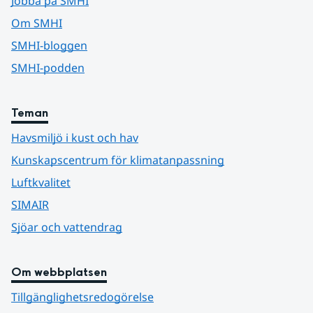
Jobba på SMHI
Om SMHI
SMHI-bloggen
SMHI-podden
Teman
Havsmiljö i kust och hav
Kunskapscentrum för klimatanpassning
Luftkvalitet
SIMAIR
Sjöar och vattendrag
Om webbplatsen
Tillgänglighetsredogörelse