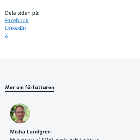
Dela sidan på
:
Dela sidan på
Facebook
Dela sidan på
LinkedIn
Dela sidan på
X
Mer om författaren
Misha Lundgren
Meteorolog på SMHI, med särskilt intresse 