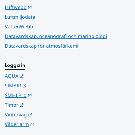
Länk till annan webbplats.
Luftwebb
Luftmiljödata
VattenWebb
Datavärdskap, oceanografi och marinbiologi
Datavärdskap för atmosfärkemi
Logga in
Länk till annan webbplats.
AQUA
Länk till annan webbplats.
SIMAIR
Länk till annan webbplats.
SMHI Pro
Länk till annan webbplats.
Timbr
Länk till annan webbplats.
Vinterväg
Länk till annan webbplats.
Väderlarm