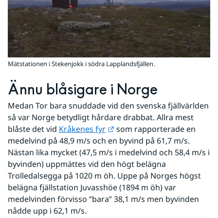
Mätstationen i Stekenjokk i södra Lapplandsfjällen.
Ännu blåsigare i Norge
Medan Tor bara snuddade vid den svenska fjällvärlden 
så var Norge betydligt hårdare drabbat. Allra mest 
Länk till annan webbplats.
blåste det vid 
Kråkenes fyr
 som rapporterade en 
medelvind på 48,9 m/s och en byvind på 61,7 m/s. 
Nästan lika mycket (47,5 m/s i medelvind och 58,4 m/s i 
byvinden) uppmättes vid den högt belägna 
Trolledalsegga på 1020 m öh. Uppe på Norges högst 
belägna fjällstation Juvasshöe (1894 m öh) var 
medelvinden förvisso ”bara” 38,1 m/s men byvinden 
nådde upp i 62,1 m/s. 