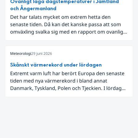
Ovanligt låga dagstemperaturer i Jämtland
och Ångermanland
Det har talats mycket om extrem hetta den
senaste tiden. Då kan det kanske passa att som
omväxling svalka sig med en rapport om ovanligt
låga dagstemperaturer i Ångermanland och
Jämtland och stormbyar på Gotland.
Meteorologi
29 juni 2026
Skånskt värmerekord under lördagen
Extremt varm luft har berört Europa den senaste
tiden med nya värmerekord i bland annat
Danmark, Tyskland, Polen och Tjeckien. I lördags
den 27 juni kom en nordlig utlöpare av den allra
varmaste luften tillfälligt in över våra allra
sydligaste landskap.