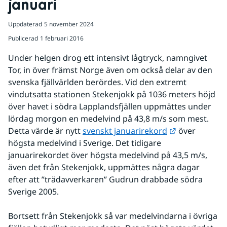
januari
Uppdaterad
5 november 2024
Publicerad
1 februari 2016
Under helgen drog ett intensivt lågtryck, namngivet 
Tor, in över främst Norge även om också delar av den 
svenska fjällvärlden berördes. Vid den extremt 
vindutsatta stationen Stekenjokk på 1036 meters höjd 
över havet i södra Lapplandsfjällen uppmättes under 
lördag morgon en medelvind på 43,8 m/s som mest. 
Länk till ann
Detta värde är nytt 
svenskt januarirekord
 över 
högsta medelvind i Sverige. Det tidigare 
januarirekordet över högsta medelvind på 43,5 m/s, 
även det från Stekenjokk, uppmättes några dagar 
efter att ”trädavverkaren” Gudrun drabbade södra 
Sverige 2005.
Bortsett från Stekenjokk så var medelvindarna i övriga 