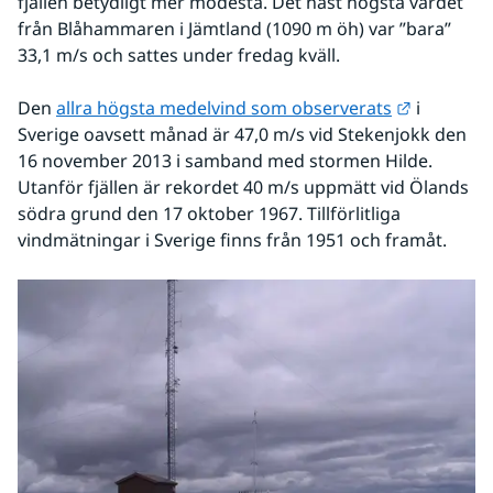
fjällen betydligt mer modesta. Det näst högsta värdet 
från Blåhammaren i Jämtland (1090 m öh) var ”bara” 
33,1 m/s och sattes under fredag kväll.
Länk till
Den 
allra högsta medelvind som observerats
 i 
Sverige oavsett månad är 47,0 m/s vid Stekenjokk den 
16 november 2013 i samband med stormen Hilde. 
Utanför fjällen är rekordet 40 m/s uppmätt vid Ölands 
södra grund den 17 oktober 1967. Tillförlitliga 
vindmätningar i Sverige finns från 1951 och framåt.