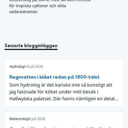
för tropiska cykloner och olika 
väderextremer.
Senaste blogginläggen
Hydrologi
14 juli 2026
Regnvatten i köket redan på 1800-talet
Som hydrolog är det kanske inte så konstigt att
jag fastnade för köket under mitt besök i
Hallwylska palatset. Där fanns nämligen en detalj
som knöt ihop 1800-talets teknik med dagens
diskussion om vattenhushållning.
Meteorologi
8 juli 2026