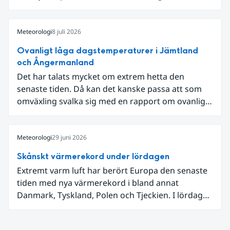
som knöt ihop 1800-talets teknik med dagens
diskussion om vattenhushållning.
Meteorologi
8 juli 2026
Ovanligt låga dagstemperaturer i Jämtland
och Ångermanland
Det har talats mycket om extrem hetta den
senaste tiden. Då kan det kanske passa att som
omväxling svalka sig med en rapport om ovanligt
låga dagstemperaturer i Ångermanland och
Jämtland och stormbyar på Gotland.
Meteorologi
29 juni 2026
Skånskt värmerekord under lördagen
Extremt varm luft har berört Europa den senaste
tiden med nya värmerekord i bland annat
Danmark, Tyskland, Polen och Tjeckien. I lördags
den 27 juni kom en nordlig utlöpare av den allra
varmaste luften tillfälligt in över våra allra