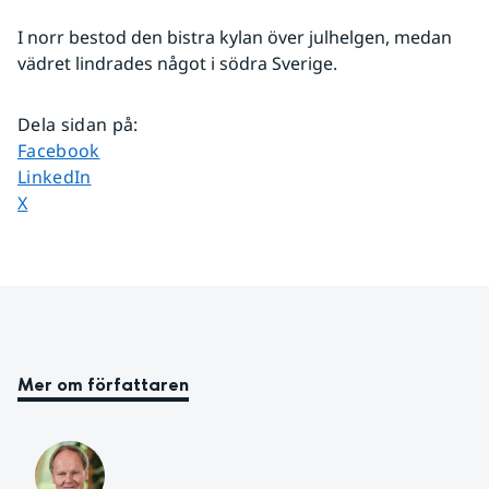
I norr bestod den bistra kylan över julhelgen, medan 
vädret lindrades något i södra Sverige.
Dela sidan på
:
Dela sidan på
Facebook
Dela sidan på
LinkedIn
Dela sidan på
X
Mer om författaren