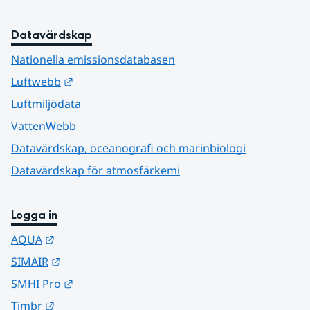
Datavärdskap
Nationella emissionsdatabasen
Länk till annan webbplats.
Luftwebb
Luftmiljödata
VattenWebb
Datavärdskap, oceanografi och marinbiologi
Datavärdskap för atmosfärkemi
Logga in
Länk till annan webbplats.
AQUA
Länk till annan webbplats.
SIMAIR
Länk till annan webbplats.
SMHI Pro
Länk till annan webbplats.
Timbr