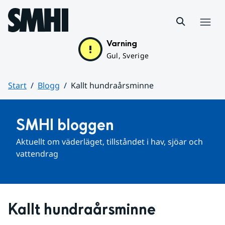
Hoppa till sidans innehåll
Meny
Varning
Gul, Sverige
Start
Blogg
Kallt hundraårsminne
Huvudinnehåll
SMHI bloggen
Aktuellt om väderläget, tillståndet i hav, sjöar och 
vattendrag
Kallt hundraårsminne