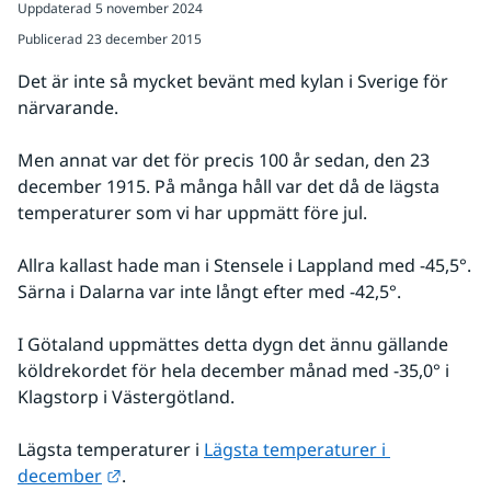
Uppdaterad
5 november 2024
Publicerad
23 december 2015
Det är inte så mycket bevänt med kylan i Sverige för 
närvarande.
Men annat var det för precis 100 år sedan, den 23 
december 1915. På många håll var det då de lägsta 
temperaturer som vi har uppmätt före jul.
Allra kallast hade man i Stensele i Lappland med -45,5°. 
Särna i Dalarna var inte långt efter med -42,5°.
I Götaland uppmättes detta dygn det ännu gällande 
köldrekordet för hela december månad med -35,0° i 
Klagstorp i Västergötland.
Lägsta temperaturer i 
Lägsta temperaturer i 
Länk till annan webbplats.
december
.